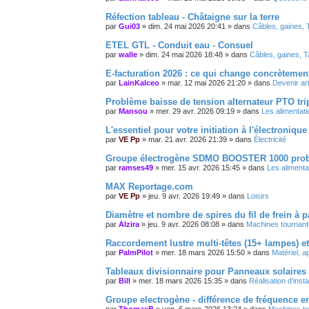
Réfection tableau - Châtaigne sur la terre
par
Gui03
»
dim. 24 mai 2026 20:41
» dans
Câbles, gaines, 
ETEL GTL - Conduit eau - Consuel
par
walle
»
dim. 24 mai 2026 18:48
» dans
Câbles, gaines, T
E-facturation 2026 : ce qui change concrètemen
par
LainKalceo
»
mar. 12 mai 2026 21:20
» dans
Devenir art
Problème baisse de tension alternateur PTO t
par
Mansou
»
mer. 29 avr. 2026 09:19
» dans
Les alimentat
L'essentiel pour votre initiation à l'électronique
par
VE Pp
»
mar. 21 avr. 2026 21:39
» dans
Électricité
Groupe électrogène SDMO BOOSTER 1000 prob
par
ramses49
»
mer. 15 avr. 2026 15:45
» dans
Les aliment
MAX Reportage.com
par
VE Pp
»
jeu. 9 avr. 2026 19:49
» dans
Loisirs
Diamètre et nombre de spires du fil de frein à 
par
Alzira
»
jeu. 9 avr. 2026 08:08
» dans
Machines tournante
Raccordement lustre multi-têtes (15+ lampes) et
par
PalmPilot
»
mer. 18 mars 2026 15:50
» dans
Matériel, a
Tableaux divisionnaire pour Panneaux solaires
par
Bill
»
mer. 18 mars 2026 15:35
» dans
Réalisation d’insta
Groupe electrogène - différence de fréquence e