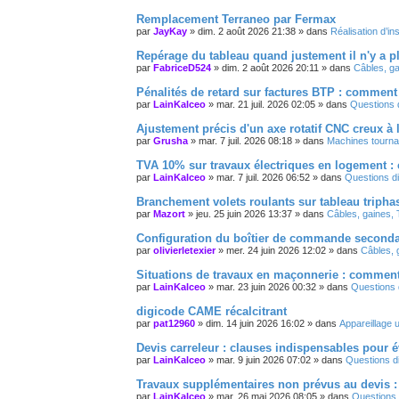
Remplacement Terraneo par Fermax
par
JayKay
»
dim. 2 août 2026 21:38
» dans
Réalisation d’ins
Repérage du tableau quand justement il n'y a p
par
FabriceD524
»
dim. 2 août 2026 20:11
» dans
Câbles, ga
Pénalités de retard sur factures BTP : comment 
par
LainKalceo
»
mar. 21 juil. 2026 02:05
» dans
Questions d
Ajustement précis d'un axe rotatif CNC creux à
par
Grusha
»
mar. 7 juil. 2026 08:18
» dans
Machines tournan
TVA 10% sur travaux électriques en logement :
par
LainKalceo
»
mar. 7 juil. 2026 06:52
» dans
Questions di
Branchement volets roulants sur tableau tripha
par
Mazort
»
jeu. 25 juin 2026 13:37
» dans
Câbles, gaines, 
Configuration du boîtier de commande secondair
par
olivierletexier
»
mer. 24 juin 2026 12:02
» dans
Câbles, 
Situations de travaux en maçonnerie : comment 
par
LainKalceo
»
mar. 23 juin 2026 00:32
» dans
Questions d
digicode CAME récalcitrant
par
pat12960
»
dim. 14 juin 2026 16:02
» dans
Appareillage u
Devis carreleur : clauses indispensables pour évi
par
LainKalceo
»
mar. 9 juin 2026 07:02
» dans
Questions di
Travaux supplémentaires non prévus au devis 
par
LainKalceo
»
mar. 26 mai 2026 08:05
» dans
Questions 