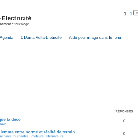
Reche
Rec
lectricité
 bâtiment et bricolage.
Agenda
€ Don à Volta-Életricité
Aide pour image dans le forum
RÉPONSES
que la deco
0
ocaux
lemme entre norme et réalité de terrain
0
achines tournantes : moteurs, alternateurs...