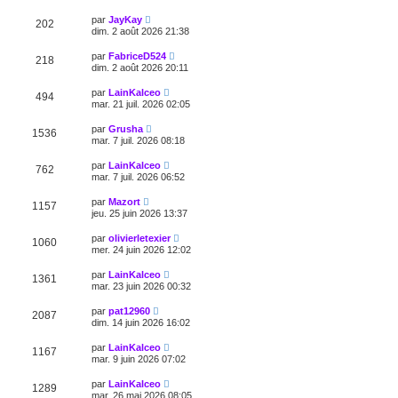
par
JayKay
202
dim. 2 août 2026 21:38
par
FabriceD524
218
dim. 2 août 2026 20:11
par
LainKalceo
494
mar. 21 juil. 2026 02:05
par
Grusha
1536
mar. 7 juil. 2026 08:18
par
LainKalceo
762
mar. 7 juil. 2026 06:52
par
Mazort
1157
jeu. 25 juin 2026 13:37
par
olivierletexier
1060
mer. 24 juin 2026 12:02
par
LainKalceo
1361
mar. 23 juin 2026 00:32
par
pat12960
2087
dim. 14 juin 2026 16:02
par
LainKalceo
1167
mar. 9 juin 2026 07:02
par
LainKalceo
1289
mar. 26 mai 2026 08:05