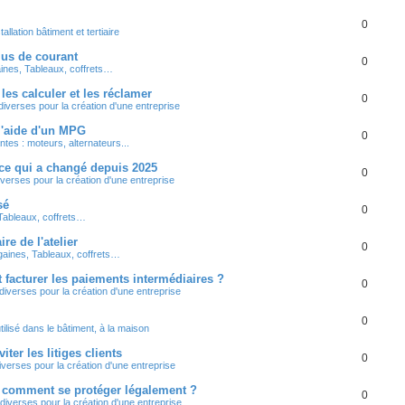
0
tallation bâtiment et tertiaire
lus de courant
0
ines, Tableaux, coffrets…
les calculer et les réclamer
0
iverses pour la création d'une entreprise
 l'aide d'un MPG
0
tes : moteurs, alternateurs...
 ce qui a changé depuis 2025
0
verses pour la création d'une entreprise
sé
0
Tableaux, coffrets…
e de l'atelier
0
gaines, Tableaux, coffrets…
facturer les paiements intermédiaires ?
0
iverses pour la création d'une entreprise
0
tilisé dans le bâtiment, à la maison
ter les litiges clients
0
verses pour la création d'une entreprise
: comment se protéger légalement ?
0
diverses pour la création d'une entreprise