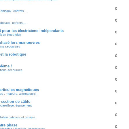
0
Tableaux, coffrets…
0
ableaux, coffrets…
t pour les électriciens indépendants
0
isan électricien
riphasé lors manœuvres
0
ions secourues
 et la robotique
0
lème !
0
ations secourues
0
particules magnétiques
0
s : moteurs, alternateurs...
 section de câble
0
ppareillage, équipement
0
llation bâtiment et tertiaire
ntre phase
0