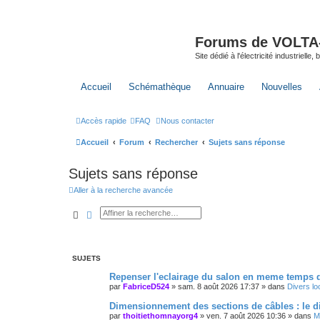
Forums de VOLTA-E
Site dédié à l'électricité industrielle,
Accueil
Schémathèque
Annuaire
Nouvelles
Accès rapide
FAQ
Nous contacter
Accueil
Forum
Rechercher
Sujets sans réponse
Sujets sans réponse
Aller à la recherche avancée
Rechercher
Recherche avancée
SUJETS
Repenser l'eclairage du salon en meme temps 
par
FabriceD524
»
sam. 8 août 2026 17:37
» dans
Divers l
Dimensionnement des sections de câbles : le di
par
thoitiethomnayorg4
»
ven. 7 août 2026 10:36
» dans
M