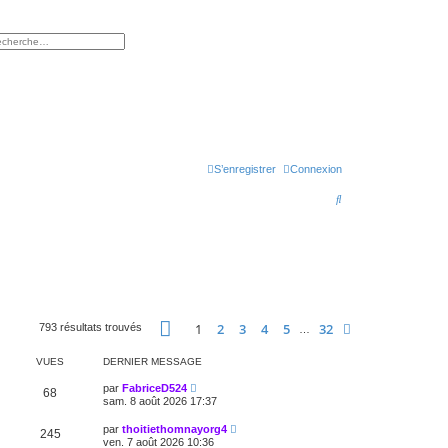
rcher
herche avancée
S’enregistrer
Connexion
R
e
c
h
e
r
Page
1
sur
32
1
2
3
4
5
32
Suivante
793 résultats trouvés
…
c
VUES
DERNIER MESSAGE
h
par
FabriceD524
e
68
sam. 8 août 2026 17:37
r
par
thoitiethomnayorg4
245
ven. 7 août 2026 10:36