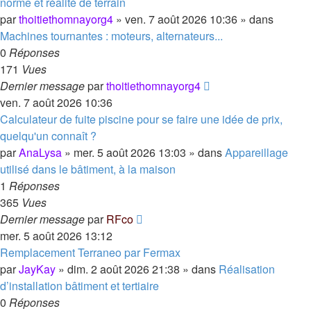
norme et réalité de terrain
par
thoitiethomnayorg4
»
ven. 7 août 2026 10:36
» dans
Machines tournantes : moteurs, alternateurs...
0
Réponses
171
Vues
Dernier message
par
thoitiethomnayorg4
ven. 7 août 2026 10:36
Calculateur de fuite piscine pour se faire une idée de prix,
quelqu'un connaît ?
par
AnaLysa
»
mer. 5 août 2026 13:03
» dans
Appareillage
utilisé dans le bâtiment, à la maison
1
Réponses
365
Vues
Dernier message
par
RFco
mer. 5 août 2026 13:12
Remplacement Terraneo par Fermax
par
JayKay
»
dim. 2 août 2026 21:38
» dans
Réalisation
d’installation bâtiment et tertiaire
0
Réponses