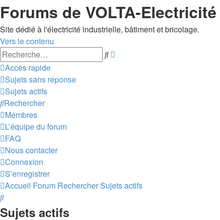
Forums de VOLTA-Electricité
Site dédié à l'électricité industrielle, bâtiment et bricolage.
Vers le contenu
Recherche
Rechercher
avancée
Accès rapide
Sujets sans réponse
Sujets actifs
Rechercher
Membres
L’équipe du forum
FAQ
Nous contacter
Connexion
S’enregistrer
Accueil
Forum
Rechercher
Sujets actifs
Rechercher
Sujets actifs