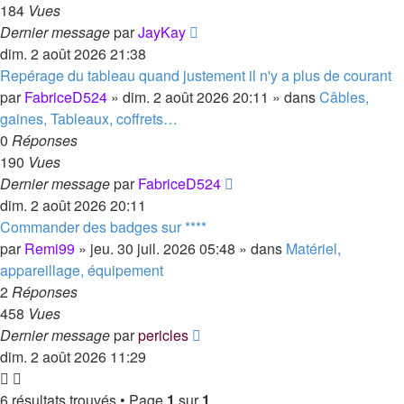
184
Vues
Dernier message
par
JayKay
dim. 2 août 2026 21:38
Repérage du tableau quand justement il n'y a plus de courant
par
FabriceD524
»
dim. 2 août 2026 20:11
» dans
Câbles,
gaines, Tableaux, coffrets…
0
Réponses
190
Vues
Dernier message
par
FabriceD524
dim. 2 août 2026 20:11
Commander des badges sur ****
par
Remi99
»
jeu. 30 juil. 2026 05:48
» dans
Matériel,
appareillage, équipement
2
Réponses
458
Vues
Dernier message
par
pericles
dim. 2 août 2026 11:29
6 résultats trouvés • Page
1
sur
1