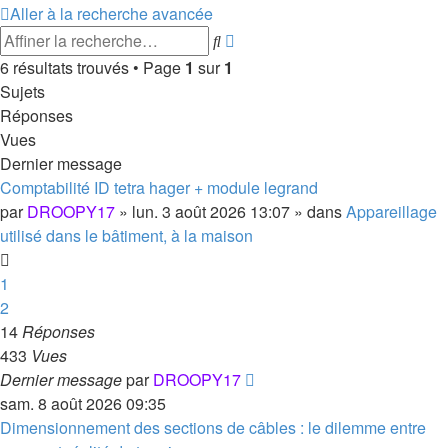
Aller à la recherche avancée
Recherche
Rechercher
avancée
6 résultats trouvés • Page
1
sur
1
Sujets
Réponses
Vues
Dernier message
Comptabilité ID tetra hager + module legrand
par
DROOPY17
»
lun. 3 août 2026 13:07
» dans
Appareillage
utilisé dans le bâtiment, à la maison
1
2
14
Réponses
433
Vues
Dernier message
par
DROOPY17
sam. 8 août 2026 09:35
Dimensionnement des sections de câbles : le dilemme entre