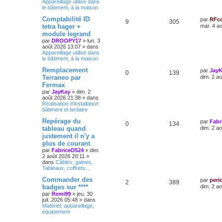
Appareillage utilisé dans
le bâtiment, à la maison
Comptabilité ID
par
RFc
9
305
tetra hager +
mar. 4 a
module legrand
par
DROOPY17
»
lun. 3
août 2026 13:07
» dans
Appareillage utilisé dans
le bâtiment, à la maison
Remplacement
par
Jay
0
139
Terraneo par
dim. 2 a
Fermax
par
JayKay
»
dim. 2
août 2026 21:38
» dans
Réalisation d’installation
bâtiment et tertiaire
Repérage du
par
Fabr
0
134
tableau quand
dim. 2 a
justement il n'y a
plus de courant
par
FabriceD524
»
dim.
2 août 2026 20:11
»
dans
Câbles, gaines,
Tableaux, coffrets…
Commander des
par
peri
2
389
badges sur ****
dim. 2 a
par
Remi99
»
jeu. 30
juil. 2026 05:48
» dans
Matériel, appareillage,
équipement