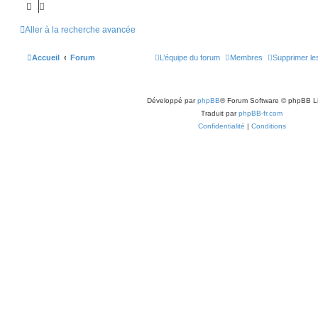
Aller à la recherche avancée
Accueil
Forum
L’équipe du forum
Membres
Supprimer le
Développé par
phpBB
® Forum Software © phpBB L
Traduit par
phpBB-fr.com
Confidentialité
|
Conditions