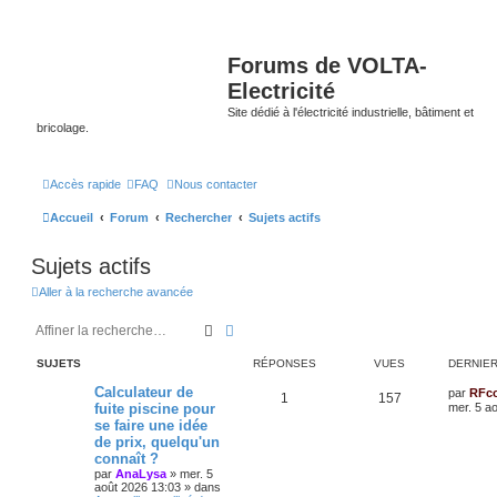
Forums de VOLTA-
Electricité
Site dédié à l'électricité industrielle, bâtiment et
bricolage.
Accès rapide
FAQ
Nous contacter
Accueil
Forum
Rechercher
Sujets actifs
Sujets actifs
Aller à la recherche avancée
Rechercher
Recherche avancée
SUJETS
RÉPONSES
VUES
DERNIE
Calculateur de
par
RFc
1
157
fuite piscine pour
mer. 5 a
se faire une idée
de prix, quelqu'un
connaît ?
par
AnaLysa
»
mer. 5
août 2026 13:03
» dans