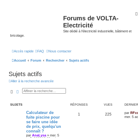
Forums de VOLTA-
Electricité
Site dédié à l'électricité industrielle, bâtiment et
bricolage.
Accès rapide
FAQ
Nous contacter
Accueil
Forum
Rechercher
Sujets actifs
Sujets actifs
Aller à la recherche avancée
Rechercher
Recherche avancée
SUJETS
RÉPONSES
VUES
DERNIE
Calculateur de
par
RFc
1
225
fuite piscine pour
mer. 5 a
se faire une idée
de prix, quelqu'un
connaît ?
par
AnaLysa
»
mer. 5