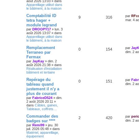
août 2026 13:03
» dans
Appareillage utilisé dans
le bâtiment, à la maison
Comptabilité ID
par
RFc
9
316
tetra hager +
mar. 4 a
module legrand
par
DROOPY17
»
lun. 3
août 2026 13:07
» dans
Appareillage utilisé dans
le bâtiment, à la maison
Remplacement
par
Jay
0
154
Terraneo par
dim. 2 a
Fermax
par
JayKay
»
dim. 2
août 2026 21:38
» dans
Réalisation d’installation
bâtiment et tertiaire
Repérage du
par
Fabr
0
151
tableau quand
dim. 2 a
justement il n'y a
plus de courant
par
FabriceD524
»
dim.
2 août 2026 20:11
»
dans
Câbles, gaines,
Tableaux, coffrets…
Commander des
par
peri
2
420
badges sur ****
dim. 2 a
par
Remi99
»
jeu. 30
juil. 2026 05:48
» dans
Matériel, appareillage,
équipement