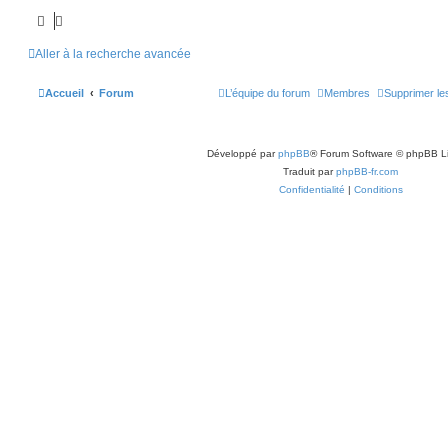
Aller à la recherche avancée
Accueil
Forum
L’équipe du forum
Membres
Supprimer le
Développé par
phpBB
® Forum Software © phpBB L
Traduit par
phpBB-fr.com
Confidentialité
|
Conditions