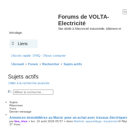
Forums de VOLTA-
Electricité
Site dédié à l'électricité industrielle, bâtiment et
bricolage.
Liens
Accès rapide
FAQ
Nous contacter
Accueil
Forum
Rechercher
Sujets actifs
Sujets actifs
Aller à la recherche avancée
R
R
e
e
c
c
h
h
Sujets
e
e
Réponses
r
r
Vues
c
c
Dernier message
h
h
Annonces immobilières au Maroc pour un achat avec travaux électriques
e
e
par
bea_trice
»
lun. 10 août 2026 05:57
» dans
Matériel, appareillage, équipement
0
Rép
r
a
37
Vues
v