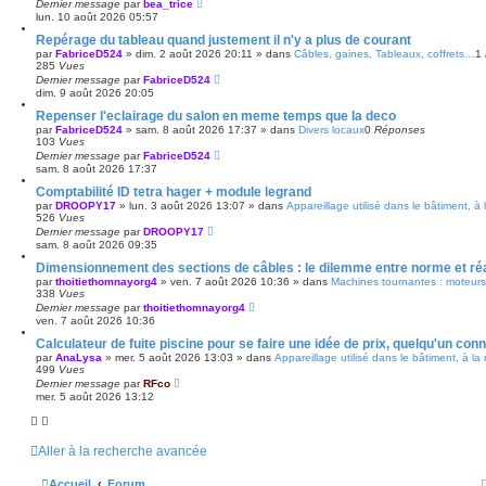
Dernier message
par
bea_trice
a
lun. 10 août 2026 05:57
n
c
Repérage du tableau quand justement il n'y a plus de courant
é
par
FabriceD524
»
dim. 2 août 2026 20:11
» dans
Câbles, gaines, Tableaux, coffrets…
1
e
285
Vues
Dernier message
par
FabriceD524
dim. 9 août 2026 20:05
Repenser l'eclairage du salon en meme temps que la deco
par
FabriceD524
»
sam. 8 août 2026 17:37
» dans
Divers locaux
0
Réponses
103
Vues
Dernier message
par
FabriceD524
sam. 8 août 2026 17:37
Comptabilité ID tetra hager + module legrand
par
DROOPY17
»
lun. 3 août 2026 13:07
» dans
Appareillage utilisé dans le bâtiment, à
526
Vues
Dernier message
par
DROOPY17
sam. 8 août 2026 09:35
Dimensionnement des sections de câbles : le dilemme entre norme et réal
par
thoitiethomnayorg4
»
ven. 7 août 2026 10:36
» dans
Machines tournantes : moteurs,
338
Vues
Dernier message
par
thoitiethomnayorg4
ven. 7 août 2026 10:36
Calculateur de fuite piscine pour se faire une idée de prix, quelqu'un conn
par
AnaLysa
»
mer. 5 août 2026 13:03
» dans
Appareillage utilisé dans le bâtiment, à la
499
Vues
Dernier message
par
RFco
mer. 5 août 2026 13:12
Aller à la recherche avancée
Accueil
Forum