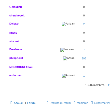
Geraldieu
0
cherchevolt
0
Delbrah
2
rmc59
0
vincent
0
Freelance
7
philippe68
293
MOUMOUNI Abou
0
andremarc
1
10416 membres
Accueil
Forum
L’équipe du forum
Membres
Supprimer le