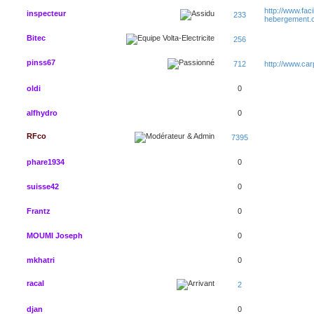
http://www.faci
inspecteur
233
hebergement.
Bitec
256
pinss67
712
http://www.ca
oldi
0
alfhydro
0
RFco
7395
phare1934
0
suisse42
0
Frantz
0
MOUMI Joseph
0
mkhatri
0
racal
2
djan
0