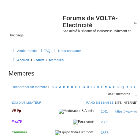
Forums de VOLTA-
Electricité
Site dédié à l'électricité industrielle, bâtiment et
bricolage.
Accès rapide
FAQ
Nous contacter
Accueil
Forum
Membres
Membres
Rechercher un membre
•
Tous
A
B
C
D
E
F
G
H
I
J
K
L
M
N
O
P
Q
R
S
T
10416 membres
NOM D’UTILISATEUR
RANG
MESSAGES
SITE INTERNE
VE Pp
1611
https://www.volt
Max78
2303
Carminas
3537