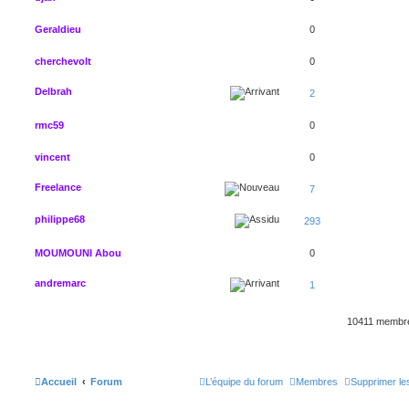
Geraldieu
0
cherchevolt
0
Delbrah
2
rmc59
0
vincent
0
Freelance
7
philippe68
293
MOUMOUNI Abou
0
andremarc
1
10411 memb
Accueil
Forum
L’équipe du forum
Membres
Supprimer le