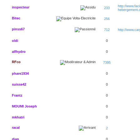
http://www.faci
inspecteur
233
hebergement.
Bitec
256
pinss67
712
http://www.ca
oldi
0
alfhydro
0
RFco
7395
phare1934
0
suisse42
0
Frantz
0
MOUMI Joseph
0
mkhatri
0
racal
2
djan
0