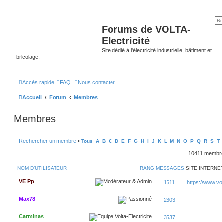
Forums de VOLTA-
Electricité
Site dédié à l'électricité industrielle, bâtiment et
bricolage.
Accès rapide
FAQ
Nous contacter
Accueil
Forum
Membres
Membres
Rechercher un membre
•
Tous
A
B
C
D
E
F
G
H
I
J
K
L
M
N
O
P
Q
R
S
T
10411 memb
NOM D’UTILISATEUR
RANG
MESSAGES
SITE INTERNE
VE Pp
1611
https://www.volt
Max78
2303
Carminas
3537