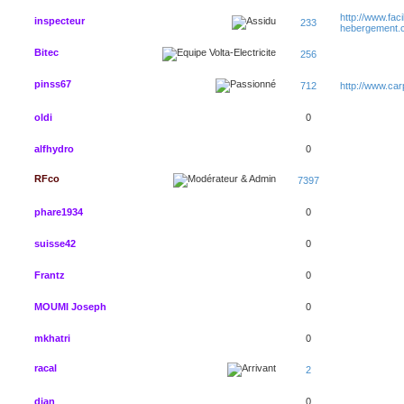
http://www.faci
inspecteur
233
hebergement.
Bitec
256
pinss67
712
http://www.ca
oldi
0
alfhydro
0
RFco
7397
phare1934
0
suisse42
0
Frantz
0
MOUMI Joseph
0
mkhatri
0
racal
2
djan
0