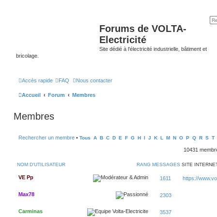
Forums de VOLTA-
Electricité
Site dédié à l'électricité industrielle, bâtiment et
bricolage.
Accès rapide
FAQ
Nous contacter
Accueil
Forum
Membres
Membres
Rechercher un membre
•
Tous
A
B
C
D
E
F
G
H
I
J
K
L
M
N
O
P
Q
R
S
T
10431 memb
NOM D’UTILISATEUR
RANG
MESSAGES
SITE INTERNE
VE Pp
1611
https://www.volt
Max78
2303
Carminas
3537