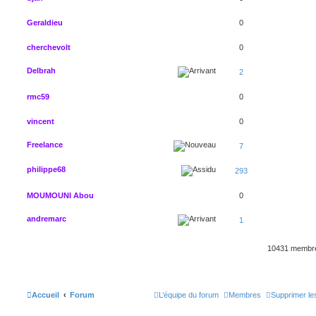
Geraldieu
0
cherchevolt
0
Delbrah
2
rmc59
0
vincent
0
Freelance
7
philippe68
293
MOUMOUNI Abou
0
andremarc
1
10431 memb
Accueil
Forum
L’équipe du forum
Membres
Supprimer le