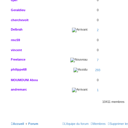
Geraldieu
0
cherchevolt
0
Delbrah
2
rmc59
0
vincent
0
Freelance
7
philippe68
293
MOUMOUNI Abou
0
andremarc
1
10411 membres
Accueil
Forum
L’équipe du forum
Membres
Supprimer le