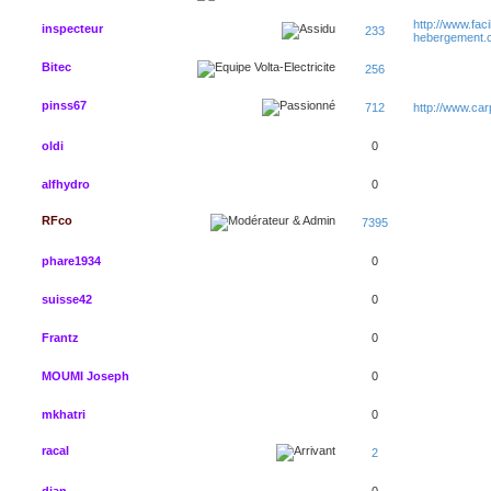
http://www.faci
inspecteur
233
hebergement.
Bitec
256
pinss67
712
http://www.ca
oldi
0
alfhydro
0
RFco
7395
phare1934
0
suisse42
0
Frantz
0
MOUMI Joseph
0
mkhatri
0
racal
2
djan
0