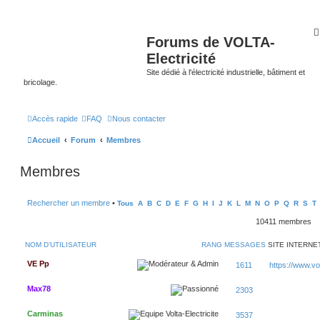
Forums de VOLTA-
Electricité
Site dédié à l'électricité industrielle, bâtiment et
bricolage.
Accès rapide
FAQ
Nous contacter
Accueil
Forum
Membres
Membres
Rechercher un membre
•
Tous
A
B
C
D
E
F
G
H
I
J
K
L
M
N
O
P
Q
R
S
T
10411 membres
NOM D’UTILISATEUR
RANG
MESSAGES
SITE INTERNE
VE Pp
1611
https://www.volt
Max78
2303
Carminas
3537