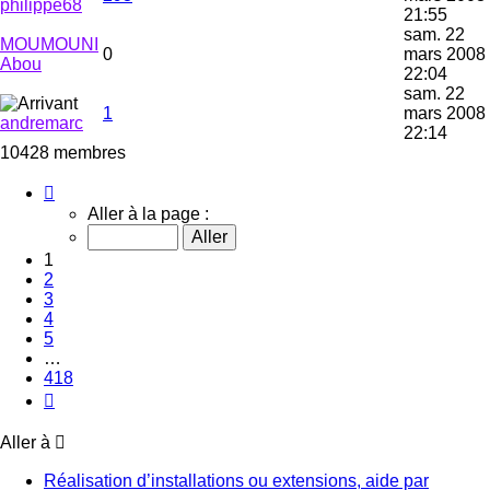
philippe68
21:55
sam. 22
MOUMOUNI
0
mars 2008
Abou
22:04
sam. 22
1
mars 2008
andremarc
22:14
10428 membres
Page
1
Aller à la page :
sur
418
1
2
3
4
5
…
418
Suivante
Aller à
Réalisation d’installations ou extensions, aide par