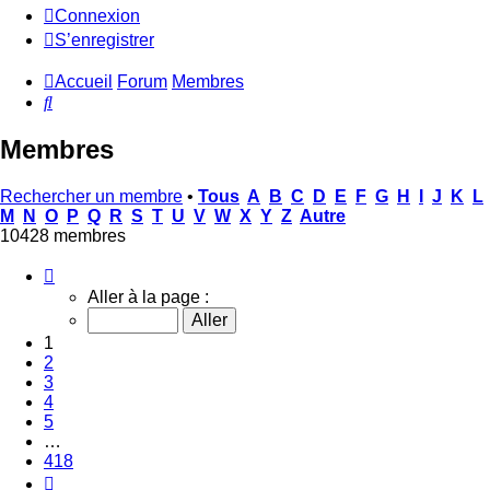
Connexion
S’enregistrer
Accueil
Forum
Membres
Rechercher
Membres
Rechercher un membre
•
Tous
A
B
C
D
E
F
G
H
I
J
K
L
M
N
O
P
Q
R
S
T
U
V
W
X
Y
Z
Autre
10428 membres
Page
1
Aller à la page :
sur
418
1
2
3
4
5
…
418
Suivante