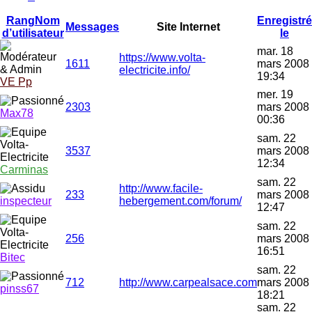
Rang
Nom
Enregistré
Messages
Site Internet
d’utilisateur
le
mar. 18
https://www.volta-
1611
mars 2008
electricite.info/
19:34
VE Pp
mer. 19
2303
mars 2008
Max78
00:36
sam. 22
3537
mars 2008
12:34
Carminas
sam. 22
http://www.facile-
233
mars 2008
inspecteur
hebergement.com/forum/
12:47
sam. 22
256
mars 2008
16:51
Bitec
sam. 22
712
http://www.carpealsace.com
mars 2008
pinss67
18:21
sam. 22