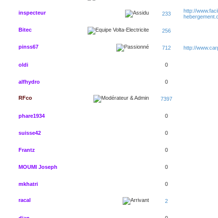
http://www.faci
inspecteur
233
hebergement.
Bitec
256
pinss67
712
http://www.ca
oldi
0
alfhydro
0
RFco
7397
phare1934
0
suisse42
0
Frantz
0
MOUMI Joseph
0
mkhatri
0
racal
2
djan
0