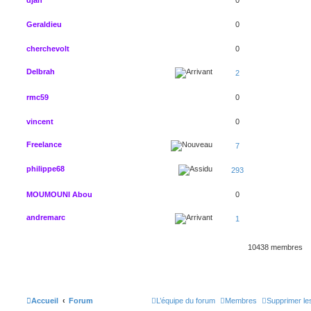
Geraldieu
0
cherchevolt
0
Delbrah
2
rmc59
0
vincent
0
Freelance
7
philippe68
293
MOUMOUNI Abou
0
andremarc
1
10438 membres
Accueil
Forum
L’équipe du forum
Membres
Supprimer le