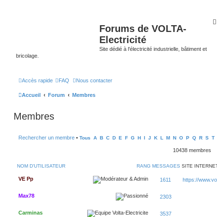
Forums de VOLTA-
Electricité
Site dédié à l'électricité industrielle, bâtiment et
bricolage.
Accès rapide
FAQ
Nous contacter
Accueil
Forum
Membres
Membres
Rechercher un membre
•
Tous
A
B
C
D
E
F
G
H
I
J
K
L
M
N
O
P
Q
R
S
T
10438 membres
NOM D’UTILISATEUR
RANG
MESSAGES
SITE INTERNE
VE Pp
1611
https://www.volt
Max78
2303
Carminas
3537