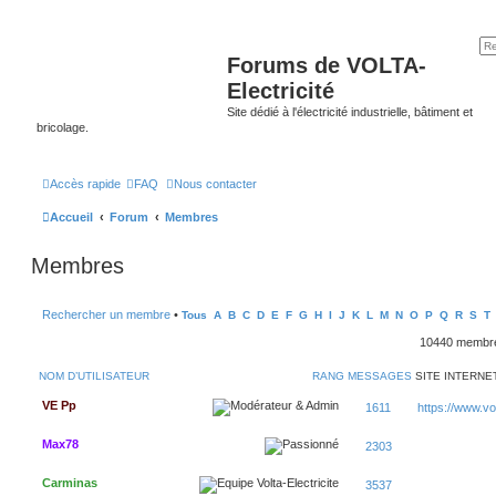
Forums de VOLTA-
Electricité
Site dédié à l'électricité industrielle, bâtiment et
bricolage.
Accès rapide
FAQ
Nous contacter
Accueil
Forum
Membres
Membres
Rechercher un membre
•
Tous
A
B
C
D
E
F
G
H
I
J
K
L
M
N
O
P
Q
R
S
T
10440 memb
NOM D’UTILISATEUR
RANG
MESSAGES
SITE INTERNE
VE Pp
1611
https://www.volt
Max78
2303
Carminas
3537