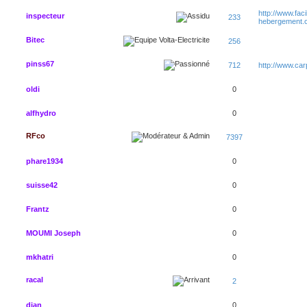
http://www.faci
inspecteur
233
hebergement.
Bitec
256
pinss67
712
http://www.ca
oldi
0
alfhydro
0
RFco
7397
phare1934
0
suisse42
0
Frantz
0
MOUMI Joseph
0
mkhatri
0
racal
2
djan
0