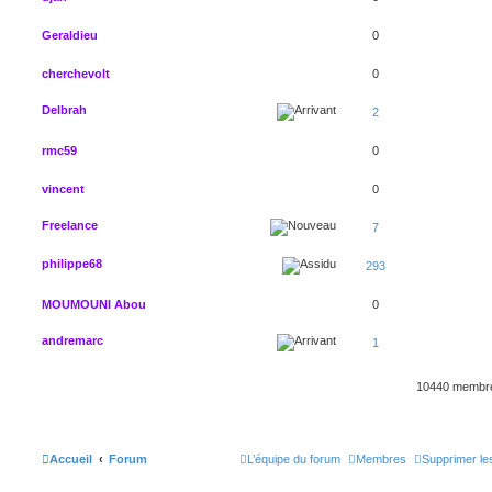
Geraldieu
0
cherchevolt
0
Delbrah
2
rmc59
0
vincent
0
Freelance
7
philippe68
293
MOUMOUNI Abou
0
andremarc
1
10440 memb
Accueil
Forum
L’équipe du forum
Membres
Supprimer le