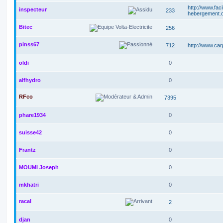
http://www.faci
inspecteur
233
hebergement.
Bitec
256
pinss67
712
http://www.ca
oldi
0
alfhydro
0
RFco
7395
phare1934
0
suisse42
0
Frantz
0
MOUMI Joseph
0
mkhatri
0
racal
2
djan
0