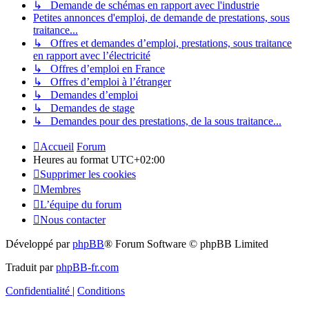
↳ Demande de schémas en rapport avec l'industrie
Petites annonces d'emploi, de demande de prestations, sous
traitance...
↳ Offres et demandes d’emploi, prestations, sous traitance
en rapport avec l’électricité
↳ Offres d’emploi en France
↳ Offres d’emploi à l’étranger
↳ Demandes d’emploi
↳ Demandes de stage
↳ Demandes pour des prestations, de la sous traitance...
Accueil
Forum
Heures au format
UTC+02:00
Supprimer les cookies
Membres
L’équipe du forum
Nous contacter
Développé par
phpBB
® Forum Software © phpBB Limited
Traduit par
phpBB-fr.com
Confidentialité
|
Conditions