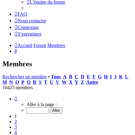
L’équipe du forum
FAQ
Nous contacter
Connexion
S’enregistrer
Accueil
Forum
Membres
Rechercher
Membres
Rechercher un membre
•
Tous
A
B
C
D
E
F
G
H
I
J
K
L
M
N
O
P
Q
R
S
T
U
V
W
X
Y
Z
Autre
10425 membres
Page
1
Aller à la page :
sur
417
1
2
3
4