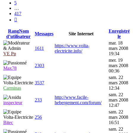
5
…
417
Suivante
Rang
Nom
Enregistré
Messages
Site Internet
d’utilisateur
le
mar. 18
https://www.volta-
1611
mars 2008
electricite.info/
VE Pp
19:34
mer. 19
2303
mars 2008
Max78
00:36
sam. 22
3537
mars 2008
Carminas
12:34
sam. 22
http://www.facile-
233
mars 2008
inspecteur
hebergement.com/forum/
12:47
sam. 22
256
mars 2008
Bitec
16:51
sam. 22