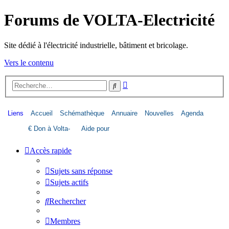
Forums de VOLTA-Electricité
Site dédié à l'électricité industrielle, bâtiment et bricolage.
Vers le contenu
Recherche
Rechercher
avancée
Liens
Accueil
Schémathèque
Annuaire
Nouvelles
Agenda
€ Don à Volta-
Aide pour
Életricité
image dans le
Accès rapide
forum
Sujets sans réponse
Sujets actifs
Rechercher
Membres