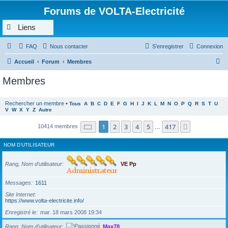
Forums de VOLTA-Electricité
Liens
FAQ
Nous contacter
S’enregistrer
Connexion
R
Accueil
Forum
Membres
e
Membres
c
h
Rechercher un membre
•
Tous
A
B
C
D
E
F
G
H
I
J
K
L
M
N
O
P
Q
R
S
T
U
V
W
X
Y
Z
Autre
e
r
Page
1
sur
417
1
2
3
4
5
417
Suivante
10414 membres
…
c
NOM D’UTILISATEUR
h
e
Rang, Nom d’utilisateur
VE Pp
r
Messages
1611
Site Internet
https://www.volta-electricite.info/
Enregistré le
mar. 18 mars 2008 19:34
Rang, Nom d’utilisateur
Max78