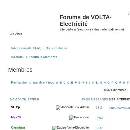
Forums de VOLTA-
Electricité
Site dédié à l'électricité industrielle, bâtiment et
bricolage.
Accès rapide
FAQ
Nous contacter
Accueil
Forum
Membres
Membres
Rechercher un membre
•
Tous
A
B
C
D
E
F
G
H
I
J
K
L
M
N
O
P
Q
R
S
T
10421 membres
NOM D’UTILISATEUR
RANG
MESSAGES
SITE INTERNE
VE Pp
1611
https://www.volt
Max78
2303
Carminas
3537