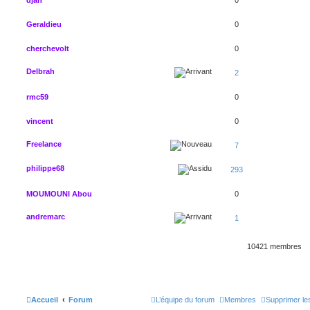
Geraldieu
0
cherchevolt
0
Delbrah
2
rmc59
0
vincent
0
Freelance
7
philippe68
293
MOUMOUNI Abou
0
andremarc
1
10421 membres
Accueil
Forum
L’équipe du forum
Membres
Supprimer le