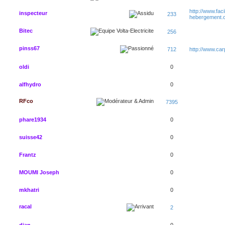
http://www.faci
inspecteur
233
hebergement.
Bitec
256
pinss67
712
http://www.ca
oldi
0
alfhydro
0
RFco
7395
phare1934
0
suisse42
0
Frantz
0
MOUMI Joseph
0
mkhatri
0
racal
2
djan
0