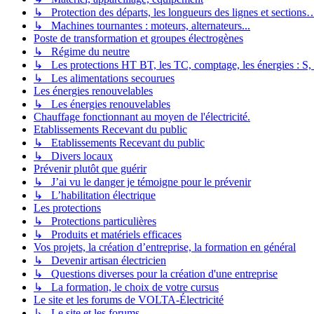
↳ Protection des départs, les longueurs des lignes et sections
↳ Machines tournantes : moteurs, alternateurs...
Poste de transformation et groupes électrogènes
↳ Régime du neutre
↳ Les protections HT BT, les TC, comptage, les énergies : S,
↳ Les alimentations secourues
Les énergies renouvelables
↳ Les énergies renouvelables
Chauffage fonctionnant au moyen de l'électricité.
Etablissements Recevant du public
↳ Etablissements Recevant du public
↳ Divers locaux
Prévenir plutôt que guérir
↳ J’ai vu le danger je témoigne pour le prévenir
↳ L’habilitation électrique
Les protections
↳ Protections particulières
↳ Produits et matériels efficaces
Vos projets, la création d’entreprise, la formation en général
↳ Devenir artisan électricien
↳ Questions diverses pour la création d'une entreprise
↳ La formation, le choix de votre cursus
Le site et les forums de VOLTA-Électricité
↳ Le site et les forums