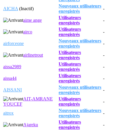
Nouveaux utilisateurs
AICHA
(Inactif)
-
enregistrés
Utilisateurs
aime ange
-
enregistrés
Utilisateurs
airco
-
enregistrés
Nouveaux utilisateurs
airforceone
-
enregistrés
Utilisateurs
airlinetrout
-
enregistrés
Utilisateurs
aissa2989
-
enregistrés
Utilisateurs
aissa44
-
enregistrés
Nouveaux utilisateurs
AISSANI
-
enregistrés
AIT-AMRANE
Utilisateurs
-
YOUCEF
enregistrés
Nouveaux utilisateurs
aitrox
-
enregistrés
Utilisateurs
Ajareku
-
enregistrés