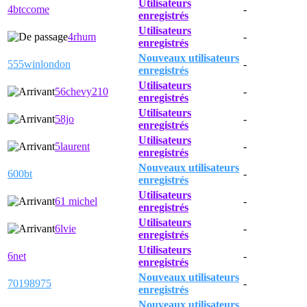
Utilisateurs
4btccome
-
enregistrés
Utilisateurs
4rhum
-
enregistrés
Nouveaux utilisateurs
555winlondon
-
enregistrés
Utilisateurs
56chevy210
-
enregistrés
Utilisateurs
58jo
-
enregistrés
Utilisateurs
5laurent
-
enregistrés
Nouveaux utilisateurs
600bt
-
enregistrés
Utilisateurs
61 michel
-
enregistrés
Utilisateurs
6lvie
-
enregistrés
Utilisateurs
6net
-
enregistrés
Nouveaux utilisateurs
70198975
-
enregistrés
Nouveaux utilisateurs