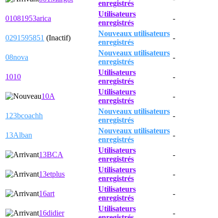
enregistrés
Utilisateurs
01081953arica
-
enregistrés
Nouveaux utilisateurs
0291595851
(Inactif)
-
enregistrés
Nouveaux utilisateurs
08nova
-
enregistrés
Utilisateurs
1010
-
enregistrés
Utilisateurs
10A
-
enregistrés
Nouveaux utilisateurs
123bcoachh
-
enregistrés
Nouveaux utilisateurs
13Alban
-
enregistrés
Utilisateurs
13BCA
-
enregistrés
Utilisateurs
13etplus
-
enregistrés
Utilisateurs
16art
-
enregistrés
Utilisateurs
16didier
-
enregistrés