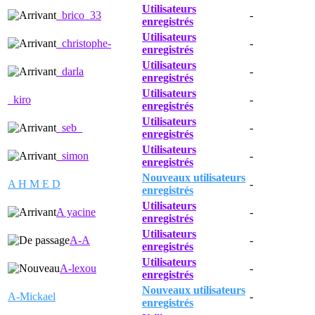
Utilisateurs
_brico_33
-
enregistrés
Utilisateurs
_christophe-
-
enregistrés
Utilisateurs
_darla
-
enregistrés
Utilisateurs
_kiro
-
enregistrés
Utilisateurs
_seb_
-
enregistrés
Utilisateurs
_simon
-
enregistrés
Nouveaux utilisateurs
A H M E D
-
enregistrés
Utilisateurs
A yacine
-
enregistrés
Utilisateurs
A-A
-
enregistrés
Utilisateurs
A-lexou
-
enregistrés
Nouveaux utilisateurs
A-Mickael
-
enregistrés