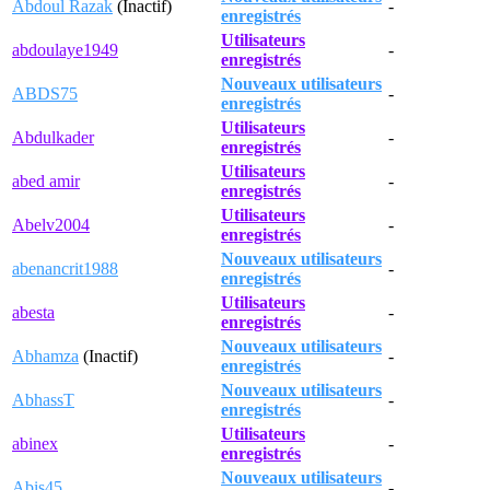
Abdoul Razak
(Inactif)
-
enregistrés
Utilisateurs
abdoulaye1949
-
enregistrés
Nouveaux utilisateurs
ABDS75
-
enregistrés
Utilisateurs
Abdulkader
-
enregistrés
Utilisateurs
abed amir
-
enregistrés
Utilisateurs
Abelv2004
-
enregistrés
Nouveaux utilisateurs
abenancrit1988
-
enregistrés
Utilisateurs
abesta
-
enregistrés
Nouveaux utilisateurs
Abhamza
(Inactif)
-
enregistrés
Nouveaux utilisateurs
AbhassT
-
enregistrés
Utilisateurs
abinex
-
enregistrés
Nouveaux utilisateurs
Abis45
-