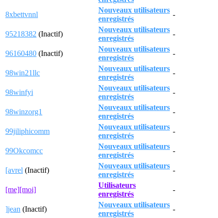
Nouveaux utilisateurs
8xbettvnnl
-
enregistrés
Nouveaux utilisateurs
95218382
(Inactif)
-
enregistrés
Nouveaux utilisateurs
96160480
(Inactif)
-
enregistrés
Nouveaux utilisateurs
98win21llc
-
enregistrés
Nouveaux utilisateurs
98winfyi
-
enregistrés
Nouveaux utilisateurs
98winzorg1
-
enregistrés
Nouveaux utilisateurs
99jiliphicomm
-
enregistrés
Nouveaux utilisateurs
99Okcomcc
-
enregistrés
Nouveaux utilisateurs
[avrel
(Inactif)
-
enregistrés
Utilisateurs
[me][moi]
-
enregistrés
Nouveaux utilisateurs
]jean
(Inactif)
-
enregistrés