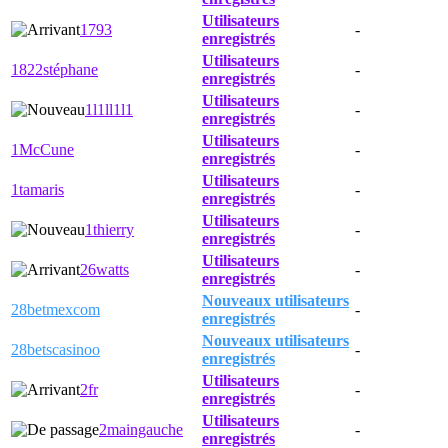
Utilisateurs
1793
-
enregistrés
Utilisateurs
1822stéphane
-
enregistrés
Utilisateurs
1l1ll1l1
-
enregistrés
Utilisateurs
1McCune
-
enregistrés
Utilisateurs
1tamaris
-
enregistrés
Utilisateurs
1thierry
-
enregistrés
Utilisateurs
26watts
-
enregistrés
Nouveaux utilisateurs
28betmexcom
-
enregistrés
Nouveaux utilisateurs
28betscasinoo
-
enregistrés
Utilisateurs
2fr
-
enregistrés
Utilisateurs
2maingauche
-
enregistrés