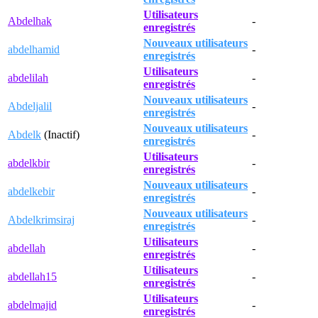
Utilisateurs
Abdelhak
-
enregistrés
Nouveaux utilisateurs
abdelhamid
-
enregistrés
Utilisateurs
abdelilah
-
enregistrés
Nouveaux utilisateurs
Abdeljalil
-
enregistrés
Nouveaux utilisateurs
Abdelk
(Inactif)
-
enregistrés
Utilisateurs
abdelkbir
-
enregistrés
Nouveaux utilisateurs
abdelkebir
-
enregistrés
Nouveaux utilisateurs
Abdelkrimsiraj
-
enregistrés
Utilisateurs
abdellah
-
enregistrés
Utilisateurs
abdellah15
-
enregistrés
Utilisateurs
abdelmajid
-
enregistrés