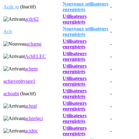
Nouveaux utilisateurs
Acdc jo
(Inactif)
-
enregistrés
Utilisateurs
acdc62
-
enregistrés
Nouveaux utilisateurs
Ach
-
enregistrés
Utilisateurs
acharne
-
enregistrés
Utilisateurs
AchELEC
-
enregistrés
Utilisateurs
achem
-
enregistrés
Utilisateurs
achievephysior1
-
enregistrés
Utilisateurs
achoubi
(Inactif)
-
enregistrés
Utilisateurs
achraf
-
enregistrés
Utilisateurs
achrefgci
-
enregistrés
Utilisateurs
acidric
-
enregistrés