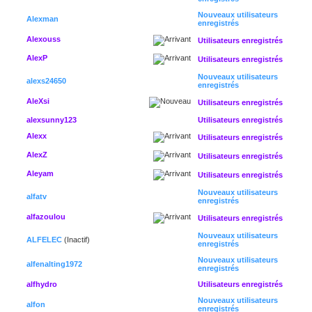
Nouveaux utilisateurs
Alexman
enregistrés
Alexouss
Utilisateurs enregistrés
AlexP
Utilisateurs enregistrés
Nouveaux utilisateurs
alexs24650
enregistrés
AleXsi
Utilisateurs enregistrés
alexsunny123
Utilisateurs enregistrés
Alexx
Utilisateurs enregistrés
AlexZ
Utilisateurs enregistrés
Aleyam
Utilisateurs enregistrés
Nouveaux utilisateurs
alfatv
enregistrés
alfazoulou
Utilisateurs enregistrés
Nouveaux utilisateurs
ALFELEC
(Inactif)
enregistrés
Nouveaux utilisateurs
alfenalting1972
enregistrés
alfhydro
Utilisateurs enregistrés
Nouveaux utilisateurs
alfon
enregistrés