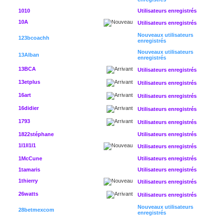
1010
Utilisateurs enregistrés
10A
Utilisateurs enregistrés
Nouveaux utilisateurs
123bcoachh
enregistrés
Nouveaux utilisateurs
13Alban
enregistrés
13BCA
Utilisateurs enregistrés
13etplus
Utilisateurs enregistrés
16art
Utilisateurs enregistrés
16didier
Utilisateurs enregistrés
1793
Utilisateurs enregistrés
1822stéphane
Utilisateurs enregistrés
1l1ll1l1
Utilisateurs enregistrés
1McCune
Utilisateurs enregistrés
1tamaris
Utilisateurs enregistrés
1thierry
Utilisateurs enregistrés
26watts
Utilisateurs enregistrés
Nouveaux utilisateurs
28betmexcom
enregistrés