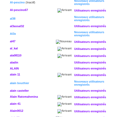
Nouveaux utilisateurs
Al-pescino
(Inactif)
enregistrés
Al-pescino67
Utilisateurs enregistrés
Nouveaux utilisateurs
al38
enregistrés
al3assal32
Utilisateurs enregistrés
Nouveaux utilisateurs
Al3x
enregistrés
al47
Utilisateurs enregistrés
al_kal
Utilisateurs enregistrés
ala08110
Utilisateurs enregistrés
aladin
Utilisateurs enregistrés
ALAIN
Utilisateurs enregistrés
alain 11
Utilisateurs enregistrés
Nouveaux utilisateurs
alain bouthier
enregistrés
alain casteller
Utilisateurs enregistrés
Alain Ratomahenina
Utilisateurs enregistrés
alain-41
Utilisateurs enregistrés
Alain0012
Utilisateurs enregistrés