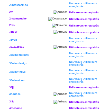
Nouveaux utilisateurs
28betscasinoo
enregistrés
2fr
Utilisateurs enregistrés
2maingauche
Utilisateurs enregistrés
2ms
Utilisateurs enregistrés
31igor
Utilisateurs enregistrés
Nouveaux utilisateurs
31volt
enregistrés
3212128591
Utilisateurs enregistrés
Nouveaux utilisateurs
33winbmarkets
enregistrés
Nouveaux utilisateurs
33winndesign
enregistrés
Nouveaux utilisateurs
33winnthlive
enregistrés
Nouveaux utilisateurs
33winv4com
enregistrés
34jj
Utilisateurs enregistrés
Nouveaux utilisateurs
3gogos6
enregistrés
3l3c
Utilisateurs enregistrés
4btccome
Utilisateurs enregistrés