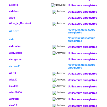
alceste
Utilisateurs enregistrés
aldebert
Utilisateurs enregistrés
Aldo
Utilisateurs enregistrés
Aldo_le_Bouricot
Utilisateurs enregistrés
Nouveaux utilisateurs
ALDOR
enregistrés
Nouveaux utilisateurs
aldu
enregistrés
aldussien
Utilisateurs enregistrés
Alelvortex
Utilisateurs enregistrés
alengouan
Utilisateurs enregistrés
Nouveaux utilisateurs
alepox68
enregistrés
ALEX
Utilisateurs enregistrés
Alex D
Utilisateurs enregistrés
alex018
Utilisateurs enregistrés
Alex05000
Utilisateurs enregistrés
Alex118
Utilisateurs enregistrés
alex12
Utilisateurs enregistrés