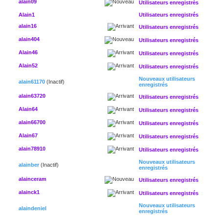
alain09
Utilisateurs enregistrés
Alain1
Utilisateurs enregistrés
alain16
Utilisateurs enregistrés
alain404
Utilisateurs enregistrés
Alain46
Utilisateurs enregistrés
Alain52
Utilisateurs enregistrés
Nouveaux utilisateurs
alain61170
(Inactif)
enregistrés
alain63720
Utilisateurs enregistrés
Alain64
Utilisateurs enregistrés
alain66700
Utilisateurs enregistrés
Alain67
Utilisateurs enregistrés
alain78910
Utilisateurs enregistrés
Nouveaux utilisateurs
alainber
(Inactif)
enregistrés
alainceram
Utilisateurs enregistrés
alainck1
Utilisateurs enregistrés
Nouveaux utilisateurs
alaindeniel
enregistrés