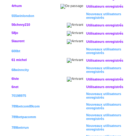
4rhum
Utilisateurs enregistrés
Nouveaux utilisateurs
555winlondon
enregistrés
56chevy210
Utilisateurs enregistrés
58jo
Utilisateurs enregistrés
5laurent
Utilisateurs enregistrés
Nouveaux utilisateurs
600bt
enregistrés
61 michel
Utilisateurs enregistrés
Nouveaux utilisateurs
68winncity
enregistrés
6lvie
Utilisateurs enregistrés
6net
Utilisateurs enregistrés
Nouveaux utilisateurs
70198975
enregistrés
Nouveaux utilisateurs
789betcom89com
enregistrés
Nouveaux utilisateurs
789betpacomm
enregistrés
Nouveaux utilisateurs
789betrrun
enregistrés