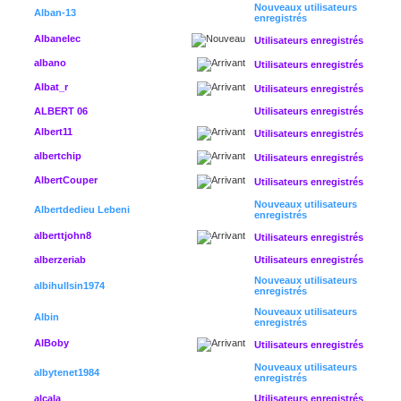
Nouveaux utilisateurs
Alban-13
enregistrés
Albanelec
Utilisateurs enregistrés
albano
Utilisateurs enregistrés
Albat_r
Utilisateurs enregistrés
ALBERT 06
Utilisateurs enregistrés
Albert11
Utilisateurs enregistrés
albertchip
Utilisateurs enregistrés
AlbertCouper
Utilisateurs enregistrés
Nouveaux utilisateurs
Albertdedieu Lebeni
enregistrés
alberttjohn8
Utilisateurs enregistrés
alberzeriab
Utilisateurs enregistrés
Nouveaux utilisateurs
albihullsin1974
enregistrés
Nouveaux utilisateurs
Albin
enregistrés
AlBoby
Utilisateurs enregistrés
Nouveaux utilisateurs
albytenet1984
enregistrés
alcala
Utilisateurs enregistrés