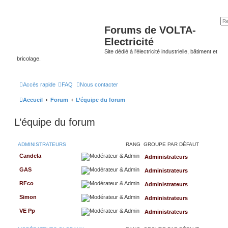
Forums de VOLTA-
Electricité
Site dédié à l'électricité industrielle, bâtiment et
bricolage.
Accès rapide
FAQ
Nous contacter
Accueil
Forum
L’équipe du forum
L’équipe du forum
ADMINISTRATEURS
RANG
GROUPE PAR DÉFAUT
Candela
Administrateurs
GAS
Administrateurs
RFco
Administrateurs
Simon
Administrateurs
VE Pp
Administrateurs