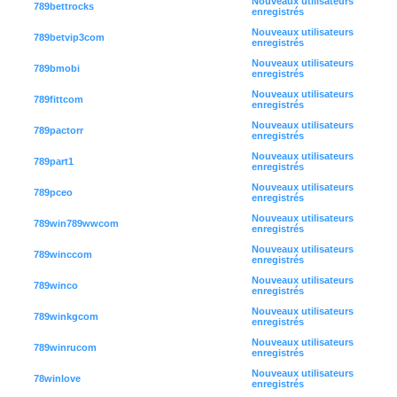
Nouveaux utilisateurs
789bettrocks
enregistrés
Nouveaux utilisateurs
789betvip3com
enregistrés
Nouveaux utilisateurs
789bmobi
enregistrés
Nouveaux utilisateurs
789fittcom
enregistrés
Nouveaux utilisateurs
789pactorr
enregistrés
Nouveaux utilisateurs
789part1
enregistrés
Nouveaux utilisateurs
789pceo
enregistrés
Nouveaux utilisateurs
789win789wwcom
enregistrés
Nouveaux utilisateurs
789winccom
enregistrés
Nouveaux utilisateurs
789winco
enregistrés
Nouveaux utilisateurs
789winkgcom
enregistrés
Nouveaux utilisateurs
789winrucom
enregistrés
Nouveaux utilisateurs
78winlove
enregistrés