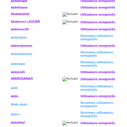
abdelmajid
Utilisateurs enregistrés
abdelnaoui
Utilisateurs enregistrés
Abdelwahed
Utilisateurs enregistrés
Abdenoor LAOUER
Utilisateurs enregistrés
abdenour25
Utilisateurs enregistrés
Nouveaux utilisateurs
abderahim
enregistrés
abderrahmane
Utilisateurs enregistrés
Nouveaux utilisateurs
abderrahmene
enregistrés
Nouveaux utilisateurs
abdeslam
enregistrés
abdess41
Utilisateurs enregistrés
ABDESSAMAD
Utilisateurs enregistrés
Nouveaux utilisateurs
abdl
enregistrés
abdo
Utilisateurs enregistrés
Nouveaux utilisateurs
Abdo abdo
enregistrés
Nouveaux utilisateurs
abdo+
enregistrés
abdokhaf
Utilisateurs enregistrés