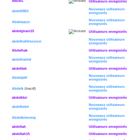
ABDEL
Utilisateurs enregistrés
Nouveaux utilisateurs
abdel5963
enregistrés
Nouveaux utilisateurs
Abdelaaziz
enregistrés
abdelghani15
Utilisateurs enregistrés
Nouveaux utilisateurs
abdelhafidsouissi
enregistrés
Abdelhak
Utilisateurs enregistrés
Nouveaux utilisateurs
abdelhamid
enregistrés
abdelilah
Utilisateurs enregistrés
Nouveaux utilisateurs
Abdeljalil
enregistrés
Nouveaux utilisateurs
Abdelk
(Inactif)
enregistrés
abdelkbir
Utilisateurs enregistrés
Nouveaux utilisateurs
abdelkebir
enregistrés
Nouveaux utilisateurs
Abdelkrimsiraj
enregistrés
abdellah
Utilisateurs enregistrés
abdellah15
Utilisateurs enregistrés