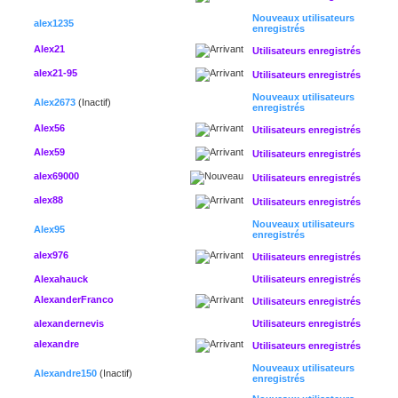
Nouveaux utilisateurs
alex1235
enregistrés
Alex21
Utilisateurs enregistrés
alex21-95
Utilisateurs enregistrés
Nouveaux utilisateurs
Alex2673
(Inactif)
enregistrés
Alex56
Utilisateurs enregistrés
Alex59
Utilisateurs enregistrés
alex69000
Utilisateurs enregistrés
alex88
Utilisateurs enregistrés
Nouveaux utilisateurs
Alex95
enregistrés
alex976
Utilisateurs enregistrés
Alexahauck
Utilisateurs enregistrés
AlexanderFranco
Utilisateurs enregistrés
alexandernevis
Utilisateurs enregistrés
alexandre
Utilisateurs enregistrés
Nouveaux utilisateurs
Alexandre150
(Inactif)
enregistrés