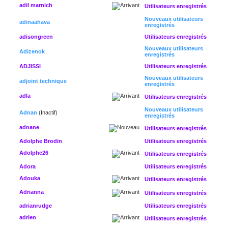
adil marnich
Utilisateurs enregistrés
Nouveaux utilisateurs
adinaahava
enregistrés
adisongreen
Utilisateurs enregistrés
Nouveaux utilisateurs
Adizenok
enregistrés
ADJISSI
Utilisateurs enregistrés
Nouveaux utilisateurs
adjoint technique
enregistrés
adla
Utilisateurs enregistrés
Nouveaux utilisateurs
Adnan
(Inactif)
enregistrés
adnane
Utilisateurs enregistrés
Adolphe Brodin
Utilisateurs enregistrés
Adolphe26
Utilisateurs enregistrés
Adora
Utilisateurs enregistrés
Adouka
Utilisateurs enregistrés
Adrianna
Utilisateurs enregistrés
adrianrudge
Utilisateurs enregistrés
adrien
Utilisateurs enregistrés