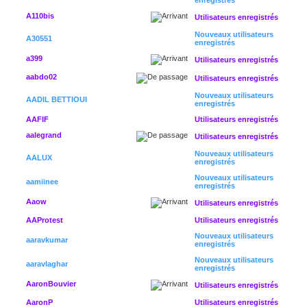
A110bis
Utilisateurs enregistrés
Nouveaux utilisateurs
A30551
enregistrés
a399
Utilisateurs enregistrés
aabdo02
Utilisateurs enregistrés
Nouveaux utilisateurs
AADIL BETTIOUI
enregistrés
AAFIF
Utilisateurs enregistrés
aalegrand
Utilisateurs enregistrés
Nouveaux utilisateurs
AALUX
enregistrés
Nouveaux utilisateurs
aamiinee
enregistrés
Aaow
Utilisateurs enregistrés
AAProtest
Utilisateurs enregistrés
Nouveaux utilisateurs
aaravkumar
enregistrés
Nouveaux utilisateurs
aaravlaghar
enregistrés
AaronBouvier
Utilisateurs enregistrés
AaronP
Utilisateurs enregistrés