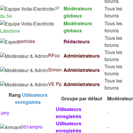
forums
JP
Modérateurs
Tous les
globaux
forums
du 54
Modérateurs
Tous les
globaux
forums
Labobine
Tous les
pericles
Rédacteurs
forums
Tous les
RFco
Administrateurs
forums
Tous les
Simon
Administrateurs
forums
Tous les
VE Pp
Administrateurs
forums
Rang
Utilisateurs
Groupe par défaut
Modérateur
enregistrés
Utilisateurs
-jery
-
enregistrés
Utilisateurs
001ampro
-
enregistrés