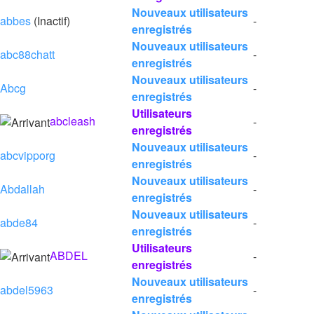
Nouveaux utilisateurs
abbes
(Inactif)
-
enregistrés
Nouveaux utilisateurs
abc88chatt
-
enregistrés
Nouveaux utilisateurs
Abcg
-
enregistrés
Utilisateurs
abcleash
-
enregistrés
Nouveaux utilisateurs
abcvipporg
-
enregistrés
Nouveaux utilisateurs
Abdallah
-
enregistrés
Nouveaux utilisateurs
abde84
-
enregistrés
Utilisateurs
ABDEL
-
enregistrés
Nouveaux utilisateurs
abdel5963
-
enregistrés