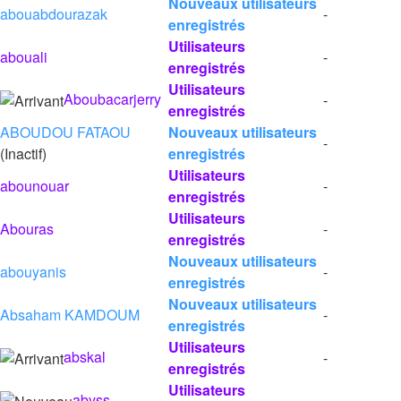
Nouveaux utilisateurs
abouabdourazak
-
enregistrés
Utilisateurs
abouali
-
enregistrés
Utilisateurs
Aboubacarjerry
-
enregistrés
ABOUDOU FATAOU
Nouveaux utilisateurs
-
(Inactif)
enregistrés
Utilisateurs
abounouar
-
enregistrés
Utilisateurs
Abouras
-
enregistrés
Nouveaux utilisateurs
abouyanis
-
enregistrés
Nouveaux utilisateurs
Absaham KAMDOUM
-
enregistrés
Utilisateurs
abskal
-
enregistrés
Utilisateurs
abyss
-