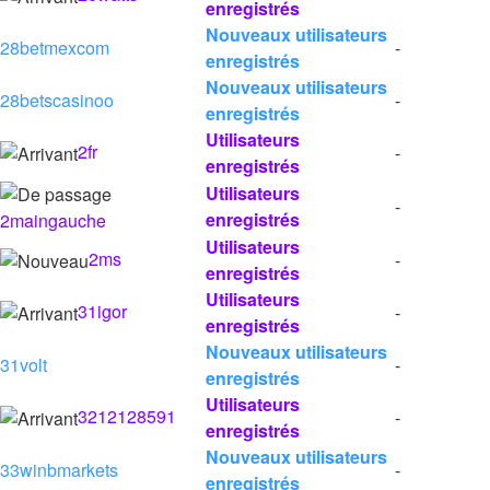
enregistrés
Nouveaux utilisateurs
28betmexcom
-
enregistrés
Nouveaux utilisateurs
28betscasinoo
-
enregistrés
Utilisateurs
2fr
-
enregistrés
Utilisateurs
-
enregistrés
2maingauche
Utilisateurs
2ms
-
enregistrés
Utilisateurs
31igor
-
enregistrés
Nouveaux utilisateurs
31volt
-
enregistrés
Utilisateurs
3212128591
-
enregistrés
Nouveaux utilisateurs
33winbmarkets
-
enregistrés