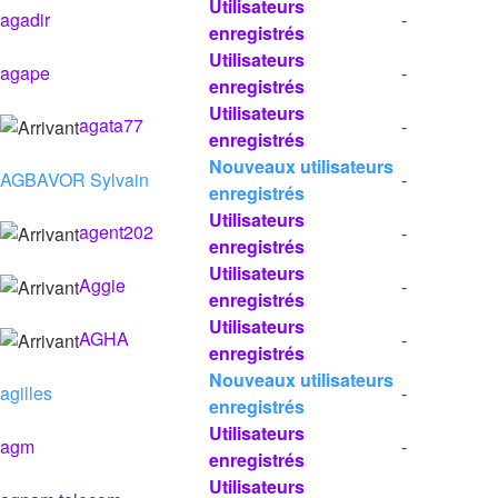
Utilisateurs
agadir
-
enregistrés
Utilisateurs
agape
-
enregistrés
Utilisateurs
agata77
-
enregistrés
Nouveaux utilisateurs
AGBAVOR Sylvain
-
enregistrés
Utilisateurs
agent202
-
enregistrés
Utilisateurs
Aggie
-
enregistrés
Utilisateurs
AGHA
-
enregistrés
Nouveaux utilisateurs
agilles
-
enregistrés
Utilisateurs
agm
-
enregistrés
Utilisateurs