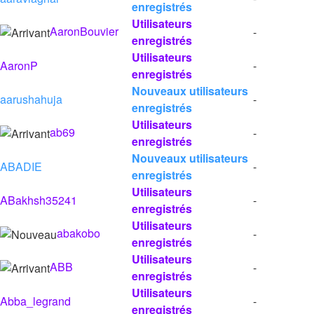
enregistrés
Utilisateurs
AaronBouvier
-
enregistrés
Utilisateurs
AaronP
-
enregistrés
Nouveaux utilisateurs
aarushahuja
-
enregistrés
Utilisateurs
ab69
-
enregistrés
Nouveaux utilisateurs
ABADIE
-
enregistrés
Utilisateurs
ABakhsh35241
-
enregistrés
Utilisateurs
abakobo
-
enregistrés
Utilisateurs
ABB
-
enregistrés
Utilisateurs
Abba_legrand
-
enregistrés