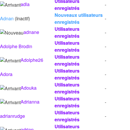
Utilisateurs
adla
-
enregistrés
Nouveaux utilisateurs
Adnan
(Inactif)
-
enregistrés
Utilisateurs
adnane
-
enregistrés
Utilisateurs
Adolphe Brodin
-
enregistrés
Utilisateurs
Adolphe26
-
enregistrés
Utilisateurs
Adora
-
enregistrés
Utilisateurs
Adouka
-
enregistrés
Utilisateurs
Adrianna
-
enregistrés
Utilisateurs
adrianrudge
-
enregistrés
Utilisateurs
adrien
-