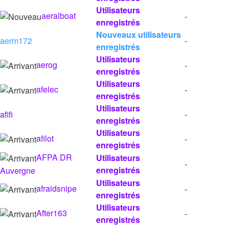
Utilisateurs
aeralboat
-
enregistrés
Nouveaux utilisateurs
aerm172
-
enregistrés
Utilisateurs
aerog
-
enregistrés
Utilisateurs
afelec
-
enregistrés
Utilisateurs
afifi
-
enregistrés
Utilisateurs
afilot
-
enregistrés
AFPA DR
Utilisateurs
-
enregistrés
Auvergne
Utilisateurs
afraidsnipe
-
enregistrés
Utilisateurs
After163
-
enregistrés