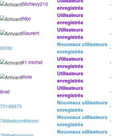
Utilisateurs
56chevy210
-
enregistrés
Utilisateurs
58jo
-
enregistrés
Utilisateurs
5laurent
-
enregistrés
Nouveaux utilisateurs
600bt
-
enregistrés
Utilisateurs
61 michel
-
enregistrés
Utilisateurs
6lvie
-
enregistrés
Utilisateurs
6net
-
enregistrés
Nouveaux utilisateurs
70198975
-
enregistrés
Nouveaux utilisateurs
789betcom89com
-
enregistrés
Nouveaux utilisateurs
789betpacomm
-