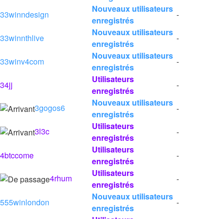
Nouveaux utilisateurs
33winndesign
-
enregistrés
Nouveaux utilisateurs
33winnthlive
-
enregistrés
Nouveaux utilisateurs
33winv4com
-
enregistrés
Utilisateurs
34jj
-
enregistrés
Nouveaux utilisateurs
3gogos6
-
enregistrés
Utilisateurs
3l3c
-
enregistrés
Utilisateurs
4btccome
-
enregistrés
Utilisateurs
4rhum
-
enregistrés
Nouveaux utilisateurs
555winlondon
-
enregistrés