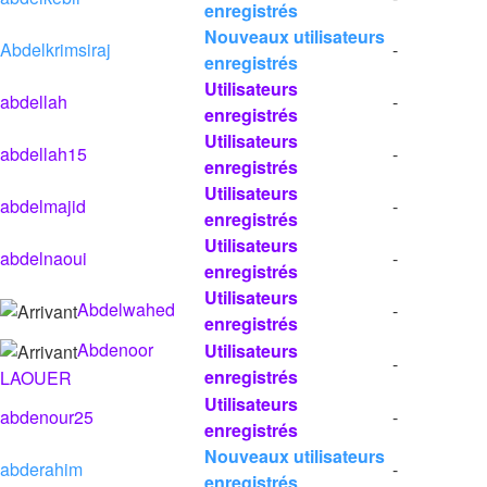
enregistrés
Nouveaux utilisateurs
Abdelkrimsiraj
-
enregistrés
Utilisateurs
abdellah
-
enregistrés
Utilisateurs
abdellah15
-
enregistrés
Utilisateurs
abdelmajid
-
enregistrés
Utilisateurs
abdelnaoui
-
enregistrés
Utilisateurs
Abdelwahed
-
enregistrés
Abdenoor
Utilisateurs
-
enregistrés
LAOUER
Utilisateurs
abdenour25
-
enregistrés
Nouveaux utilisateurs
abderahim
-
enregistrés