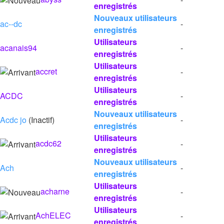
enregistrés
Nouveaux utilisateurs
ac--dc
-
enregistrés
Utilisateurs
acanais94
-
enregistrés
Utilisateurs
accret
-
enregistrés
Utilisateurs
ACDC
-
enregistrés
Nouveaux utilisateurs
Acdc jo
(Inactif)
-
enregistrés
Utilisateurs
acdc62
-
enregistrés
Nouveaux utilisateurs
Ach
-
enregistrés
Utilisateurs
acharne
-
enregistrés
Utilisateurs
AchELEC
-
enregistrés