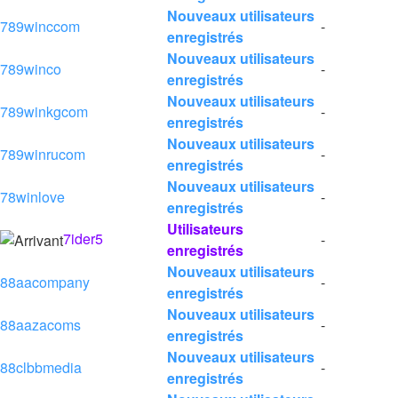
Nouveaux utilisateurs
789winccom
-
enregistrés
Nouveaux utilisateurs
789winco
-
enregistrés
Nouveaux utilisateurs
789winkgcom
-
enregistrés
Nouveaux utilisateurs
789winrucom
-
enregistrés
Nouveaux utilisateurs
78winlove
-
enregistrés
Utilisateurs
7ider5
-
enregistrés
Nouveaux utilisateurs
88aacompany
-
enregistrés
Nouveaux utilisateurs
88aazacoms
-
enregistrés
Nouveaux utilisateurs
88clbbmedia
-
enregistrés