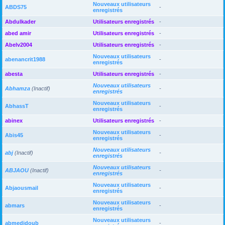
Nouveaux utilisateurs
ABDS75
-
enregistrés
Abdulkader
Utilisateurs enregistrés
-
abed amir
Utilisateurs enregistrés
-
Abelv2004
Utilisateurs enregistrés
-
Nouveaux utilisateurs
abenancrit1988
-
enregistrés
abesta
Utilisateurs enregistrés
-
Nouveaux utilisateurs
Abhamza
(Inactif)
-
enregistrés
Nouveaux utilisateurs
AbhassT
-
enregistrés
abinex
Utilisateurs enregistrés
-
Nouveaux utilisateurs
Abis45
-
enregistrés
Nouveaux utilisateurs
abj
(Inactif)
-
enregistrés
Nouveaux utilisateurs
ABJAOU
(Inactif)
-
enregistrés
Nouveaux utilisateurs
Abjaousmail
-
enregistrés
Nouveaux utilisateurs
abmars
-
enregistrés
Nouveaux utilisateurs
abmedjdoub
-