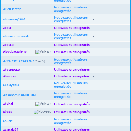
enregistrés
Nouveaux utilisateurs
ABNElectric
-
enregistrés
Nouveaux utilisateurs
abonasaq1974
-
enregistrés
abou
Utilisateurs enregistrés
-
Nouveaux utilisateurs
abouabdourazak
-
enregistrés
abouali
Utilisateurs enregistrés
-
Aboubacarjerry
Utilisateurs enregistrés
-
Nouveaux utilisateurs
ABOUDOU FATAOU
(Inactif)
-
enregistrés
abounouar
Utilisateurs enregistrés
-
Abouras
Utilisateurs enregistrés
-
Nouveaux utilisateurs
abouyanis
-
enregistrés
Nouveaux utilisateurs
Absaham KAMDOUM
-
enregistrés
abskal
Utilisateurs enregistrés
-
abyss
Utilisateurs enregistrés
-
Nouveaux utilisateurs
ac--dc
-
enregistrés
acanais94
Utilisateurs enregistrés
-