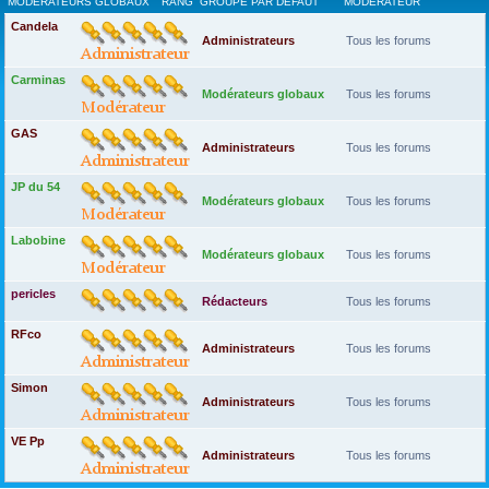
MODÉRATEURS GLOBAUX
RANG
GROUPE PAR DÉFAUT
MODÉRATEUR
Candela
Administrateurs
Tous les forums
Carminas
Modérateurs globaux
Tous les forums
GAS
Administrateurs
Tous les forums
JP du 54
Modérateurs globaux
Tous les forums
Labobine
Modérateurs globaux
Tous les forums
pericles
Rédacteurs
Tous les forums
RFco
Administrateurs
Tous les forums
Simon
Administrateurs
Tous les forums
VE Pp
Administrateurs
Tous les forums