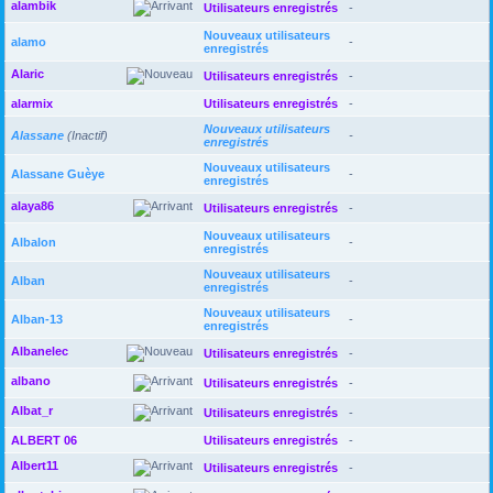
alambik
Utilisateurs enregistrés
-
Nouveaux utilisateurs
alamo
-
enregistrés
Alaric
Utilisateurs enregistrés
-
alarmix
Utilisateurs enregistrés
-
Nouveaux utilisateurs
Alassane
(Inactif)
-
enregistrés
Nouveaux utilisateurs
Alassane Guèye
-
enregistrés
alaya86
Utilisateurs enregistrés
-
Nouveaux utilisateurs
Albalon
-
enregistrés
Nouveaux utilisateurs
Alban
-
enregistrés
Nouveaux utilisateurs
Alban-13
-
enregistrés
Albanelec
Utilisateurs enregistrés
-
albano
Utilisateurs enregistrés
-
Albat_r
Utilisateurs enregistrés
-
ALBERT 06
Utilisateurs enregistrés
-
Albert11
Utilisateurs enregistrés
-