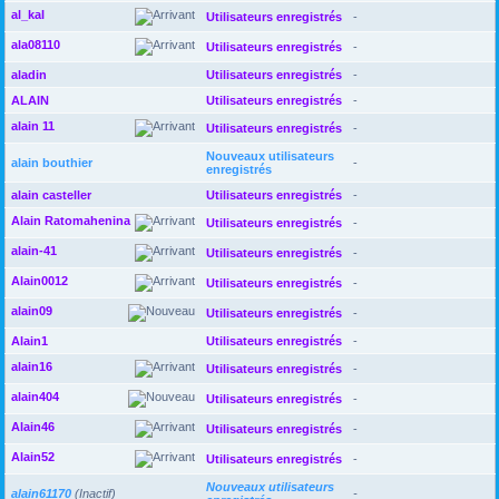
al_kal
Utilisateurs enregistrés
-
ala08110
Utilisateurs enregistrés
-
aladin
Utilisateurs enregistrés
-
ALAIN
Utilisateurs enregistrés
-
alain 11
Utilisateurs enregistrés
-
Nouveaux utilisateurs
alain bouthier
-
enregistrés
alain casteller
Utilisateurs enregistrés
-
Alain Ratomahenina
Utilisateurs enregistrés
-
alain-41
Utilisateurs enregistrés
-
Alain0012
Utilisateurs enregistrés
-
alain09
Utilisateurs enregistrés
-
Alain1
Utilisateurs enregistrés
-
alain16
Utilisateurs enregistrés
-
alain404
Utilisateurs enregistrés
-
Alain46
Utilisateurs enregistrés
-
Alain52
Utilisateurs enregistrés
-
Nouveaux utilisateurs
alain61170
(Inactif)
-