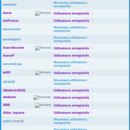
Nouveaux utilisateurs
aamiinee
-
enregistrés
Aaow
Utilisateurs enregistrés
-
AAProtest
Utilisateurs enregistrés
-
Nouveaux utilisateurs
aaravkumar
-
enregistrés
Nouveaux utilisateurs
aaravlaghar
-
enregistrés
AaronBouvier
Utilisateurs enregistrés
-
AaronP
Utilisateurs enregistrés
-
Nouveaux utilisateurs
aarushahuja
-
enregistrés
ab69
Utilisateurs enregistrés
-
Nouveaux utilisateurs
ABADIE
-
enregistrés
ABakhsh35241
Utilisateurs enregistrés
-
abakobo
Utilisateurs enregistrés
-
ABB
Utilisateurs enregistrés
-
Abba_legrand
Utilisateurs enregistrés
-
Nouveaux utilisateurs
abbes
(Inactif)
-
enregistrés
Nouveaux utilisateurs