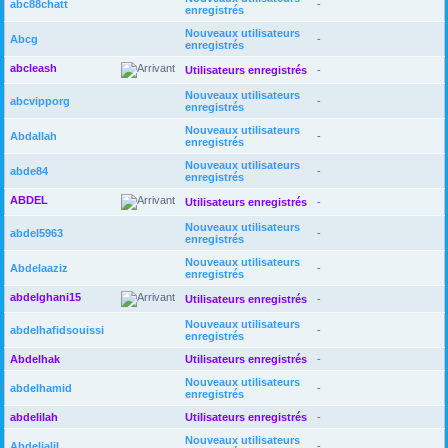
abc88chatt
-
enregistrés
Nouveaux utilisateurs
Abcg
-
enregistrés
abcleash
Utilisateurs enregistrés
-
Nouveaux utilisateurs
abcvipporg
-
enregistrés
Nouveaux utilisateurs
Abdallah
-
enregistrés
Nouveaux utilisateurs
abde84
-
enregistrés
ABDEL
Utilisateurs enregistrés
-
Nouveaux utilisateurs
abdel5963
-
enregistrés
Nouveaux utilisateurs
Abdelaaziz
-
enregistrés
abdelghani15
Utilisateurs enregistrés
-
Nouveaux utilisateurs
abdelhafidsouissi
-
enregistrés
Abdelhak
Utilisateurs enregistrés
-
Nouveaux utilisateurs
abdelhamid
-
enregistrés
abdelilah
Utilisateurs enregistrés
-
Nouveaux utilisateurs
Abdeljalil
-