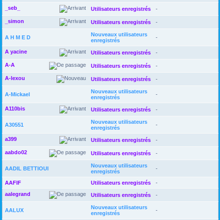
_seb_
Utilisateurs enregistrés
-
_simon
Utilisateurs enregistrés
-
Nouveaux utilisateurs
A H M E D
-
enregistrés
A yacine
Utilisateurs enregistrés
-
A-A
Utilisateurs enregistrés
-
A-lexou
Utilisateurs enregistrés
-
Nouveaux utilisateurs
A-Mickael
-
enregistrés
A110bis
Utilisateurs enregistrés
-
Nouveaux utilisateurs
A30551
-
enregistrés
a399
Utilisateurs enregistrés
-
aabdo02
Utilisateurs enregistrés
-
Nouveaux utilisateurs
AADIL BETTIOUI
-
enregistrés
AAFIF
Utilisateurs enregistrés
-
aalegrand
Utilisateurs enregistrés
-
Nouveaux utilisateurs
AALUX
-
enregistrés