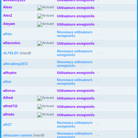
alexsunny123
Utilisateurs enregistrés
-
Alexx
Utilisateurs enregistrés
-
AlexZ
Utilisateurs enregistrés
-
Aleyam
Utilisateurs enregistrés
-
Nouveaux utilisateurs
alfatv
-
enregistrés
alfazoulou
Utilisateurs enregistrés
-
Nouveaux utilisateurs
ALFELEC
(Inactif)
-
enregistrés
Nouveaux utilisateurs
alfenalting1972
-
enregistrés
alfhydro
Utilisateurs enregistrés
-
Nouveaux utilisateurs
alfon
-
enregistrés
alfonso
Utilisateurs enregistrés
-
Alfred
Utilisateurs enregistrés
-
alfred711
Utilisateurs enregistrés
-
alfredo
Utilisateurs enregistrés
-
Nouveaux utilisateurs
alh27
-
enregistrés
Nouveaux utilisateurs
alhassane camara
(Inactif)
-
enregistrés