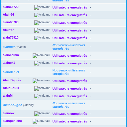
enregistrés
alain63720
Utilisateurs enregistrés
-
Alain64
Utilisateurs enregistrés
-
alain66700
Utilisateurs enregistrés
-
Alain67
Utilisateurs enregistrés
-
alain78910
Utilisateurs enregistrés
-
Nouveaux utilisateurs
alainber
(Inactif)
-
enregistrés
alainceram
Utilisateurs enregistrés
-
alainck1
Utilisateurs enregistrés
-
Nouveaux utilisateurs
alaindeniel
-
enregistrés
AlainDeprès
Utilisateurs enregistrés
-
AlainLouis
Utilisateurs enregistrés
-
alainM
Utilisateurs enregistrés
-
Nouveaux utilisateurs
Alainnougbo
(Inactif)
-
enregistrés
alainow
Utilisateurs enregistrés
-
alainpeniche
Utilisateurs enregistrés
-