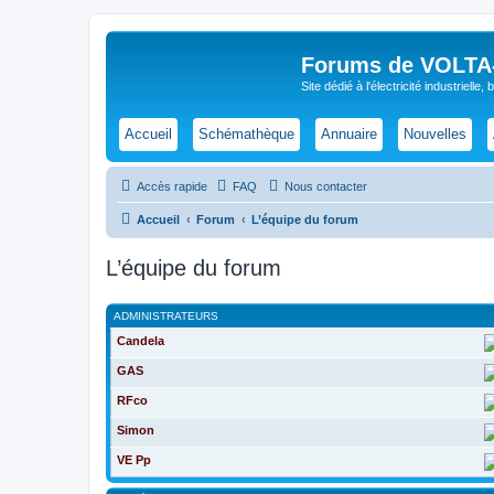
Forums de VOLTA-E
Site dédié à l'électricité industrielle,
Accueil
Schémathèque
Annuaire
Nouvelles
Accès rapide
FAQ
Nous contacter
Accueil
Forum
L’équipe du forum
L’équipe du forum
ADMINISTRATEURS
Candela
GAS
RFco
Simon
VE Pp