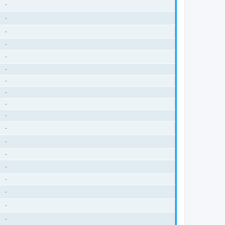
-
-
-
-
-
-
-
-
-
-
-
-
-
-
-
-
-
-