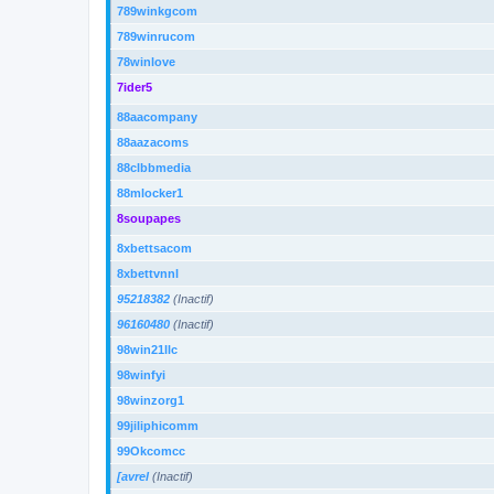
789winkgcom
789winrucom
78winlove
7ider5
88aacompany
88aazacoms
88clbbmedia
88mlocker1
8soupapes
8xbettsacom
8xbettvnnl
95218382
(Inactif)
96160480
(Inactif)
98win21llc
98winfyi
98winzorg1
99jiliphicomm
99Okcomcc
[avrel
(Inactif)