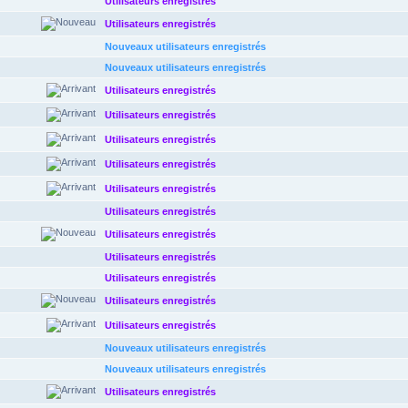
Utilisateurs enregistrés
Utilisateurs enregistrés
Nouveaux utilisateurs enregistrés
Nouveaux utilisateurs enregistrés
Utilisateurs enregistrés
Utilisateurs enregistrés
Utilisateurs enregistrés
Utilisateurs enregistrés
Utilisateurs enregistrés
Utilisateurs enregistrés
Utilisateurs enregistrés
Utilisateurs enregistrés
Utilisateurs enregistrés
Utilisateurs enregistrés
Utilisateurs enregistrés
Nouveaux utilisateurs enregistrés
Nouveaux utilisateurs enregistrés
Utilisateurs enregistrés