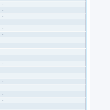
-
-
-
-
-
-
-
-
-
-
-
-
-
-
-
-
-
-