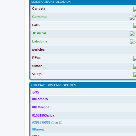
MODÉRATEURS GLOBAUX
Candela
Carminas
GAS
JP du 54
Labobine
pericles
RFco
Simon
VE Pp
UTILISATEURS ENREGISTRÉS
-jery
001ampro
001Margot
01081953arica
0291595851
(Inactif)
08nova