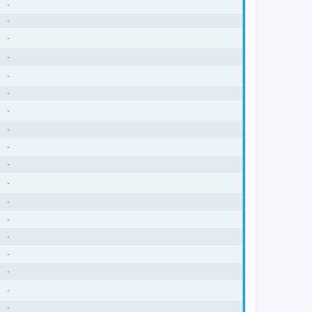
-
-
-
-
-
-
-
-
-
-
-
-
-
-
-
-
-
-