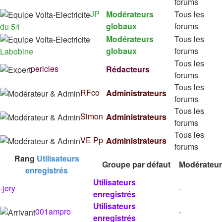
forums
JP
Modérateurs
Tous les
globaux
forums
du 54
Modérateurs
Tous les
globaux
forums
Labobine
Tous les
pericles
Rédacteurs
forums
Tous les
RFco
Administrateurs
forums
Tous les
Simon
Administrateurs
forums
Tous les
VE Pp
Administrateurs
forums
Rang
Utilisateurs
Groupe par défaut
Modérateur
enregistrés
Utilisateurs
-jery
-
enregistrés
Utilisateurs
001ampro
-
enregistrés