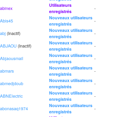
Utilisateurs
abinex
-
enregistrés
Nouveaux utilisateurs
Abis45
-
enregistrés
Nouveaux utilisateurs
abj
(Inactif)
-
enregistrés
Nouveaux utilisateurs
ABJAOU
(Inactif)
-
enregistrés
Nouveaux utilisateurs
Abjaousmail
-
enregistrés
Nouveaux utilisateurs
abmars
-
enregistrés
Nouveaux utilisateurs
abmedjdoub
-
enregistrés
Nouveaux utilisateurs
ABNElectric
-
enregistrés
Nouveaux utilisateurs
abonasaq1974
-
enregistrés