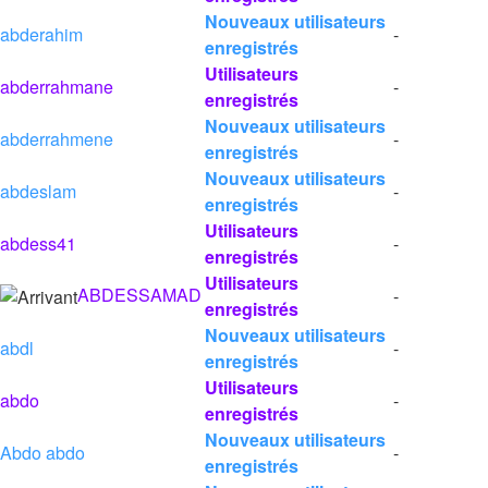
Nouveaux utilisateurs
abderahim
-
enregistrés
Utilisateurs
abderrahmane
-
enregistrés
Nouveaux utilisateurs
abderrahmene
-
enregistrés
Nouveaux utilisateurs
abdeslam
-
enregistrés
Utilisateurs
abdess41
-
enregistrés
Utilisateurs
ABDESSAMAD
-
enregistrés
Nouveaux utilisateurs
abdl
-
enregistrés
Utilisateurs
abdo
-
enregistrés
Nouveaux utilisateurs
Abdo abdo
-
enregistrés