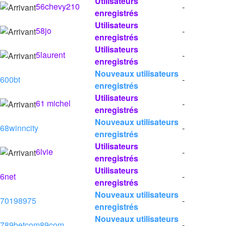
Utilisateurs
56chevy210
-
enregistrés
Utilisateurs
58jo
-
enregistrés
Utilisateurs
5laurent
-
enregistrés
Nouveaux utilisateurs
600bt
-
enregistrés
Utilisateurs
61 michel
-
enregistrés
Nouveaux utilisateurs
68winncity
-
enregistrés
Utilisateurs
6lvie
-
enregistrés
Utilisateurs
6net
-
enregistrés
Nouveaux utilisateurs
70198975
-
enregistrés
Nouveaux utilisateurs
789betcom89com
-