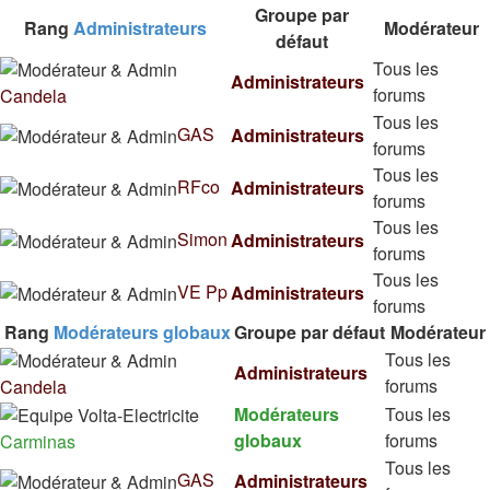
Groupe par
Rang
Administrateurs
Modérateur
défaut
Tous les
Administrateurs
forums
Candela
Tous les
GAS
Administrateurs
forums
Tous les
RFco
Administrateurs
forums
Tous les
Simon
Administrateurs
forums
Tous les
VE Pp
Administrateurs
forums
Rang
Modérateurs globaux
Groupe par défaut
Modérateur
Tous les
Administrateurs
forums
Candela
Modérateurs
Tous les
globaux
forums
Carminas
Tous les
GAS
Administrateurs