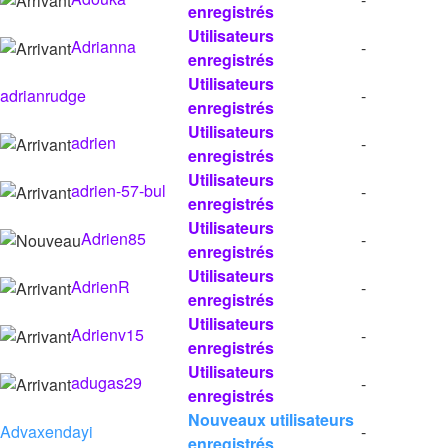
enregistrés
Utilisateurs
Adrianna
-
enregistrés
Utilisateurs
adrianrudge
-
enregistrés
Utilisateurs
adrien
-
enregistrés
Utilisateurs
adrien-57-bul
-
enregistrés
Utilisateurs
Adrien85
-
enregistrés
Utilisateurs
AdrienR
-
enregistrés
Utilisateurs
Adrienv15
-
enregistrés
Utilisateurs
adugas29
-
enregistrés
Nouveaux utilisateurs
Advaxendayi
-
enregistrés