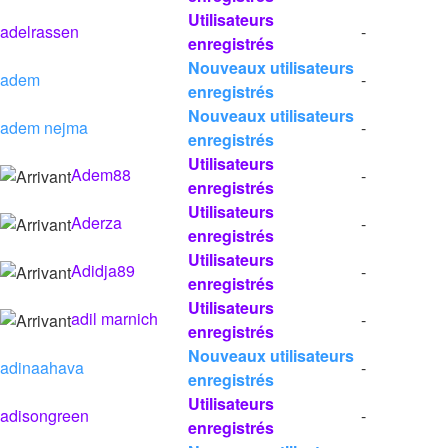
Utilisateurs
adelrassen
-
enregistrés
Nouveaux utilisateurs
adem
-
enregistrés
Nouveaux utilisateurs
adem nejma
-
enregistrés
Utilisateurs
Adem88
-
enregistrés
Utilisateurs
Aderza
-
enregistrés
Utilisateurs
Adidja89
-
enregistrés
Utilisateurs
adil marnich
-
enregistrés
Nouveaux utilisateurs
adinaahava
-
enregistrés
Utilisateurs
adisongreen
-
enregistrés