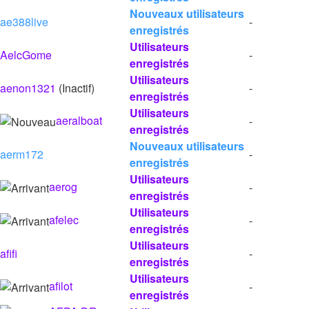
Nouveaux utilisateurs
ae388live
-
enregistrés
Utilisateurs
AelcGome
-
enregistrés
Utilisateurs
aenon1321
(Inactif)
-
enregistrés
Utilisateurs
aeralboat
-
enregistrés
Nouveaux utilisateurs
aerm172
-
enregistrés
Utilisateurs
aerog
-
enregistrés
Utilisateurs
afelec
-
enregistrés
Utilisateurs
afifi
-
enregistrés
Utilisateurs
afilot
-
enregistrés