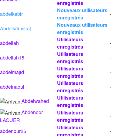
enregistrés
Nouveaux utilisateurs
abdelkebir
-
enregistrés
Nouveaux utilisateurs
Abdelkrimsiraj
-
enregistrés
Utilisateurs
abdellah
-
enregistrés
Utilisateurs
abdellah15
-
enregistrés
Utilisateurs
abdelmajid
-
enregistrés
Utilisateurs
abdelnaoui
-
enregistrés
Utilisateurs
Abdelwahed
-
enregistrés
Abdenoor
Utilisateurs
-
enregistrés
LAOUER
Utilisateurs
abdenour25
-
enregistrés