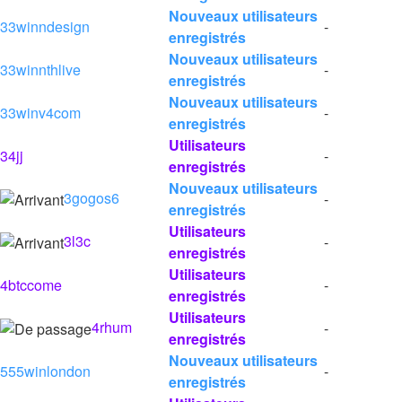
Nouveaux utilisateurs
33winndesign
-
enregistrés
Nouveaux utilisateurs
33winnthlive
-
enregistrés
Nouveaux utilisateurs
33winv4com
-
enregistrés
Utilisateurs
34jj
-
enregistrés
Nouveaux utilisateurs
3gogos6
-
enregistrés
Utilisateurs
3l3c
-
enregistrés
Utilisateurs
4btccome
-
enregistrés
Utilisateurs
4rhum
-
enregistrés
Nouveaux utilisateurs
555winlondon
-
enregistrés