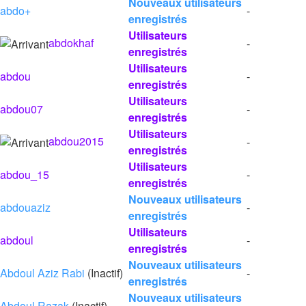
Nouveaux utilisateurs
abdo+
-
enregistrés
Utilisateurs
abdokhaf
-
enregistrés
Utilisateurs
abdou
-
enregistrés
Utilisateurs
abdou07
-
enregistrés
Utilisateurs
abdou2015
-
enregistrés
Utilisateurs
abdou_15
-
enregistrés
Nouveaux utilisateurs
abdouaziz
-
enregistrés
Utilisateurs
abdoul
-
enregistrés
Nouveaux utilisateurs
Abdoul Aziz Rabi
(Inactif)
-
enregistrés
Nouveaux utilisateurs
Abdoul Razak
(Inactif)
-