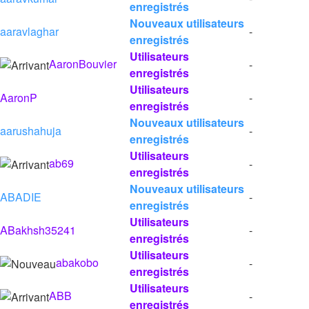
enregistrés
Nouveaux utilisateurs
aaravlaghar
-
enregistrés
Utilisateurs
AaronBouvier
-
enregistrés
Utilisateurs
AaronP
-
enregistrés
Nouveaux utilisateurs
aarushahuja
-
enregistrés
Utilisateurs
ab69
-
enregistrés
Nouveaux utilisateurs
ABADIE
-
enregistrés
Utilisateurs
ABakhsh35241
-
enregistrés
Utilisateurs
abakobo
-
enregistrés
Utilisateurs
ABB
-
enregistrés