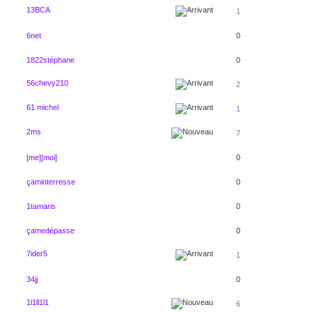
13BCA
1
6net
0
1822stéphane
0
56chevy210
2
61 michel
1
2ms
7
[me][moi]
0
çaminterresse
0
1tamaris
0
çamedépasse
0
7ider5
1
34jj
0
1l1ll1l1
6