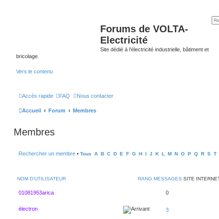
Forums de VOLTA-
Electricité
Site dédié à l'électricité industrielle, bâtiment et
bricolage.
Vers le contenu
Accès rapide
FAQ
Nous contacter
Accueil
Forum
Membres
Membres
Rechercher un membre
•
Tous
A
B
C
D
E
F
G
H
I
J
K
L
M
N
O
P
Q
R
S
T
NOM D’UTILISATEUR
RANG
MESSAGES
SITE INTERNE
01081953arica
0
électron
3