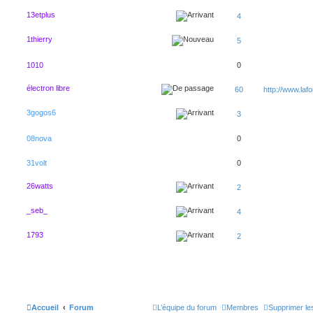
13etplus
4
1thierry
5
1010
0
électron libre
60
http://www.lafo
3gogos6
3
08nova
0
31volt
0
26watts
2
_seb_
4
1793
2
Accueil
Forum
L’équipe du forum
Membres
Supprimer le