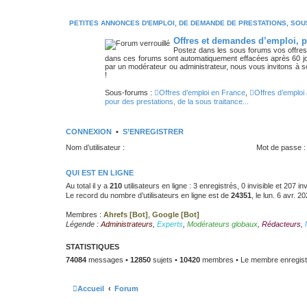
PETITES ANNONCES D'EMPLOI, DE DEMANDE DE PRESTATIONS, SOUS
Offres et demandes d’emploi, pre
Postez dans les sous forums vos offre
dans ces forums sont automatiquement effacées après 60 jo
par un modérateur ou administrateur, nous vous invitons à 
!
Sous-forums :
Offres d’emploi en France
,
Offres d’emploi 
pour des prestations, de la sous traitance...
CONNEXION
•
S’ENREGISTRER
Nom d’utilisateur :
Mot de passe :
QUI EST EN LIGNE
Au total il y a
210
utilisateurs en ligne : 3 enregistrés, 0 invisible et 207 i
Le record du nombre d’utilisateurs en ligne est de
24351
, le lun. 6 avr. 2
Membres :
Ahrefs [Bot]
,
Google [Bot]
Légende :
Administrateurs
,
Experts
,
Modérateurs globaux
,
Rédacteurs
,
STATISTIQUES
74084
messages •
12850
sujets •
10420
membres • Le membre enregistr
Accueil
Forum