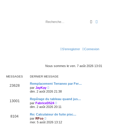
Rechercher
Recherche avancé
S’enregistrer
Connexion
Nous sommes le ven. 7 août 2026 13:01
MESSAGES
DERNIER MESSAGE
Remplacement Terraneo par Fer…
23628
V
par
JayKay
o
dim. 2 août 2026 21:38
i
r
Repérage du tableau quand jus…
13001
l
V
par
FabriceD524
e
o
dim. 2 août 2026 20:11
d
i
e
r
Re: Calculateur de fuite pisc…
r
8104
l
V
n
par
RFco
e
o
i
mer. 5 août 2026 13:12
d
i
e
e
r
r