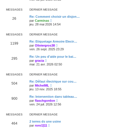
n
g
i
e
i
e
r
s
e
l
MESSAGES
DERNIER MESSAGE
s
r
e
a
m
d
Re: Comment choisir un disjon…
g
e
26
e
V
e
par
Carminas
s
r
o
jeu. 28 mai 2026 14:54
s
n
i
a
i
r
g
e
l
MESSAGES
DERNIER MESSAGE
e
r
e
m
d
Re: Etiquetage Armoire Electr…
e
1199
e
V
par
Oliviergros38
s
r
o
ven. 26 sept. 2025 23:29
s
n
i
a
i
r
Re: Un peu d'aide pour le bai…
g
e
295
l
V
e
par
gracia
r
e
o
mar. 21 avr. 2026 02:50
m
d
i
e
e
r
s
r
l
MESSAGES
DERNIER MESSAGE
s
n
e
a
i
d
Re: Défaut électrique sur cou…
g
e
504
e
V
e
par
MichelML
r
r
o
jeu. 13 nov. 2025 18:55
m
n
i
e
i
r
s
Re: Intervention dans tableau…
e
900
l
s
V
par
flaschgordon
r
e
a
o
ven. 24 juil. 2026 12:56
m
d
g
i
e
e
e
r
s
r
l
MESSAGES
DERNIER MESSAGE
s
n
e
a
i
d
2 terres ds une usine
g
e
464
e
V
e
par
roro1111
r
r