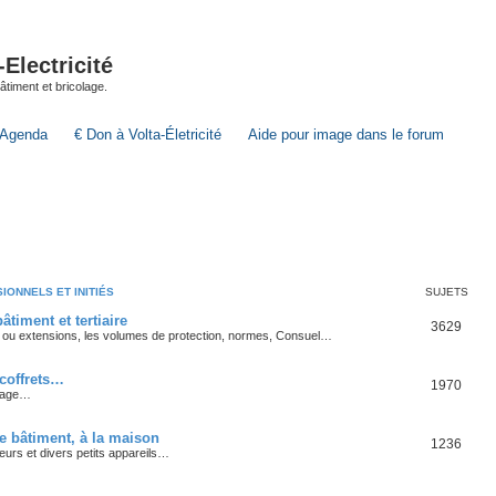
lectricité
 bâtiment et bricolage.
Agenda
€ Don à Volta-Életricité
Aide pour image dans le forum
IONNELS ET INITIÉS
SUJETS
âtiment et tertiaire
3629
ons ou extensions, les volumes de protection, normes, Consuel…
 coffrets…
1970
ntage…
le bâtiment, à la maison
1236
teurs et divers petits appareils…