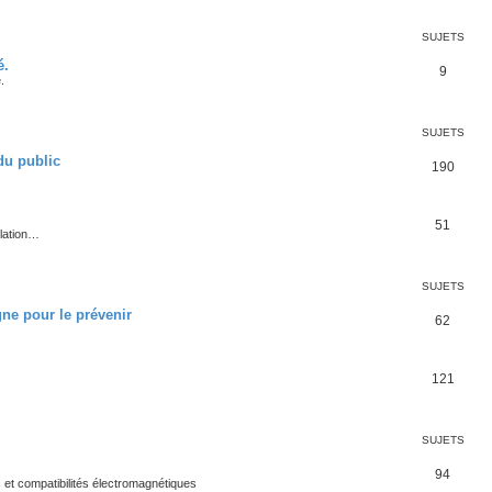
SUJETS
é.
9
.
SUJETS
du public
190
51
llation…
SUJETS
gne pour le prévenir
62
121
SUJETS
94
 et compatibilités électromagnétiques