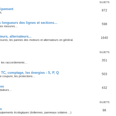
SUJETS
quipement
872
l,
es longueurs des lignes et sections…
598
, les mesures…
urs, alternateurs...
1640
ures, les pannes des moteurs et alternateurs en général.
SUJETS
351
s, les raccordements…
 TC, comptage, les énergies : S, P, Q
503
de coupure, les protections…
ues
432
nduleurs…
SUJETS
es
98
quipements écologiques (éoliennes, panneaux solaires ...)