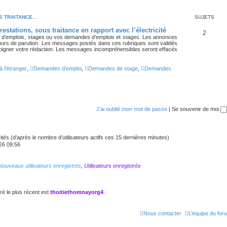
 TRAITANCE...
SUJETS
stations, sous traitance en rapport avec l’électricité
2
s d’emplois, stages ou vos demandes d’emplois et stages. Les annonces
urs de parution. Les messages postés dans ces rubriques sont validés
soigner votre rédaction. Les messages incompréhensibles seront effacés
à l’étranger
,
Demandes d’emploi
,
Demandes de stage
,
Demandes
J’ai oublié mon mot de passe
|
Se souvenir de moi
nvités (d’après le nombre d’utilisateurs actifs ces 15 dernières minutes)
026 09:56
Nouveaux utilisateurs enregistrés
,
Utilisateurs enregistrés
é le plus récent est
thoitiethomnayorg4
.
Nous contacter
L’équipe du for