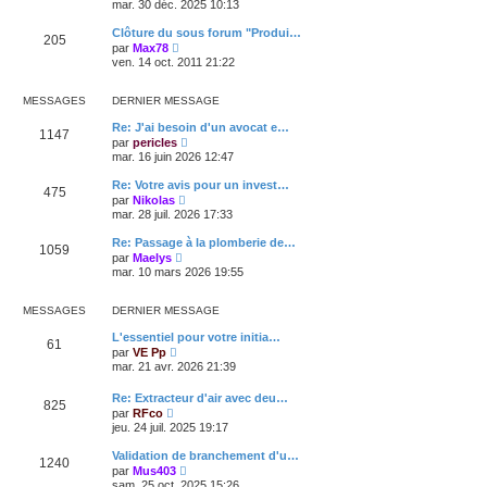
o
mar. 30 déc. 2025 10:13
m
n
i
e
i
r
s
Clôture du sous forum "Produi…
e
205
l
s
V
par
Max78
r
e
a
o
ven. 14 oct. 2011 21:22
m
d
g
i
e
e
e
r
s
r
l
MESSAGES
DERNIER MESSAGE
s
n
e
a
i
d
Re: J'ai besoin d'un avocat e…
g
e
1147
e
V
e
par
pericles
r
r
o
mar. 16 juin 2026 12:47
m
n
i
e
i
r
s
Re: Votre avis pour un invest…
e
475
l
s
V
par
Nikolas
r
e
a
o
mar. 28 juil. 2026 17:33
m
d
g
i
e
e
e
r
s
Re: Passage à la plomberie de…
r
1059
l
s
V
n
par
Maelys
e
a
o
i
mar. 10 mars 2026 19:55
d
g
i
e
e
e
r
r
r
l
m
MESSAGES
DERNIER MESSAGE
n
e
e
i
d
s
L'essentiel pour votre initia…
e
61
e
s
V
par
VE Pp
r
r
a
o
mar. 21 avr. 2026 21:39
m
n
g
i
e
i
e
r
s
Re: Extracteur d'air avec deu…
e
l
825
s
V
r
par
RFco
e
a
o
m
jeu. 24 juil. 2025 19:17
d
g
i
e
e
e
r
s
r
Validation de branchement d'u…
1240
l
s
n
V
par
Mus403
e
a
i
o
sam. 25 oct. 2025 15:26