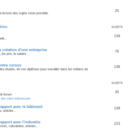
25
 lecture des sujets reste possible.
NÉRAL
SUJETS
139
seils…
 création d'une entreprise
76
les prix, le salaire …
votre cursus
138
 des études, de vos diplômes pour travailler dans les métiers de
SUJETS
35
 le forum.
 des sites intéressant
pport avec le bâtiment
139
articles...
pport avec l'industrie
223
s, calculettes, articles...