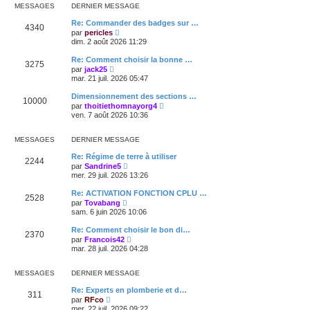
r
l
m
MESSAGES
DERNIER MESSAGE
n
e
e
i
d
s
Re: Commander des badges sur …
e
4340
e
s
V
par
pericles
r
r
a
o
dim. 2 août 2026 11:29
m
n
g
i
e
i
e
r
s
Re: Comment choisir la bonne …
e
3275
l
s
V
par
jack25
r
e
a
o
mar. 21 juil. 2026 05:47
m
d
g
i
e
e
e
r
s
Dimensionnement des sections …
r
10000
l
s
V
n
par
thoitiethomnayorg4
e
a
o
i
ven. 7 août 2026 10:36
d
g
i
e
e
e
r
r
r
l
m
MESSAGES
DERNIER MESSAGE
n
e
e
i
d
s
Re: Régime de terre à utiliser
e
2244
e
s
V
par
Sandrine5
r
r
a
o
mer. 29 juil. 2026 13:26
m
n
g
i
e
i
e
r
s
Re: ACTIVATION FONCTION CPLU …
e
2528
l
s
V
par
Tovabang
r
e
a
o
sam. 6 juin 2026 10:06
m
d
g
i
e
e
e
r
s
Re: Comment choisir le bon di…
r
2370
l
s
V
n
par
Francois42
e
a
o
i
mar. 28 juil. 2026 04:28
d
g
i
e
e
e
r
r
r
l
m
MESSAGES
DERNIER MESSAGE
n
e
e
i
d
s
Re: Experts en plomberie et d…
e
311
e
s
V
par
RFco
r
r
a
o
mer. 22 juil. 2026 09:22
m