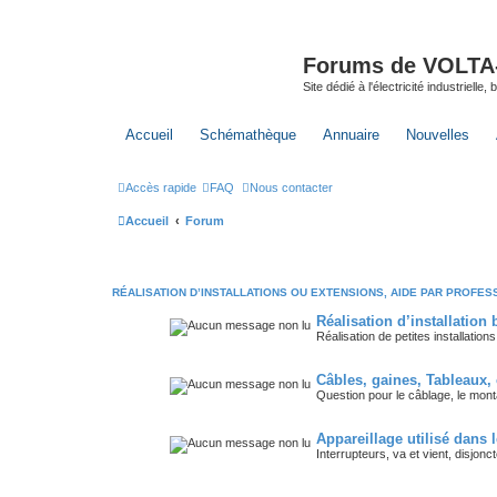
Forums de VOLTA-E
Site dédié à l'électricité industrielle,
Accueil
Schémathèque
Annuaire
Nouvelles
Accès rapide
FAQ
Nous contacter
Accueil
Forum
RÉALISATION D’INSTALLATIONS OU EXTENSIONS, AIDE PAR PROFESS
Réalisation d’installation b
Réalisation de petites installati
Câbles, gaines, Tableaux,
Question pour le câblage, le mo
Appareillage utilisé dans 
Interrupteurs, va et vient, disjonc