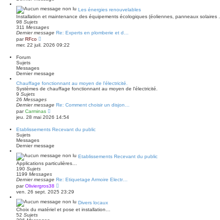
e
s
r
a
Les énergies renouvelables
n
g
Installation et maintenance des équipements écologiques (éoliennes, panneaux solaires ..
i
e
98
Sujets
e
311
Messages
r
Dernier message
Re: Experts en plomberie et d…
m
V
e
par
RFco
o
s
mer. 22 juil. 2026 09:22
i
s
r
a
Forum
l
g
Sujets
e
e
Messages
d
Dernier message
e
r
Chauffage fonctionnant au moyen de l'électricité.
n
Systèmes de chauffage fonctionnant au moyen de l'électricité.
i
9
Sujets
e
26
Messages
r
Dernier message
Re: Comment choisir un disjon…
m
V
par
Carminas
e
o
jeu. 28 mai 2026 14:54
s
i
s
r
Etablissements Recevant du public
a
l
Sujets
g
e
Messages
e
d
Dernier message
e
r
Etablissements Recevant du public
n
Applications particulières…
i
190
Sujets
e
1199
Messages
r
Dernier message
Re: Etiquetage Armoire Electr…
m
V
e
par
Oliviergros38
o
s
ven. 26 sept. 2025 23:29
i
s
r
a
Divers locaux
l
g
Choix du matériel et pose et installation…
e
e
52
Sujets
d