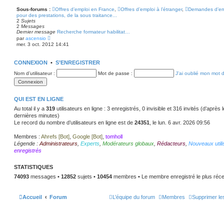
m
e
Sous-forums :
Offres d’emploi en France
,
Offres d’emploi à l’étranger
,
Demandes d’em
s
pour des prestations, de la sous traitance...
s
2
Sujets
a
2
Messages
g
Dernier message
Recherche formateur habilitat…
e
V
par
ascensio
o
mer. 3 oct. 2012 14:41
i
r
l
CONNEXION
•
S’ENREGISTRER
e
d
Nom d’utilisateur :
Mot de passe :
J’ai oublié mon mot 
e
r
n
i
e
QUI EST EN LIGNE
r
Au total il y a
319
m
utilisateurs en ligne : 3 enregistrés, 0 invisible et 316 invités (d’après
e
dernières minutes)
s
Le record du nombre d’utilisateurs en ligne est de
24351
, le lun. 6 avr. 2026 09:56
s
a
g
Membres :
Ahrefs [Bot]
,
Google [Bot]
,
tomholl
e
Légende :
Administrateurs
,
Experts
,
Modérateurs globaux
,
Rédacteurs
,
Nouveaux utili
enregistrés
STATISTIQUES
74093
messages •
12852
sujets •
10454
membres • Le membre enregistré le plus réce
Accueil
Forum
L’équipe du forum
Membres
Supprimer le