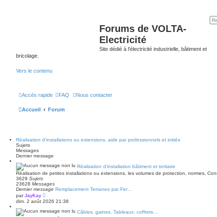
Forums de VOLTA-
Electricité
Site dédié à l'électricité industrielle, bâtiment et
bricolage.
Vers le contenu
Accès rapide
FAQ
Nous contacter
Accueil
Forum
Réalisation d’installations ou extensions, aide par professionnels et initiés
Sujets
Messages
Dernier message
Réalisation d’installation bâtiment et tertiaire
Réalisation de petites installations ou extensions, les volumes de protection, normes, C
3629
Sujets
23628
Messages
Dernier message
Remplacement Terraneo par Fer…
V
par
JayKay
o
dim. 2 août 2026 21:38
i
r
Câbles, gaines, Tableaux, coffrets…
l