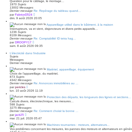
Question pour le câblage, le montage…
e
1970
Sujets
d
13002
Messages
e
Dernier message
Re: Repérage du tableau quand…
r
V
par
FabriceD524
n
o
dim. 9 août 2026 20:05
i
i
e
r
Appareillage utilisé dans le bâtiment, à la maison
r
l
m
Interrupteurs, va et vient, disjoncteurs et divers petits appareils…
e
e
1236
Sujets
d
s
8109
Messages
e
s
Dernier message
Re: Comptabilité ID tetra hag…
r
a
V
par
DROOPY17
n
g
o
sam. 8 août 2026 09:35
i
e
i
e
r
r
L’électricité dans l’industrie
l
m
Sujets
e
e
Messages
d
s
Dernier message
e
s
r
a
Matériel, appareillage, équipement
n
g
Choix de l’appareillage, du matériel,
i
e
873
Sujets
e
4342
Messages
r
Dernier message
Re: Annonces immobilières au …
m
V
e
par
pericles
o
s
lun. 10 août 2026 11:19
i
s
r
a
Protection des départs, les longueurs des lignes et sections…
l
g
Calculs divers, électrotechnique, les mesures…
e
e
598
Sujets
d
3275
Messages
e
Dernier message
Re: Comment choisir la bonne …
r
V
par
jack25
n
o
mar. 21 juil. 2026 05:47
i
i
e
r
Machines tournantes : moteurs, alternateurs...
r
l
m
Vos problèmes concernant les mesures, les pannes des moteurs et alternateurs en généra
e
e