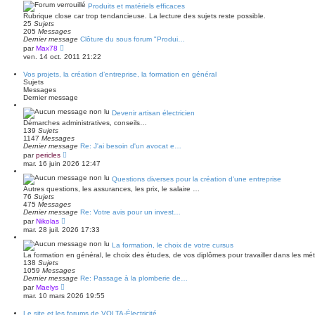
r
a
Produits et matériels efficaces
l
g
Rubrique close car trop tendancieuse. La lecture des sujets reste possible.
e
e
25
Sujets
d
205
Messages
e
Dernier message
Clôture du sous forum "Produi…
r
V
par
Max78
n
o
ven. 14 oct. 2011 21:22
i
i
e
r
r
Vos projets, la création d’entreprise, la formation en général
l
m
Sujets
e
e
Messages
d
s
Dernier message
e
s
r
a
Devenir artisan électricien
n
g
Démarches administratives, conseils…
i
e
139
Sujets
e
1147
Messages
r
Dernier message
Re: J'ai besoin d'un avocat e…
m
V
e
par
pericles
o
s
mar. 16 juin 2026 12:47
i
s
r
a
Questions diverses pour la création d'une entreprise
l
g
Autres questions, les assurances, les prix, le salaire …
e
e
76
Sujets
d
475
Messages
e
Dernier message
Re: Votre avis pour un invest…
r
V
par
Nikolas
n
o
mar. 28 juil. 2026 17:33
i
i
e
r
La formation, le choix de votre cursus
r
l
m
La formation en général, le choix des études, de vos diplômes pour travailler dans les métier
e
e
138
Sujets
d
s
1059
Messages
e
s
Dernier message
Re: Passage à la plomberie de…
r
a
V
par
Maelys
n
g
o
mar. 10 mars 2026 19:55
i
e
i
e
r
r
Le site et les forums de VOLTA-Électricité