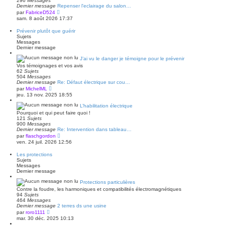
296
Messages
e
Dernier message
Repenser l'eclairage du salon…
r
V
par
FabriceD524
n
o
sam. 8 août 2026 17:37
i
i
e
r
r
Prévenir plutôt que guérir
l
m
Sujets
e
e
Messages
d
s
Dernier message
e
s
r
a
J’ai vu le danger je témoigne pour le prévenir
n
g
Vos témoignages et vos avis
i
e
62
Sujets
e
504
Messages
r
Dernier message
Re: Défaut électrique sur cou…
m
V
e
par
MichelML
o
s
jeu. 13 nov. 2025 18:55
i
s
r
a
L’habilitation électrique
l
g
Pourquoi et qui peut faire quoi !
e
e
121
Sujets
d
900
Messages
e
Dernier message
Re: Intervention dans tableau…
r
V
par
flaschgordon
n
o
ven. 24 juil. 2026 12:56
i
i
e
r
r
Les protections
l
m
Sujets
e
e
Messages
d
s
Dernier message
e
s
r
a
Protections particulières
n
g
Contre la foudre, les harmoniques et compatibilités électromagnétiques
i
e
94
Sujets
e
464
Messages
r
Dernier message
2 terres ds une usine
m
V
e
par
roro1111
o
s
mar. 30 déc. 2025 10:13
i
s