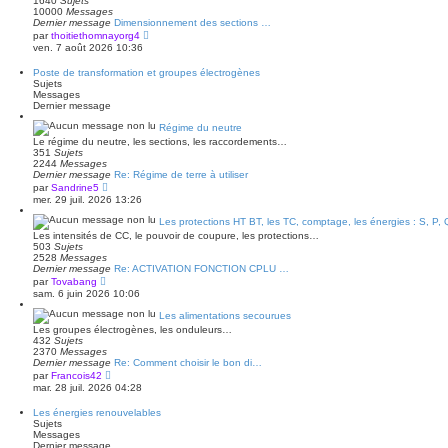
1640
Sujets
d
s
10000
Messages
e
s
Dernier message
Dimensionnement des sections …
r
a
V
par
thoitiethomnayorg4
n
g
o
ven. 7 août 2026 10:36
i
e
i
e
r
r
Poste de transformation et groupes électrogènes
l
m
Sujets
e
e
Messages
d
s
Dernier message
e
s
r
a
Régime du neutre
n
g
Le régime du neutre, les sections, les raccordements…
i
e
351
Sujets
e
2244
Messages
r
Dernier message
Re: Régime de terre à utiliser
m
V
e
par
Sandrine5
o
s
mer. 29 juil. 2026 13:26
i
s
r
a
Les protections HT BT, les TC, comptage, les énergies : S, P, 
l
g
Les intensités de CC, le pouvoir de coupure, les protections…
e
e
503
Sujets
d
2528
Messages
e
Dernier message
Re: ACTIVATION FONCTION CPLU …
r
V
par
Tovabang
n
o
sam. 6 juin 2026 10:06
i
i
e
r
Les alimentations secourues
r
l
m
Les groupes électrogènes, les onduleurs…
e
e
432
Sujets
d
s
2370
Messages
e
s
Dernier message
Re: Comment choisir le bon di…
r
a
V
par
Francois42
n
g
o
mar. 28 juil. 2026 04:28
i
e
i
e
r
r
Les énergies renouvelables
l
m
Sujets
e
e
Messages
d
s
Dernier message