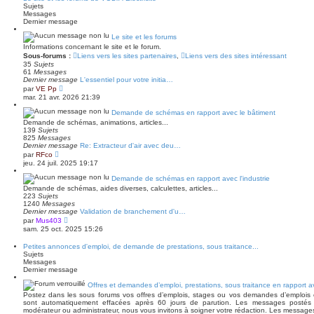
l
m
Sujets
e
e
Messages
d
s
Dernier message
e
s
r
a
Le site et les forums
n
g
Informations concernant le site et le forum.
i
e
e
Sous-forums :
Liens vers les sites partenaires
,
Liens vers des sites intéressant
r
35
Sujets
m
61
Messages
e
Dernier message
L'essentiel pour votre initia…
s
V
par
VE Pp
s
o
mar. 21 avr. 2026 21:39
a
i
g
r
Demande de schémas en rapport avec le bâtiment
e
l
Demande de schémas, animations, articles...
e
139
Sujets
d
825
Messages
e
Dernier message
Re: Extracteur d'air avec deu…
r
V
par
RFco
n
o
jeu. 24 juil. 2025 19:17
i
i
e
r
Demande de schémas en rapport avec l'industrie
r
l
m
Demande de schémas, aides diverses, calculettes, articles...
e
e
223
Sujets
d
s
1240
Messages
e
s
Dernier message
Validation de branchement d'u…
r
a
V
par
Mus403
n
g
o
sam. 25 oct. 2025 15:26
i
e
i
e
r
r
Petites annonces d'emploi, de demande de prestations, sous traitance...
l
m
Sujets
e
e
Messages
d
s
Dernier message
e
s
r
a
Offres et demandes d’emploi, prestations, sous traitance en rapport ave
n
g
Postez dans les sous forums vos offres d’emplois, stages ou vos demandes d’emplois
i
e
sont automatiquement effacées après 60 jours de parution. Les messages postés 
e
modérateur ou administrateur, nous vous invitons à soigner votre rédaction. Les message
r