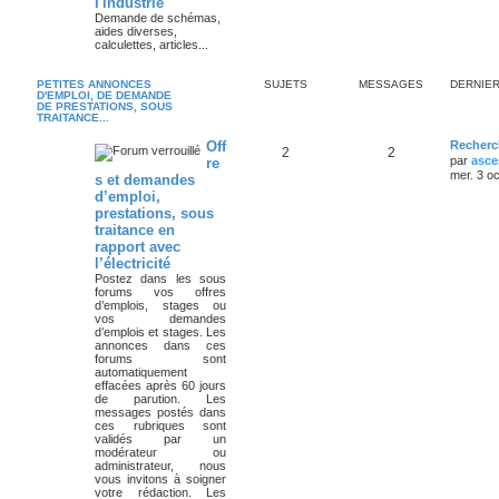
l'industrie
Demande de schémas,
aides diverses,
calculettes, articles...
PETITES ANNONCES
SUJETS
MESSAGES
DERNIE
D'EMPLOI, DE DEMANDE
DE PRESTATIONS, SOUS
TRAITANCE...
Off
Recherc
2
2
par
asce
re
mer. 3 o
s et demandes
d’emploi,
prestations, sous
traitance en
rapport avec
l’électricité
Postez dans les sous
forums vos offres
d’emplois, stages ou
vos demandes
d’emplois et stages. Les
annonces dans ces
forums sont
automatiquement
effacées après 60 jours
de parution. Les
messages postés dans
ces rubriques sont
validés par un
modérateur ou
administrateur, nous
vous invitons à soigner
votre rédaction. Les