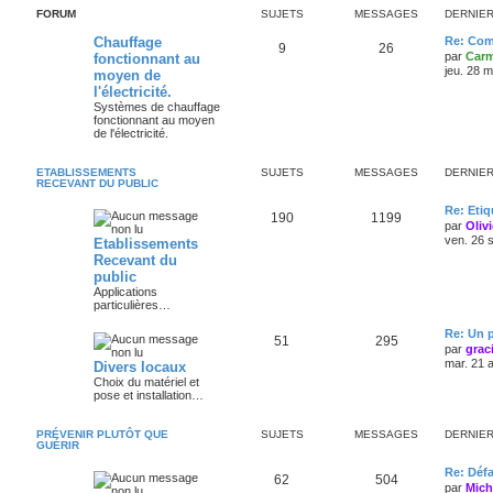
FORUM
SUJETS
MESSAGES
DERNIE
Chauffage
Re: Com
9
26
par
Carm
fonctionnant au
jeu. 28 
moyen de
l'électricité.
Systèmes de chauffage
fonctionnant au moyen
de l'électricité.
ETABLISSEMENTS
SUJETS
MESSAGES
DERNIE
RECEVANT DU PUBLIC
Re: Eti
190
1199
par
Oliv
ven. 26 
Etablissements
Recevant du
public
Applications
particulières…
Re: Un p
51
295
par
grac
mar. 21 
Divers locaux
Choix du matériel et
pose et installation…
PRÉVENIR PLUTÔT QUE
SUJETS
MESSAGES
DERNIE
GUÉRIR
Re: Défa
62
504
par
Mich