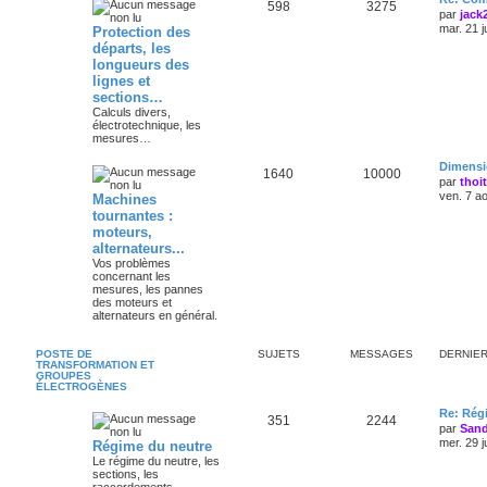
598
3275
par
jack
mar. 21 j
Protection des
départs, les
longueurs des
lignes et
sections…
Calculs divers,
électrotechnique, les
mesures…
Dimensi
1640
10000
par
thoi
ven. 7 a
Machines
tournantes :
moteurs,
alternateurs...
Vos problèmes
concernant les
mesures, les pannes
des moteurs et
alternateurs en général.
POSTE DE
SUJETS
MESSAGES
DERNIE
TRANSFORMATION ET
GROUPES
ÉLECTROGÈNES
Re: Régi
351
2244
par
Sand
mer. 29 j
Régime du neutre
Le régime du neutre, les
sections, les