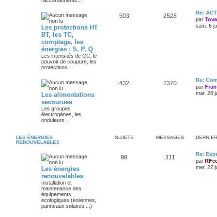
raccordements…
Re: AC
503
2528
par
Tov
sam. 6 j
Les protections HT
BT, les TC,
comptage, les
énergies : S, P, Q
Les intensités de CC, le
pouvoir de coupure, les
protections…
Re: Com
432
2370
par
Fran
mar. 28 j
Les alimentations
secourues
Les groupes
électrogènes, les
onduleurs…
LES ÉNERGIES
SUJETS
MESSAGES
DERNIE
RENOUVELABLES
Re: Exp
98
311
par
RFc
mer. 22 j
Les énergies
renouvelables
Installation et
maintenance des
équipements
écologiques (éoliennes,
panneaux solaires ...)