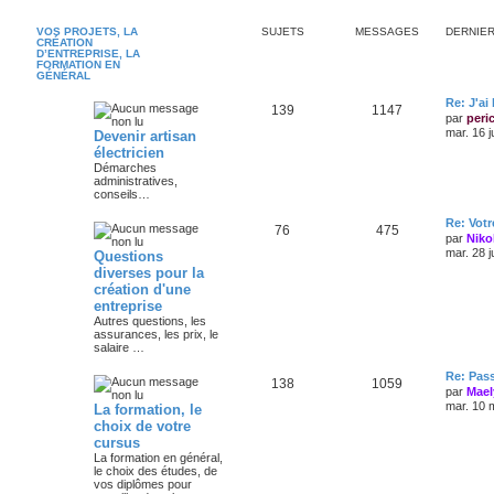
VOS PROJETS, LA
SUJETS
MESSAGES
DERNIE
CRÉATION
D’ENTREPRISE, LA
FORMATION EN
GÉNÉRAL
Re: J'ai
139
1147
par
peri
mar. 16 j
Devenir artisan
électricien
Démarches
administratives,
conseils…
Re: Votr
76
475
par
Niko
mar. 28 j
Questions
diverses pour la
création d'une
entreprise
Autres questions, les
assurances, les prix, le
salaire …
Re: Pas
138
1059
par
Mael
mar. 10 
La formation, le
choix de votre
cursus
La formation en général,
le choix des études, de
vos diplômes pour