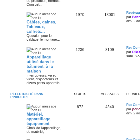
de protection, normes,
Consuel…
Repérag
1970
13001
par
Fabr
dim. 2 a
Câbles, gaines,
Tableaux,
coffrets…
Question pour le
câblage, le montage…
Re: Comp
1236
8109
par
DRO
sam. 8 a
Appareillage
utilisé dans le
bâtiment, à la
maison
Interrupteurs, va et
vient, disjoncteurs et
divers petits appareils…
L’ÉLECTRICITÉ DANS
SUJETS
MESSAGES
DERNIE
L’INDUSTRIE
Re: Com
872
4340
par
peri
dim. 2 a
Matériel,
appareillage,
équipement
Choix de l’appareillage,
du matériel,
Re: Com