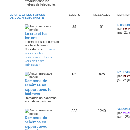
travailler dans les
métiers de l’électricité.
LE SITE ET LES FORUMS
SUJETS
MESSAGES
DERNIE
DE VOLTA-ÉLECTRICITÉ
L'essent
35
61
par
VE P
mar. 21 
Le site et les
forums
Informations concernant
le site et le forum.
Sous-forums :
Liens
vers les sites
partenaires
,
Liens
vers des sites
intéressant
Re: Extr
139
825
par
RFc
jeu. 24 j
Demande de
schémas en
rapport avec le
bâtiment
Demande de schémas,
animations, articles...
Validat
223
1240
par
Mus
sam. 25 
Demande de
schémas en
rapport avec