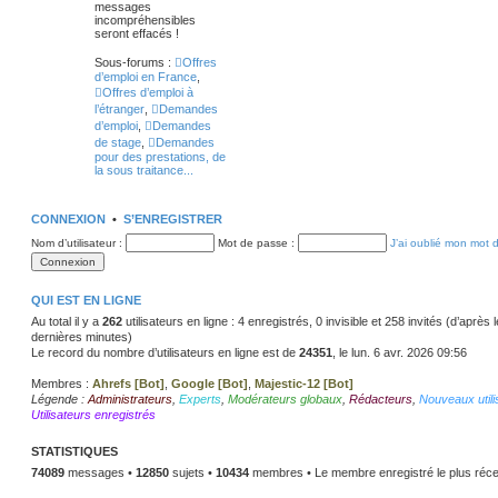
messages
incompréhensibles
seront effacés !
Sous-forums :
Offres
d’emploi en France
,
Offres d’emploi à
l’étranger
,
Demandes
d’emploi
,
Demandes
de stage
,
Demandes
pour des prestations, de
la sous traitance...
CONNEXION
•
S’ENREGISTRER
Nom d’utilisateur :
Mot de passe :
J’ai oublié mon mot 
QUI EST EN LIGNE
Au total il y a
262
utilisateurs en ligne : 4 enregistrés, 0 invisible et 258 invités (d’après
dernières minutes)
Le record du nombre d’utilisateurs en ligne est de
24351
, le lun. 6 avr. 2026 09:56
Membres :
Ahrefs [Bot]
,
Google [Bot]
,
Majestic-12 [Bot]
Légende :
Administrateurs
,
Experts
,
Modérateurs globaux
,
Rédacteurs
,
Nouveaux utili
Utilisateurs enregistrés
STATISTIQUES
74089
messages •
12850
sujets •
10434
membres • Le membre enregistré le plus réce