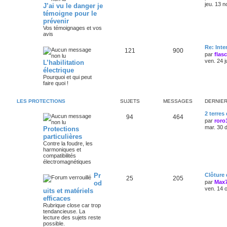
jeu. 13 n
J’ai vu le danger je
témoigne pour le
prévenir
Vos témoignages et vos
avis
Re: Int
121
900
par
flas
ven. 24 j
L’habilitation
électrique
Pourquoi et qui peut
faire quoi !
LES PROTECTIONS
SUJETS
MESSAGES
DERNIE
2 terres
94
464
par
roro
mar. 30 
Protections
particulières
Contre la foudre, les
harmoniques et
compatibilités
électromagnétiques
Pr
Clôture
25
205
par
Max
od
ven. 14 
uits et matériels
efficaces
Rubrique close car trop
tendancieuse. La
lecture des sujets reste
possible.