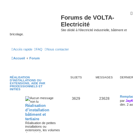
Forums de VOLTA-
Electricité
Site dédié à l'électricité industrielle, bâtiment et
bricolage.
Accès rapide
FAQ
Nous contacter
Accueil
Forum
RÉALISATION
SUJETS
MESSAGES
DERNIE
D’INSTALLATIONS OU
EXTENSIONS, AIDE PAR
PROFESSIONNELS ET
INITIÉS
Remplac
3629
23628
par
Jay
dim. 2 a
Réalisation
d’installation
bâtiment et
tertiaire
Réalisation de petites
installations ou
extensions, les volumes