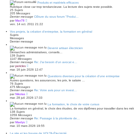
r
a
Produits et matériels efficaces
l
g
Rubrique close car trop tendancieuse. La lecture des sujets reste possible.
e
e
25
Sujets
d
205
Messages
e
Dernier message
Clôture du sous forum "Produi…
r
V
par
Max78
n
o
ven. 14 oct. 2011 21:22
i
i
e
r
r
Vos projets, la création d’entreprise, la formation en général
l
m
Sujets
e
e
Messages
d
s
Dernier message
e
s
r
a
Devenir artisan électricien
n
g
Démarches administratives, conseils…
i
e
139
Sujets
e
1147
Messages
r
Dernier message
Re: J'ai besoin d'un avocat e…
m
V
e
par
pericles
o
s
mar. 16 juin 2026 12:47
i
s
r
a
Questions diverses pour la création d'une entreprise
l
g
Autres questions, les assurances, les prix, le salaire …
e
e
76
Sujets
d
475
Messages
e
Dernier message
Re: Votre avis pour un invest…
r
V
par
Nikolas
n
o
mar. 28 juil. 2026 17:33
i
i
e
r
La formation, le choix de votre cursus
r
l
m
La formation en général, le choix des études, de vos diplômes pour travailler dans les métier
e
e
138
Sujets
d
s
1059
Messages
e
s
Dernier message
Re: Passage à la plomberie de…
r
a
V
par
Maelys
n
g
o
mar. 10 mars 2026 19:55
i
e
i
e
r
r
Le site et les forums de VOLTA-Électricité