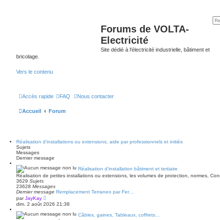
Forums de VOLTA-
Electricité
Site dédié à l'électricité industrielle, bâtiment et
bricolage.
Vers le contenu
Accès rapide
FAQ
Nous contacter
Accueil
Forum
Réalisation d’installations ou extensions, aide par professionnels et initiés
Sujets
Messages
Dernier message
Réalisation d’installation bâtiment et tertiaire
Réalisation de petites installations ou extensions, les volumes de protection, normes, C
3629
Sujets
23628
Messages
Dernier message
Remplacement Terraneo par Fer…
V
par
JayKay
o
dim. 2 août 2026 21:38
i
r
Câbles, gaines, Tableaux, coffrets…
l