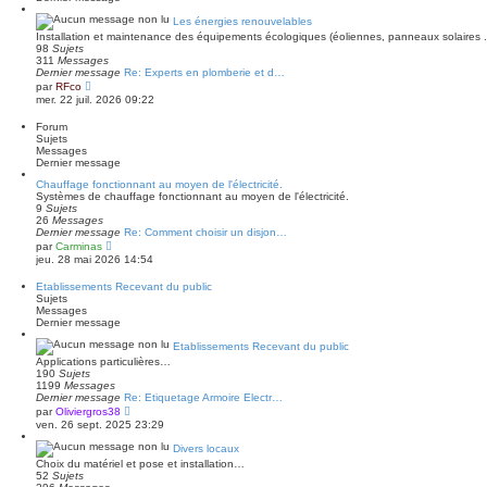
e
s
r
a
Les énergies renouvelables
n
g
Installation et maintenance des équipements écologiques (éoliennes, panneaux solaires ..
i
e
98
Sujets
e
311
Messages
r
Dernier message
Re: Experts en plomberie et d…
m
V
e
par
RFco
o
s
mer. 22 juil. 2026 09:22
i
s
r
a
Forum
l
g
Sujets
e
e
Messages
d
Dernier message
e
r
Chauffage fonctionnant au moyen de l'électricité.
n
Systèmes de chauffage fonctionnant au moyen de l'électricité.
i
9
Sujets
e
26
Messages
r
Dernier message
Re: Comment choisir un disjon…
m
V
par
Carminas
e
o
jeu. 28 mai 2026 14:54
s
i
s
r
Etablissements Recevant du public
a
l
Sujets
g
e
Messages
e
d
Dernier message
e
r
Etablissements Recevant du public
n
Applications particulières…
i
190
Sujets
e
1199
Messages
r
Dernier message
Re: Etiquetage Armoire Electr…
m
V
e
par
Oliviergros38
o
s
ven. 26 sept. 2025 23:29
i
s
r
a
Divers locaux
l
g
Choix du matériel et pose et installation…
e
e
52
Sujets
d