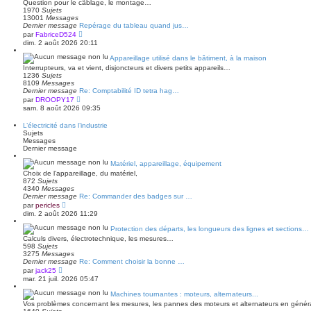
Question pour le câblage, le montage…
e
1970
Sujets
d
13001
Messages
e
Dernier message
Repérage du tableau quand jus…
r
V
par
FabriceD524
n
o
dim. 2 août 2026 20:11
i
i
e
r
Appareillage utilisé dans le bâtiment, à la maison
r
l
m
Interrupteurs, va et vient, disjoncteurs et divers petits appareils…
e
e
1236
Sujets
d
s
8109
Messages
e
s
Dernier message
Re: Comptabilité ID tetra hag…
r
a
V
par
DROOPY17
n
g
o
sam. 8 août 2026 09:35
i
e
i
e
r
r
L’électricité dans l’industrie
l
m
Sujets
e
e
Messages
d
s
Dernier message
e
s
r
a
Matériel, appareillage, équipement
n
g
Choix de l’appareillage, du matériel,
i
e
872
Sujets
e
4340
Messages
r
Dernier message
Re: Commander des badges sur …
m
V
e
par
pericles
o
s
dim. 2 août 2026 11:29
i
s
r
a
Protection des départs, les longueurs des lignes et sections…
l
g
Calculs divers, électrotechnique, les mesures…
e
e
598
Sujets
d
3275
Messages
e
Dernier message
Re: Comment choisir la bonne …
r
V
par
jack25
n
o
mar. 21 juil. 2026 05:47
i
i
e
r
Machines tournantes : moteurs, alternateurs...
r
l
m
Vos problèmes concernant les mesures, les pannes des moteurs et alternateurs en généra
e
e