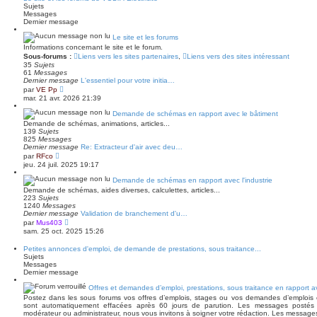
l
m
Sujets
e
e
Messages
d
s
Dernier message
e
s
r
a
Le site et les forums
n
g
Informations concernant le site et le forum.
i
e
e
Sous-forums :
Liens vers les sites partenaires
,
Liens vers des sites intéressant
r
35
Sujets
m
61
Messages
e
Dernier message
L'essentiel pour votre initia…
s
V
par
VE Pp
s
o
mar. 21 avr. 2026 21:39
a
i
g
r
Demande de schémas en rapport avec le bâtiment
e
l
Demande de schémas, animations, articles...
e
139
Sujets
d
825
Messages
e
Dernier message
Re: Extracteur d'air avec deu…
r
V
par
RFco
n
o
jeu. 24 juil. 2025 19:17
i
i
e
r
Demande de schémas en rapport avec l'industrie
r
l
m
Demande de schémas, aides diverses, calculettes, articles...
e
e
223
Sujets
d
s
1240
Messages
e
s
Dernier message
Validation de branchement d'u…
r
a
V
par
Mus403
n
g
o
sam. 25 oct. 2025 15:26
i
e
i
e
r
r
Petites annonces d'emploi, de demande de prestations, sous traitance...
l
m
Sujets
e
e
Messages
d
s
Dernier message
e
s
r
a
Offres et demandes d’emploi, prestations, sous traitance en rapport ave
n
g
Postez dans les sous forums vos offres d’emplois, stages ou vos demandes d’emplois
i
e
sont automatiquement effacées après 60 jours de parution. Les messages postés 
e
modérateur ou administrateur, nous vous invitons à soigner votre rédaction. Les message
r