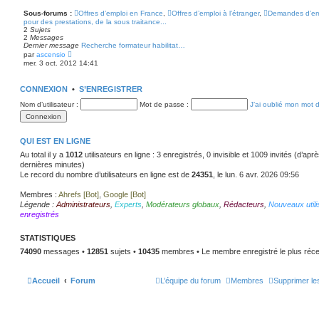
m
e
Sous-forums :
Offres d’emploi en France
,
Offres d’emploi à l’étranger
,
Demandes d’em
s
pour des prestations, de la sous traitance...
s
2
Sujets
a
2
Messages
g
Dernier message
Recherche formateur habilitat…
e
V
par
ascensio
o
mer. 3 oct. 2012 14:41
i
r
l
CONNEXION
•
S’ENREGISTRER
e
d
Nom d’utilisateur :
Mot de passe :
J’ai oublié mon mot 
e
r
n
i
e
QUI EST EN LIGNE
r
Au total il y a
1012
m
utilisateurs en ligne : 3 enregistrés, 0 invisible et 1009 invités (d’apr
e
dernières minutes)
s
Le record du nombre d’utilisateurs en ligne est de
24351
, le lun. 6 avr. 2026 09:56
s
a
g
Membres :
Ahrefs [Bot]
,
Google [Bot]
e
Légende :
Administrateurs
,
Experts
,
Modérateurs globaux
,
Rédacteurs
,
Nouveaux utili
enregistrés
STATISTIQUES
74090
messages •
12851
sujets •
10435
membres • Le membre enregistré le plus réce
Accueil
Forum
L’équipe du forum
Membres
Supprimer le