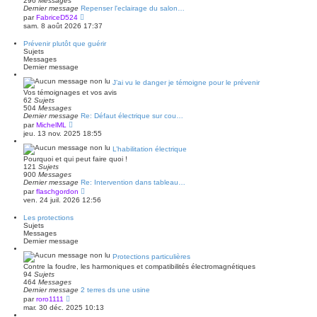
296
Messages
e
Dernier message
Repenser l'eclairage du salon…
r
V
par
FabriceD524
n
o
sam. 8 août 2026 17:37
i
i
e
r
r
Prévenir plutôt que guérir
l
m
Sujets
e
e
Messages
d
s
Dernier message
e
s
r
a
J’ai vu le danger je témoigne pour le prévenir
n
g
Vos témoignages et vos avis
i
e
62
Sujets
e
504
Messages
r
Dernier message
Re: Défaut électrique sur cou…
m
V
e
par
MichelML
o
s
jeu. 13 nov. 2025 18:55
i
s
r
a
L’habilitation électrique
l
g
Pourquoi et qui peut faire quoi !
e
e
121
Sujets
d
900
Messages
e
Dernier message
Re: Intervention dans tableau…
r
V
par
flaschgordon
n
o
ven. 24 juil. 2026 12:56
i
i
e
r
r
Les protections
l
m
Sujets
e
e
Messages
d
s
Dernier message
e
s
r
a
Protections particulières
n
g
Contre la foudre, les harmoniques et compatibilités électromagnétiques
i
e
94
Sujets
e
464
Messages
r
Dernier message
2 terres ds une usine
m
V
e
par
roro1111
o
s
mar. 30 déc. 2025 10:13
i
s