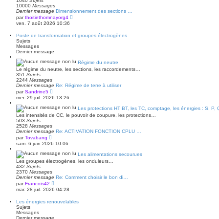
1640
Sujets
d
s
10000
Messages
e
s
Dernier message
Dimensionnement des sections …
r
a
V
par
thoitiethomnayorg4
n
g
o
ven. 7 août 2026 10:36
i
e
i
e
r
r
Poste de transformation et groupes électrogènes
l
m
Sujets
e
e
Messages
d
s
Dernier message
e
s
r
a
Régime du neutre
n
g
Le régime du neutre, les sections, les raccordements…
i
e
351
Sujets
e
2244
Messages
r
Dernier message
Re: Régime de terre à utiliser
m
V
e
par
Sandrine5
o
s
mer. 29 juil. 2026 13:26
i
s
r
a
Les protections HT BT, les TC, comptage, les énergies : S, P, 
l
g
Les intensités de CC, le pouvoir de coupure, les protections…
e
e
503
Sujets
d
2528
Messages
e
Dernier message
Re: ACTIVATION FONCTION CPLU …
r
V
par
Tovabang
n
o
sam. 6 juin 2026 10:06
i
i
e
r
Les alimentations secourues
r
l
m
Les groupes électrogènes, les onduleurs…
e
e
432
Sujets
d
s
2370
Messages
e
s
Dernier message
Re: Comment choisir le bon di…
r
a
V
par
Francois42
n
g
o
mar. 28 juil. 2026 04:28
i
e
i
e
r
r
Les énergies renouvelables
l
m
Sujets
e
e
Messages
d
s
Dernier message