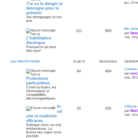
jeu. 13 n
J’ai vu le danger je
témoigne pour le
prévenir
Vos témoignages et vos
avis
Re: Int
121
900
par
flas
ven. 24 j
L’habilitation
électrique
Pourquoi et qui peut
faire quoi !
LES PROTECTIONS
SUJETS
MESSAGES
DERNIE
2 terres
94
464
par
roro
mar. 30 
Protections
particulières
Contre la foudre, les
harmoniques et
compatibilités
électromagnétiques
Pr
Clôture
25
205
par
Max
od
ven. 14 
uits et matériels
efficaces
Rubrique close car trop
tendancieuse. La
lecture des sujets reste
possible.