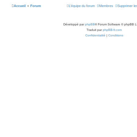
Accueil
Forum
L’équipe du forum
Membres
Supprimer le
Développé par
phpBB
® Forum Software © phpBB L
Traduit par
phpBB-fr.com
Confidentialité
|
Conditions