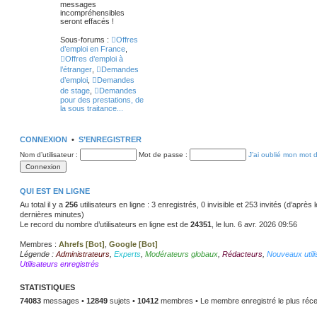
messages
incompréhensibles
seront effacés !
Sous-forums :
Offres
d’emploi en France
,
Offres d’emploi à
l’étranger
,
Demandes
d’emploi
,
Demandes
de stage
,
Demandes
pour des prestations, de
la sous traitance...
CONNEXION
•
S’ENREGISTRER
Nom d’utilisateur :
Mot de passe :
J’ai oublié mon mot 
QUI EST EN LIGNE
Au total il y a
256
utilisateurs en ligne : 3 enregistrés, 0 invisible et 253 invités (d’après
dernières minutes)
Le record du nombre d’utilisateurs en ligne est de
24351
, le lun. 6 avr. 2026 09:56
Membres :
Ahrefs [Bot]
,
Google [Bot]
Légende :
Administrateurs
,
Experts
,
Modérateurs globaux
,
Rédacteurs
,
Nouveaux utili
Utilisateurs enregistrés
STATISTIQUES
74083
messages •
12849
sujets •
10412
membres • Le membre enregistré le plus réce