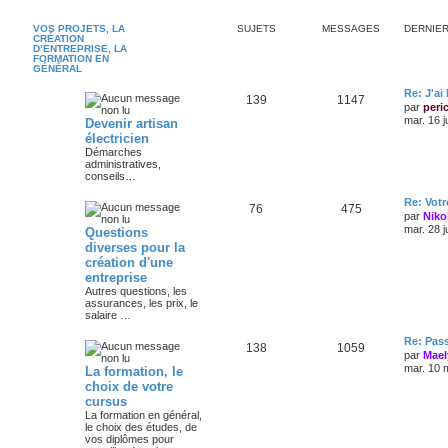
VOS PROJETS, LA
SUJETS
MESSAGES
DERNIE
CRÉATION
D’ENTREPRISE, LA
FORMATION EN
GÉNÉRAL
Re: J'ai
139
1147
par
peri
mar. 16 j
Devenir artisan
électricien
Démarches
administratives,
conseils…
Re: Votr
76
475
par
Niko
mar. 28 j
Questions
diverses pour la
création d'une
entreprise
Autres questions, les
assurances, les prix, le
salaire …
Re: Pas
138
1059
par
Mael
mar. 10 
La formation, le
choix de votre
cursus
La formation en général,
le choix des études, de
vos diplômes pour