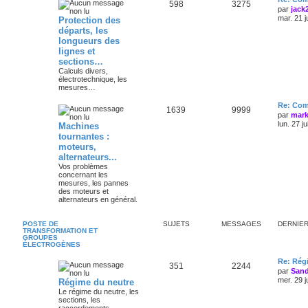
598
3275
par
jack
mar. 21 j
Protection des
départs, les
longueurs des
lignes et
sections…
Calculs divers,
électrotechnique, les
mesures…
Re: Com
1639
9999
par
mark
lun. 27 j
Machines
tournantes :
moteurs,
alternateurs...
Vos problèmes
concernant les
mesures, les pannes
des moteurs et
alternateurs en général.
POSTE DE
SUJETS
MESSAGES
DERNIE
TRANSFORMATION ET
GROUPES
ÉLECTROGÈNES
Re: Régi
351
2244
par
Sand
mer. 29 j
Régime du neutre
Le régime du neutre, les
sections, les