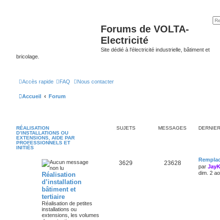
Forums de VOLTA-
Electricité
Site dédié à l'électricité industrielle, bâtiment et
bricolage.
Accès rapide
FAQ
Nous contacter
Accueil
Forum
RÉALISATION
SUJETS
MESSAGES
DERNIE
D’INSTALLATIONS OU
EXTENSIONS, AIDE PAR
PROFESSIONNELS ET
INITIÉS
Remplac
3629
23628
par
Jay
dim. 2 a
Réalisation
d’installation
bâtiment et
tertiaire
Réalisation de petites
installations ou
extensions, les volumes