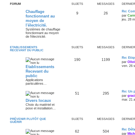
FORUM
SUJETS
MESSAGES
DERNIE
Chauffage
Re: Com
9
26
par
Carm
fonctionnant au
jeu. 28 
moyen de
l'électricité.
Systèmes de chauffage
fonctionnant au moyen
de l'électricité.
ETABLISSEMENTS
SUJETS
MESSAGES
DERNIE
RECEVANT DU PUBLIC
Re: Eti
190
1199
par
Oliv
ven. 26 
Etablissements
Recevant du
public
Applications
particulières…
Re: Un p
51
295
par
grac
mar. 21 
Divers locaux
Choix du matériel et
pose et installation…
PRÉVENIR PLUTÔT QUE
SUJETS
MESSAGES
DERNIE
GUÉRIR
Re: Défa
62
504
par
Mich