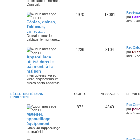
de protection, normes,
Consuel…
Repérag
1970
13001
par
Fabr
dim. 2 a
Câbles, gaines,
Tableaux,
coffrets…
Question pour le
câblage, le montage…
Re: Calc
1236
8104
par
RFc
mer. 5 a
Appareillage
utilisé dans le
bâtiment, à la
maison
Interrupteurs, va et
vient, disjoncteurs et
divers petits appareils…
L’ÉLECTRICITÉ DANS
SUJETS
MESSAGES
DERNIE
L’INDUSTRIE
Re: Com
872
4340
par
peri
dim. 2 a
Matériel,
appareillage,
équipement
Choix de l’appareillage,
du matériel,
Re: Com