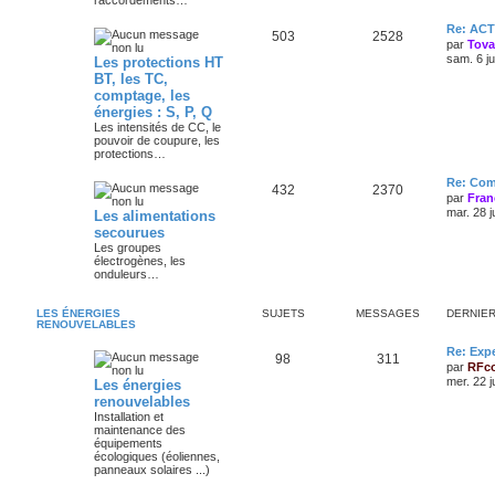
raccordements…
Re: AC
503
2528
par
Tov
sam. 6 j
Les protections HT
BT, les TC,
comptage, les
énergies : S, P, Q
Les intensités de CC, le
pouvoir de coupure, les
protections…
Re: Com
432
2370
par
Fran
mar. 28 j
Les alimentations
secourues
Les groupes
électrogènes, les
onduleurs…
LES ÉNERGIES
SUJETS
MESSAGES
DERNIE
RENOUVELABLES
Re: Exp
98
311
par
RFc
mer. 22 j
Les énergies
renouvelables
Installation et
maintenance des
équipements
écologiques (éoliennes,
panneaux solaires ...)