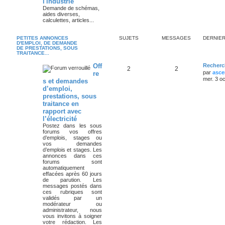
l'industrie
Demande de schémas,
aides diverses,
calculettes, articles...
PETITES ANNONCES
SUJETS
MESSAGES
DERNIE
D'EMPLOI, DE DEMANDE
DE PRESTATIONS, SOUS
TRAITANCE...
Off
Recherc
2
2
par
asce
re
mer. 3 o
s et demandes
d’emploi,
prestations, sous
traitance en
rapport avec
l’électricité
Postez dans les sous
forums vos offres
d’emplois, stages ou
vos demandes
d’emplois et stages. Les
annonces dans ces
forums sont
automatiquement
effacées après 60 jours
de parution. Les
messages postés dans
ces rubriques sont
validés par un
modérateur ou
administrateur, nous
vous invitons à soigner
votre rédaction. Les