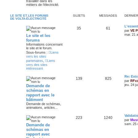
travailler dans les
métiers de l’électricité.
LE SITE ET LES FORUMS
SUJETS
MESSAGES
DERNIE
DE VOLTA-ÉLECTRICITÉ
L'essent
35
61
par
VE P
mar. 21 
Le site et les
forums
Informations concernant
le site et le forum.
Sous-forums :
Liens
vers les sites
partenaires
,
Liens
vers des sites
intéressant
Re: Extr
139
825
par
RFc
jeu. 24 j
Demande de
schémas en
rapport avec le
bâtiment
Demande de schémas,
animations, articles...
Validat
223
1240
par
Mus
sam. 25 
Demande de
schémas en
rapport avec