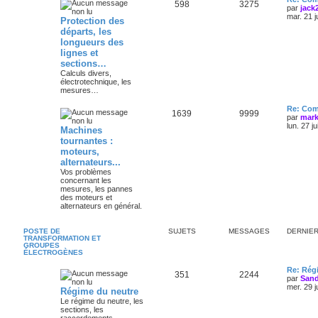
598
3275
par
jack
mar. 21 j
Protection des
départs, les
longueurs des
lignes et
sections…
Calculs divers,
électrotechnique, les
mesures…
Re: Com
1639
9999
par
mark
lun. 27 j
Machines
tournantes :
moteurs,
alternateurs...
Vos problèmes
concernant les
mesures, les pannes
des moteurs et
alternateurs en général.
POSTE DE
SUJETS
MESSAGES
DERNIE
TRANSFORMATION ET
GROUPES
ÉLECTROGÈNES
Re: Régi
351
2244
par
Sand
mer. 29 j
Régime du neutre
Le régime du neutre, les
sections, les