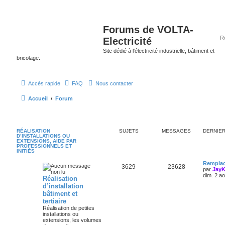
Forums de VOLTA-
Electricité
Site dédié à l'électricité industrielle, bâtiment et
bricolage.
Accès rapide
FAQ
Nous contacter
Accueil
Forum
RÉALISATION
SUJETS
MESSAGES
DERNIE
D’INSTALLATIONS OU
EXTENSIONS, AIDE PAR
PROFESSIONNELS ET
INITIÉS
Remplac
3629
23628
par
Jay
dim. 2 a
Réalisation
d’installation
bâtiment et
tertiaire
Réalisation de petites
installations ou
extensions, les volumes