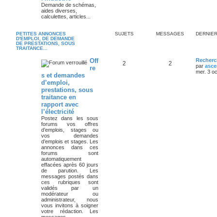
Demande de schémas,
aides diverses,
calculettes, articles...
PETITES ANNONCES
SUJETS
MESSAGES
DERNIE
D'EMPLOI, DE DEMANDE
DE PRESTATIONS, SOUS
TRAITANCE...
Off
Recherc
2
2
par
asce
re
mer. 3 o
s et demandes
d’emploi,
prestations, sous
traitance en
rapport avec
l’électricité
Postez dans les sous
forums vos offres
d’emplois, stages ou
vos demandes
d’emplois et stages. Les
annonces dans ces
forums sont
automatiquement
effacées après 60 jours
de parution. Les
messages postés dans
ces rubriques sont
validés par un
modérateur ou
administrateur, nous
vous invitons à soigner
votre rédaction. Les