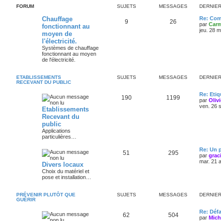
FORUM
SUJETS
MESSAGES
DERNIE
Chauffage
Re: Com
9
26
par
Carm
fonctionnant au
jeu. 28 
moyen de
l'électricité.
Systèmes de chauffage
fonctionnant au moyen
de l'électricité.
ETABLISSEMENTS
SUJETS
MESSAGES
DERNIE
RECEVANT DU PUBLIC
Re: Eti
190
1199
par
Oliv
ven. 26 
Etablissements
Recevant du
public
Applications
particulières…
Re: Un p
51
295
par
grac
mar. 21 
Divers locaux
Choix du matériel et
pose et installation…
PRÉVENIR PLUTÔT QUE
SUJETS
MESSAGES
DERNIE
GUÉRIR
Re: Défa
62
504
par
Mich