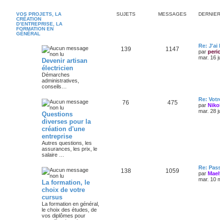
VOS PROJETS, LA
SUJETS
MESSAGES
DERNIE
CRÉATION
D’ENTREPRISE, LA
FORMATION EN
GÉNÉRAL
Re: J'ai
139
1147
par
peri
mar. 16 j
Devenir artisan
électricien
Démarches
administratives,
conseils…
Re: Votr
76
475
par
Niko
mar. 28 j
Questions
diverses pour la
création d'une
entreprise
Autres questions, les
assurances, les prix, le
salaire …
Re: Pas
138
1059
par
Mael
mar. 10 
La formation, le
choix de votre
cursus
La formation en général,
le choix des études, de
vos diplômes pour