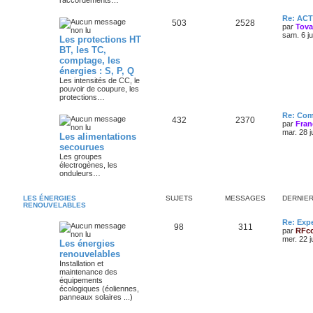
raccordements…
Re: AC
503
2528
par
Tov
sam. 6 j
Les protections HT
BT, les TC,
comptage, les
énergies : S, P, Q
Les intensités de CC, le
pouvoir de coupure, les
protections…
Re: Com
432
2370
par
Fran
mar. 28 j
Les alimentations
secourues
Les groupes
électrogènes, les
onduleurs…
LES ÉNERGIES
SUJETS
MESSAGES
DERNIE
RENOUVELABLES
Re: Exp
98
311
par
RFc
mer. 22 j
Les énergies
renouvelables
Installation et
maintenance des
équipements
écologiques (éoliennes,
panneaux solaires ...)