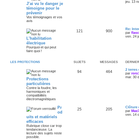
jeu. 13 n
J’ai vu le danger je
témoigne pour le
prévenir
Vos témoignages et vos
avis
Re: Int
121
900
par
flas
ven. 24 j
L’habilitation
électrique
Pourquoi et qui peut
faire quoi !
LES PROTECTIONS
SUJETS
MESSAGES
DERNIE
2 terres
94
464
par
roro
mar. 30 
Protections
particulières
Contre la foudre, les
harmoniques et
compatibilités
électromagnétiques
Pr
Clôture
25
205
par
Max
od
ven. 14 
uits et matériels
efficaces
Rubrique close car trop
tendancieuse. La
lecture des sujets reste
possible.