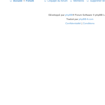
Accueil
Forum
L’équipe du forum
Membres
Supprimer le
Développé par
phpBB
® Forum Software © phpBB L
Traduit par
phpBB-fr.com
Confidentialité
|
Conditions