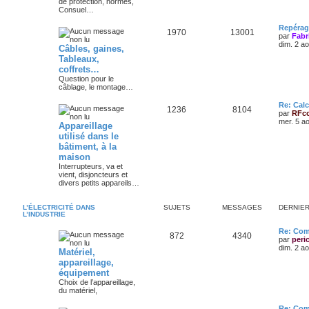
de protection, normes,
Consuel…
Repérag
1970
13001
par
Fabr
dim. 2 a
Câbles, gaines,
Tableaux,
coffrets…
Question pour le
câblage, le montage…
Re: Calc
1236
8104
par
RFc
mer. 5 a
Appareillage
utilisé dans le
bâtiment, à la
maison
Interrupteurs, va et
vient, disjoncteurs et
divers petits appareils…
L’ÉLECTRICITÉ DANS
SUJETS
MESSAGES
DERNIE
L’INDUSTRIE
Re: Com
872
4340
par
peri
dim. 2 a
Matériel,
appareillage,
équipement
Choix de l’appareillage,
du matériel,
Re: Com