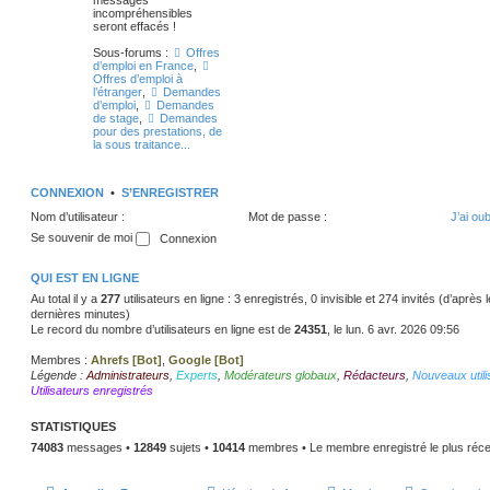
messages
incompréhensibles
seront effacés !
Sous-forums :
Offres
d’emploi en France
,
Offres d’emploi à
l’étranger
,
Demandes
d’emploi
,
Demandes
de stage
,
Demandes
pour des prestations, de
la sous traitance...
CONNEXION
•
S’ENREGISTRER
Nom d’utilisateur :
Mot de passe :
J’ai ou
Se souvenir de moi
QUI EST EN LIGNE
Au total il y a
277
utilisateurs en ligne : 3 enregistrés, 0 invisible et 274 invités (d’après
dernières minutes)
Le record du nombre d’utilisateurs en ligne est de
24351
, le lun. 6 avr. 2026 09:56
Membres :
Ahrefs [Bot]
,
Google [Bot]
Légende :
Administrateurs
,
Experts
,
Modérateurs globaux
,
Rédacteurs
,
Nouveaux utili
Utilisateurs enregistrés
STATISTIQUES
74083
messages •
12849
sujets •
10414
membres • Le membre enregistré le plus réce