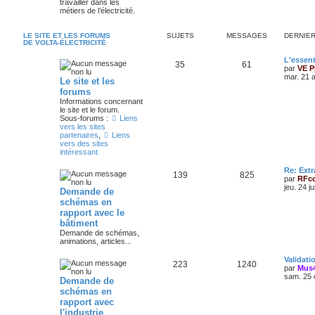
travailler dans les
métiers de l’électricité.
LE SITE ET LES FORUMS
SUJETS
MESSAGES
DERNIE
DE VOLTA-ÉLECTRICITÉ
L'essent
35
61
par
VE P
mar. 21 
Le site et les
forums
Informations concernant
le site et le forum.
Sous-forums :
Liens
vers les sites
partenaires
,
Liens
vers des sites
intéressant
Re: Extr
139
825
par
RFc
jeu. 24 j
Demande de
schémas en
rapport avec le
bâtiment
Demande de schémas,
animations, articles...
Validat
223
1240
par
Mus
sam. 25 
Demande de
schémas en
rapport avec
l'industrie