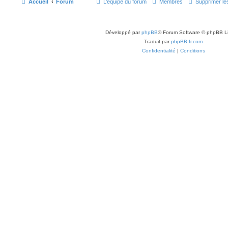
Accueil
Forum
L’équipe du forum
Membres
Supprimer le
Développé par
phpBB
® Forum Software © phpBB L
Traduit par
phpBB-fr.com
Confidentialité
|
Conditions