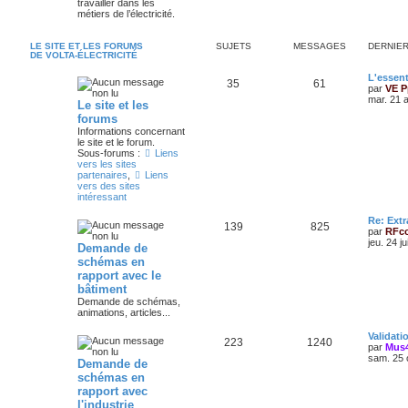
travailler dans les
métiers de l’électricité.
LE SITE ET LES FORUMS
SUJETS
MESSAGES
DERNIE
DE VOLTA-ÉLECTRICITÉ
L'essent
35
61
par
VE P
mar. 21 
Le site et les
forums
Informations concernant
le site et le forum.
Sous-forums :
Liens
vers les sites
partenaires
,
Liens
vers des sites
intéressant
Re: Extr
139
825
par
RFc
jeu. 24 j
Demande de
schémas en
rapport avec le
bâtiment
Demande de schémas,
animations, articles...
Validat
223
1240
par
Mus
sam. 25 
Demande de
schémas en
rapport avec
l'industrie