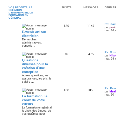
VOS PROJETS, LA
SUJETS
MESSAGES
DERNIE
CRÉATION
D’ENTREPRISE, LA
FORMATION EN
GÉNÉRAL
Re: J'ai
139
1147
par
peri
mar. 16 j
Devenir artisan
électricien
Démarches
administratives,
conseils…
Re: Votr
76
475
par
Niko
mar. 28 j
Questions
diverses pour la
création d'une
entreprise
Autres questions, les
assurances, les prix, le
salaire …
Re: Pas
138
1059
par
Mael
mar. 10 
La formation, le
choix de votre
cursus
La formation en général,
le choix des études, de
vos diplômes pour