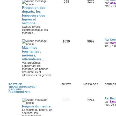
598
3275
par
jack
mar. 21 j
Protection des
départs, les
longueurs des
lignes et
sections…
Calculs divers,
électrotechnique, les
mesures…
Re: Com
1639
9999
par
mark
lun. 27 j
Machines
tournantes :
moteurs,
alternateurs...
Vos problèmes
concernant les
mesures, les pannes
des moteurs et
alternateurs en général.
POSTE DE
SUJETS
MESSAGES
DERNIE
TRANSFORMATION ET
GROUPES
ÉLECTROGÈNES
Re: Régi
351
2244
par
Sand
mer. 29 j
Régime du neutre
Le régime du neutre, les
sections, les