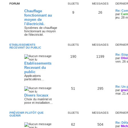
FORUM
SUJETS
MESSAGES
DERNIE
Chauffage
Re: Com
9
26
par
Carm
fonctionnant au
jeu. 28 
moyen de
l'électricité.
Systèmes de chauffage
fonctionnant au moyen
de l'électricité.
ETABLISSEMENTS
SUJETS
MESSAGES
DERNIE
RECEVANT DU PUBLIC
Re: Eti
190
1199
par
Oliv
ven. 26 
Etablissements
Recevant du
public
Applications
particulières…
Re: Un p
51
295
par
grac
mar. 21 
Divers locaux
Choix du matériel et
pose et installation…
PRÉVENIR PLUTÔT QUE
SUJETS
MESSAGES
DERNIE
GUÉRIR
Re: Défa
62
504
par
Mich