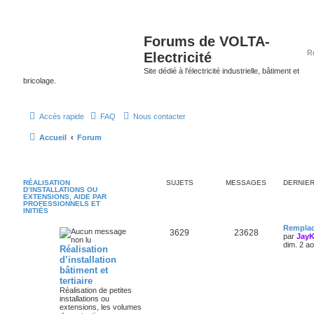
Forums de VOLTA-
Electricité
Site dédié à l'électricité industrielle, bâtiment et
bricolage.
Accès rapide
FAQ
Nous contacter
Accueil
Forum
RÉALISATION
SUJETS
MESSAGES
DERNIE
D’INSTALLATIONS OU
EXTENSIONS, AIDE PAR
PROFESSIONNELS ET
INITIÉS
Remplac
3629
23628
par
Jay
dim. 2 a
Réalisation
d’installation
bâtiment et
tertiaire
Réalisation de petites
installations ou
extensions, les volumes