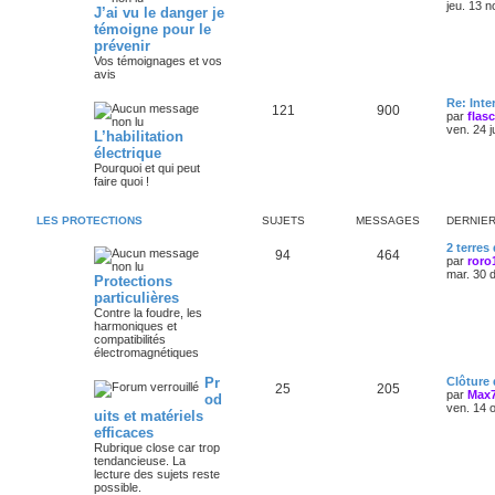
jeu. 13 n
J’ai vu le danger je
témoigne pour le
prévenir
Vos témoignages et vos
avis
Re: Int
121
900
par
flas
ven. 24 j
L’habilitation
électrique
Pourquoi et qui peut
faire quoi !
LES PROTECTIONS
SUJETS
MESSAGES
DERNIE
2 terres
94
464
par
roro
mar. 30 
Protections
particulières
Contre la foudre, les
harmoniques et
compatibilités
électromagnétiques
Pr
Clôture
25
205
par
Max
od
ven. 14 
uits et matériels
efficaces
Rubrique close car trop
tendancieuse. La
lecture des sujets reste
possible.