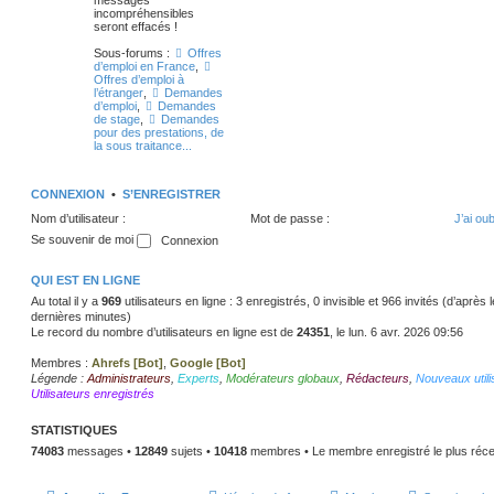
messages
incompréhensibles
seront effacés !
Sous-forums :
Offres
d’emploi en France
,
Offres d’emploi à
l’étranger
,
Demandes
d’emploi
,
Demandes
de stage
,
Demandes
pour des prestations, de
la sous traitance...
CONNEXION
•
S’ENREGISTRER
Nom d’utilisateur :
Mot de passe :
J’ai ou
Se souvenir de moi
QUI EST EN LIGNE
Au total il y a
969
utilisateurs en ligne : 3 enregistrés, 0 invisible et 966 invités (d’après
dernières minutes)
Le record du nombre d’utilisateurs en ligne est de
24351
, le lun. 6 avr. 2026 09:56
Membres :
Ahrefs [Bot]
,
Google [Bot]
Légende :
Administrateurs
,
Experts
,
Modérateurs globaux
,
Rédacteurs
,
Nouveaux utili
Utilisateurs enregistrés
STATISTIQUES
74083
messages •
12849
sujets •
10418
membres • Le membre enregistré le plus réce