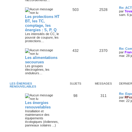
raccordements…
Re: AC
503
2528
par
Tov
sam. 6 j
Les protections HT
BT, les TC,
comptage, les
énergies : S, P, Q
Les intensités de CC, le
pouvoir de coupure, les
protections…
Re: Com
432
2370
par
Fran
mar. 28 j
Les alimentations
secourues
Les groupes
électrogènes, les
onduleurs…
LES ÉNERGIES
SUJETS
MESSAGES
DERNIE
RENOUVELABLES
Re: Exp
98
311
par
RFc
mer. 22 j
Les énergies
renouvelables
Installation et
maintenance des
équipements
écologiques (éoliennes,
panneaux solaires ...)