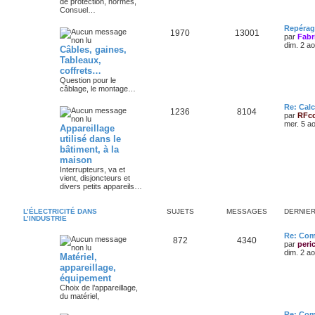
de protection, normes,
Consuel…
Repérag
1970
13001
par
Fabr
dim. 2 a
Câbles, gaines,
Tableaux,
coffrets…
Question pour le
câblage, le montage…
Re: Calc
1236
8104
par
RFc
mer. 5 a
Appareillage
utilisé dans le
bâtiment, à la
maison
Interrupteurs, va et
vient, disjoncteurs et
divers petits appareils…
L’ÉLECTRICITÉ DANS
SUJETS
MESSAGES
DERNIE
L’INDUSTRIE
Re: Com
872
4340
par
peri
dim. 2 a
Matériel,
appareillage,
équipement
Choix de l’appareillage,
du matériel,
Re: Com