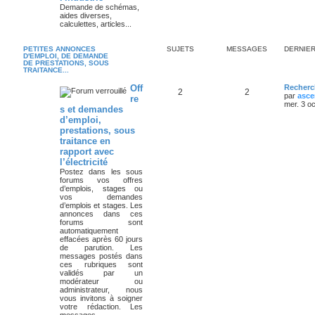
Demande de schémas,
aides diverses,
calculettes, articles...
PETITES ANNONCES
SUJETS
MESSAGES
DERNIE
D'EMPLOI, DE DEMANDE
DE PRESTATIONS, SOUS
TRAITANCE...
Off
Recherc
2
2
par
asce
re
mer. 3 o
s et demandes
d’emploi,
prestations, sous
traitance en
rapport avec
l’électricité
Postez dans les sous
forums vos offres
d’emplois, stages ou
vos demandes
d’emplois et stages. Les
annonces dans ces
forums sont
automatiquement
effacées après 60 jours
de parution. Les
messages postés dans
ces rubriques sont
validés par un
modérateur ou
administrateur, nous
vous invitons à soigner
votre rédaction. Les