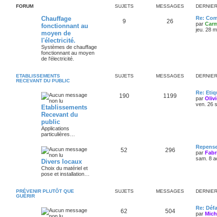
FORUM
SUJETS
MESSAGES
DERNIE
Chauffage
Re: Com
9
26
par
Carm
fonctionnant au
jeu. 28 
moyen de
l'électricité.
Systèmes de chauffage
fonctionnant au moyen
de l'électricité.
ETABLISSEMENTS
SUJETS
MESSAGES
DERNIE
RECEVANT DU PUBLIC
Re: Eti
190
1199
par
Oliv
ven. 26 
Etablissements
Recevant du
public
Applications
particulières…
Repense
52
296
par
Fabr
sam. 8 a
Divers locaux
Choix du matériel et
pose et installation…
PRÉVENIR PLUTÔT QUE
SUJETS
MESSAGES
DERNIE
GUÉRIR
Re: Défa
62
504
par
Mich