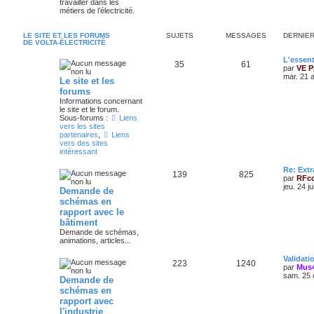
travailler dans les
métiers de l’électricité.
LE SITE ET LES FORUMS
SUJETS
MESSAGES
DERNIE
DE VOLTA-ÉLECTRICITÉ
L'essent
35
61
par
VE P
mar. 21 
Le site et les
forums
Informations concernant
le site et le forum.
Sous-forums :
Liens
vers les sites
partenaires
,
Liens
vers des sites
intéressant
Re: Extr
139
825
par
RFc
jeu. 24 j
Demande de
schémas en
rapport avec le
bâtiment
Demande de schémas,
animations, articles...
Validat
223
1240
par
Mus
sam. 25 
Demande de
schémas en
rapport avec
l'industrie