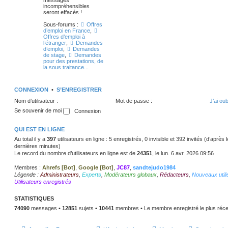
messages
incompréhensibles
seront effacés !
Sous-forums :
Offres
d’emploi en France
,
Offres d’emploi à
l’étranger
,
Demandes
d’emploi
,
Demandes
de stage
,
Demandes
pour des prestations, de
la sous traitance...
CONNEXION
•
S’ENREGISTRER
Nom d’utilisateur :
Mot de passe :
J’ai ou
Se souvenir de moi
QUI EST EN LIGNE
Au total il y a
397
utilisateurs en ligne : 5 enregistrés, 0 invisible et 392 invités (d’après
dernières minutes)
Le record du nombre d’utilisateurs en ligne est de
24351
, le lun. 6 avr. 2026 09:56
Membres :
Ahrefs [Bot]
,
Google [Bot]
,
JC87
,
sandtejudo1984
Légende :
Administrateurs
,
Experts
,
Modérateurs globaux
,
Rédacteurs
,
Nouveaux utili
Utilisateurs enregistrés
STATISTIQUES
74090
messages •
12851
sujets •
10441
membres • Le membre enregistré le plus réce