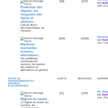
598
3275
par
jack
mar. 21 j
Protection des
départs, les
longueurs des
lignes et
sections…
Calculs divers,
électrotechnique, les
mesures…
Dimensi
1640
10000
par
thoi
ven. 7 a
Machines
tournantes :
moteurs,
alternateurs...
Vos problèmes
concernant les
mesures, les pannes
des moteurs et
alternateurs en général.
POSTE DE
SUJETS
MESSAGES
DERNIE
TRANSFORMATION ET
GROUPES
ÉLECTROGÈNES
Re: Régi
351
2244
par
Sand
mer. 29 j
Régime du neutre
Le régime du neutre, les
sections, les