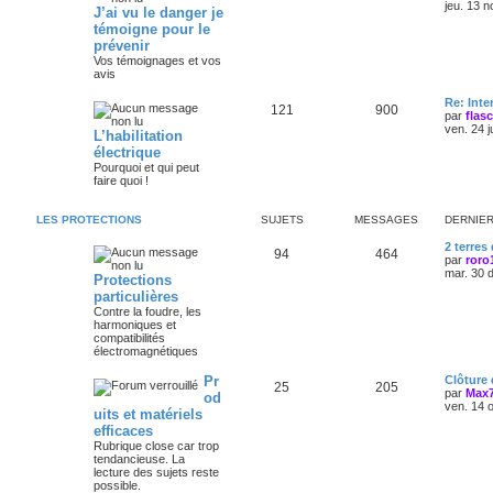
jeu. 13 n
J’ai vu le danger je
témoigne pour le
prévenir
Vos témoignages et vos
avis
Re: Int
121
900
par
flas
ven. 24 j
L’habilitation
électrique
Pourquoi et qui peut
faire quoi !
LES PROTECTIONS
SUJETS
MESSAGES
DERNIE
2 terres
94
464
par
roro
mar. 30 
Protections
particulières
Contre la foudre, les
harmoniques et
compatibilités
électromagnétiques
Pr
Clôture
25
205
par
Max
od
ven. 14 
uits et matériels
efficaces
Rubrique close car trop
tendancieuse. La
lecture des sujets reste
possible.