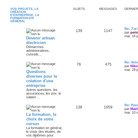
VOS PROJETS, LA
SUJETS
MESSAGES
DERNIE
CRÉATION
D’ENTREPRISE, LA
FORMATION EN
GÉNÉRAL
Re: J'ai
139
1147
par
peri
mar. 16 j
Devenir artisan
électricien
Démarches
administratives,
conseils…
Re: Votr
76
475
par
Niko
mar. 28 j
Questions
diverses pour la
création d'une
entreprise
Autres questions, les
assurances, les prix, le
salaire …
Re: Pas
138
1059
par
Mael
mar. 10 
La formation, le
choix de votre
cursus
La formation en général,
le choix des études, de
vos diplômes pour