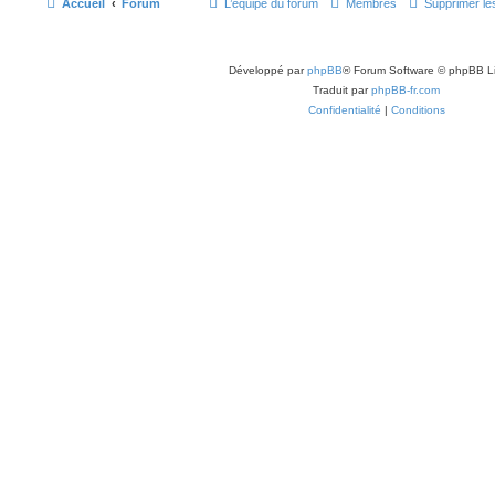
Accueil
Forum
L’équipe du forum
Membres
Supprimer le
Développé par
phpBB
® Forum Software © phpBB L
Traduit par
phpBB-fr.com
Confidentialité
|
Conditions