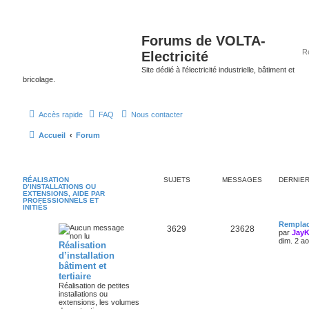
Forums de VOLTA-
Electricité
Site dédié à l'électricité industrielle, bâtiment et
bricolage.
Accès rapide
FAQ
Nous contacter
Accueil
Forum
RÉALISATION
SUJETS
MESSAGES
DERNIE
D’INSTALLATIONS OU
EXTENSIONS, AIDE PAR
PROFESSIONNELS ET
INITIÉS
Remplac
3629
23628
par
Jay
dim. 2 a
Réalisation
d’installation
bâtiment et
tertiaire
Réalisation de petites
installations ou
extensions, les volumes