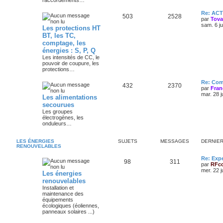
raccordements…
Re: AC
503
2528
par
Tov
sam. 6 j
Les protections HT
BT, les TC,
comptage, les
énergies : S, P, Q
Les intensités de CC, le
pouvoir de coupure, les
protections…
Re: Com
432
2370
par
Fran
mar. 28 j
Les alimentations
secourues
Les groupes
électrogènes, les
onduleurs…
LES ÉNERGIES
SUJETS
MESSAGES
DERNIE
RENOUVELABLES
Re: Exp
98
311
par
RFc
mer. 22 j
Les énergies
renouvelables
Installation et
maintenance des
équipements
écologiques (éoliennes,
panneaux solaires ...)