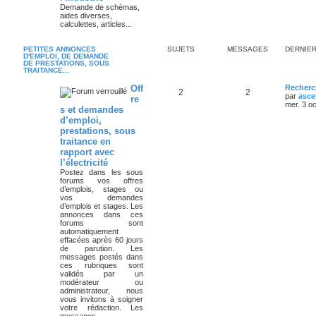
Demande de schémas,
aides diverses,
calculettes, articles...
PETITES ANNONCES
SUJETS
MESSAGES
DERNIE
D'EMPLOI, DE DEMANDE
DE PRESTATIONS, SOUS
TRAITANCE...
Off
Recherc
2
2
par
asce
re
mer. 3 o
s et demandes
d’emploi,
prestations, sous
traitance en
rapport avec
l’électricité
Postez dans les sous
forums vos offres
d’emplois, stages ou
vos demandes
d’emplois et stages. Les
annonces dans ces
forums sont
automatiquement
effacées après 60 jours
de parution. Les
messages postés dans
ces rubriques sont
validés par un
modérateur ou
administrateur, nous
vous invitons à soigner
votre rédaction. Les