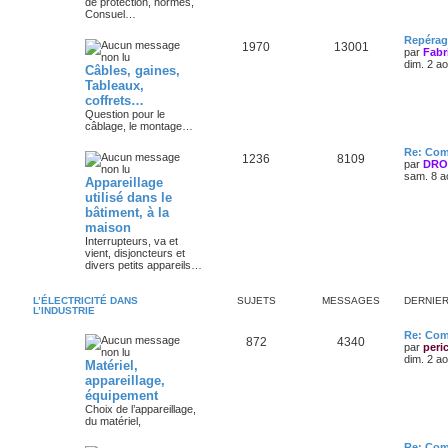
de protection, normes,
Consuel…
Repérag
1970
13001
par
Fabr
dim. 2 a
Câbles, gaines,
Tableaux,
coffrets…
Question pour le
câblage, le montage…
Re: Comp
1236
8109
par
DRO
sam. 8 a
Appareillage
utilisé dans le
bâtiment, à la
maison
Interrupteurs, va et
vient, disjoncteurs et
divers petits appareils…
L’ÉLECTRICITÉ DANS
SUJETS
MESSAGES
DERNIE
L’INDUSTRIE
Re: Com
872
4340
par
peri
dim. 2 a
Matériel,
appareillage,
équipement
Choix de l’appareillage,
du matériel,
Re: Com