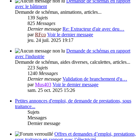
Demande de schémas en rapport
avec le bâtiment
Demande de schémas, animations, articles...
139
Sujets
825
Messages
Dernier message
Re: Extracteur d'air avec deu…
par
RFco
Voir le dernier message
jeu. 24 juil. 2025 19:17
Demande de schémas en rapport
avec l'industrie
Demande de schémas, aides diverses, calculettes, articles...
223
Sujets
1240
Messages
Dernier message
Validation de branchement d'u…
par
Mus403
Voir le dernier message
sam. 25 oct. 2025 15:26
Petites annonces d'emploi, de demande de prestations, sous
traitance...
Sujets
Messages
Dernier message
Offres et demandes d’emploi, prestations,
sous traitance en rapport avec l’électricité