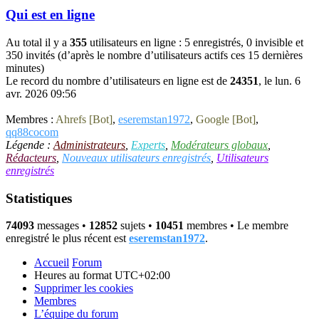
Qui est en ligne
Au total il y a
355
utilisateurs en ligne : 5 enregistrés, 0 invisible et
350 invités (d’après le nombre d’utilisateurs actifs ces 15 dernières
minutes)
Le record du nombre d’utilisateurs en ligne est de
24351
, le lun. 6
avr. 2026 09:56
Membres :
Ahrefs [Bot]
,
eseremstan1972
,
Google [Bot]
,
qq88cocom
Légende :
Administrateurs
,
Experts
,
Modérateurs globaux
,
Rédacteurs
,
Nouveaux utilisateurs enregistrés
,
Utilisateurs
enregistrés
Statistiques
74093
messages •
12852
sujets •
10451
membres • Le membre
enregistré le plus récent est
eseremstan1972
.
Accueil
Forum
Heures au format
UTC+02:00
Supprimer les cookies
Membres
L’équipe du forum