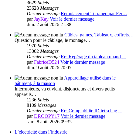
3629
Sujets
23628
Messages
Dernier message
Remplacement Terraneo par Fer…
par
JayKay
Voir le dernier message
dim. 2 août 2026 21:38
Câbles, gaines, Tableaux, coffrets…
Question pour le câblage, le montage…
1970
Sujets
13002
Messages
Dernier message
Re: Repérage du tableau quand…
par
FabriceD524
Voir le dernier message
dim. 9 août 2026 20:05
Appareillage utilisé dans le
bâtiment, à la maison
Interrupteurs, va et vient, disjoncteurs et divers petits
appareils…
1236
Sujets
8109
Messages
Dernier message
Re: Comptabilité ID tetra hag…
par
DROOPY17
Voir le dernier message
sam. 8 août 2026 09:35
L’électricité dans l’industrie