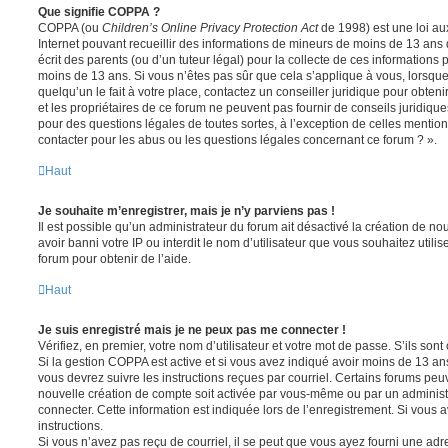
Que signifie COPPA ?
COPPA (ou
Children’s Online Privacy Protection Act
de 1998) est une loi aux
Internet pouvant recueillir des informations de mineurs de moins de 13 ans
écrit des parents (ou d’un tuteur légal) pour la collecte de ces informations 
moins de 13 ans. Si vous n’êtes pas sûr que cela s’applique à vous, lorsqu
quelqu’un le fait à votre place, contactez un conseiller juridique pour obte
et les propriétaires de ce forum ne peuvent pas fournir de conseils juridique
pour des questions légales de toutes sortes, à l’exception de celles mentio
contacter pour les abus ou les questions légales concernant ce forum ? ».
Haut
Je souhaite m’enregistrer, mais je n’y parviens pas !
Il est possible qu’un administrateur du forum ait désactivé la création de 
avoir banni votre IP ou interdit le nom d’utilisateur que vous souhaitez utili
forum pour obtenir de l’aide.
Haut
Je suis enregistré mais je ne peux pas me connecter !
Vérifiez, en premier, votre nom d’utilisateur et votre mot de passe. S’ils sont c
Si la gestion COPPA est active et si vous avez indiqué avoir moins de 13 ans
vous devrez suivre les instructions reçues par courriel. Certains forums pe
nouvelle création de compte soit activée par vous-même ou par un administ
connecter. Cette information est indiquée lors de l’enregistrement. Si vous a
instructions.
Si vous n’avez pas reçu de courriel, il se peut que vous ayez fourni une adre