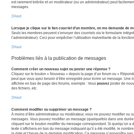
est rarement tolérée et un modérateur (ou un administrateur) peut facileme
messages.
Haut
Lorsque je clique sur le lien
courriel
d’un membre, on me demande de me
Seuls les membres peuvent s’envoyer des courriels via le formulaire intégré (
l’administrateur). Ceci pour empêcher l’utilisation malveillante de la fonctionn
Haut
Problèmes liés à la publication de messages
Comment créer un nouveau sujet ou poster une réponse ?
Cliquez sur le bouton « Nouveau » depuis la page d’un forum ou « Répondre 
peut que vous ayez besoin d’être enregistré pour écrire un message. Une li
affichée en bas de page des forums, exemple : Vous
pouvez
poster de nouv
des fichiers, etc.
Haut
Comment modifier ou supprimer un message ?
À moins d’être administrateur ou modérateur, vous ne pouvez modifier ou 
messages. Vous pouvez modifier un message (quelquefois dans une durée l
cliquant sur le bouton
modifier
du message correspondant. Si quelqu’un a d
texte s’affichera en bas du message indiquant qu’il a été modifié, le nombre 
la date et l’heure de la dernière modification. Ce message n’apparaîtra pas