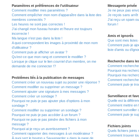
Paramètres et préférences de l’utilisateur
Messagerie privée
Comment modifier mes paramètres ?
Je ne peux pas envo
Comment empêcher mon nom d’apparaître dans la liste des
Je reçois sans arrêt
membres connectés ?
J’ai reçu un spam ou
Les heures ne sont pas correctes !
forum !
J’ai changé mon fuseau horaire et l’heure est toujours
incorrecte !
Amis et ignorés
Ma langue n’est pas dans la liste !
Que sont mes listes 
A quoi correspondent les images à proximité de mon nom
Comment puis-je ajou
d’utilisateur ?
liste d’amis ou d’igno
Comment puis-je afficher un avatar ?
Qu’est-ce que mon rang et comment le modifier ?
Recherche dans le
Lorsque je clique sur le lien
courriel
d’un membre, on me
Comment rechercher
demande de me connecter !?
Pourquoi ma recherc
Pourquoi ma recherc
Problèmes liés à la publication de messages
Comment recherche
Comment créer un nouveau sujet ou poster une réponse ?
Comment puis-je tro
Comment modifier ou supprimer un message ?
Comment ajouter une signature à mes messages ?
Surveillance et favo
Comment créer un sondage ?
Quelle est la différen
Pourquoi ne puis-je pas ajouter plus d’options à mon
Comment mettre en fa
sondage ?
Comment surveiller 
Comment modifier ou supprimer un sondage ?
Comment puis-je sup
Pourquoi ne puis-je pas accéder à un forum ?
Pourquoi ne puis-je pas joindre des fichiers à mon
message ?
Fichiers joints
Pourquoi ai-je reçu un avertissement ?
Quels fichiers joints
Comment rapporter des messages à un modérateur ?
Comment trouver tous
À quoi sert le bouton « Sauvegarder » dans la page de