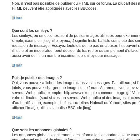
Non, il n’est pas possible de publier du HTML sur ce forum. La plupart des 
HTML peuvent être appliquées avec les BBCodes.
Haut
Que sont les smileys ?
Les smileys, ou émoticônes, sont de petites images utilisées pour exprime
simple, exemple : :) signifie joyeux, :( signifie triste. La liste complète des s
rédaction de message. Essayez toutefois de ne pas en abuser. Ils peuvent
illisible et un modérateur peut décider de les retirer ou simplement d’efface
aussi avoir défini un nombre maximum de smileys par message.
Haut
Puis-je publier des images ?
Oui, vous pouvez afficher des images dans vos messages. Par ailleurs, si l’a
joints, vous pouvez charger une image sur le forum. Autrement, vous devez 
serveur Web public, exemple : http://www.exemple.com/mon-image.gif. Vou
votre ordinateur (sauf si c’est un serveur Web public) ni des images placé
d’authentification, exemple : boîtes aux lettres Hotmail ou Yahoo!, sites pro
afficher l’image, utilisez la balise BBCode [img].
Haut
Que sont les annonces globales ?
Les annonces globales contiennent des informations importantes que vous d
apparaissent en haut de chaque forum et dans votre panneau de l’utilisateur