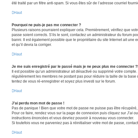
été traité par un filtre anti-spam. Si vous êtes sûr de l’adresse courriel fourn
Haut
Pourquoi ne puis-je pas me connecter ?
Plusieurs raisons pourraient expliquer cela. Premièrement, vérifiez que votre
passe soient corrects. S’ils le sont, contactez un administrateur du forum po
banni. Il est également possible que le propriétaire du site Internet ait une 
et qu’il devra la corriger.
Haut
Je me suis enregistré par le passé mais je ne peux plus me connecter ?
Il est possible qu’un administrateur ait désactivé ou supprimé votre compte. 
régulièrement les membres ne postant pas pour réduire la taille de la base 
tentez de vous ré-enregistrer et soyez plus investi sur le forum.
Haut
J’ai perdu mon mot de passe !
Pas de panique ! Bien que votre mot de passe ne puisse pas être récupéré, il 
Pour ce faire, rendez vous sur la page de connexion puis cliquez sur
J’ai o
instructions énoncées et vous devriez pouvoir à nouveau vous connecter.
Si toutefois vous ne parveniez pas à réinitialiser votre mot de passe, contac
Haut