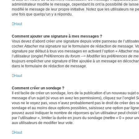
administrateur modifie le message, cependant ils ont la possibilité de laisse
modifié le message de leur propre initiative. Notez que les utilisateurs n
une fois que quelqu’un y a répondu.
Haut
Comment ajouter une signature à mes messages ?
Vous devez d’abord créer une signature depuis votre panneau de l’utilisate
cocher
Attacher ma signature
sur le formulaire de rédaction de message. Vo
signature par défaut à tous vos messages en activant l’option « Attacher ma
l’utilisateur (onglet
Préférences du forum --> Modifier les préférences de m
toujours empêcher une signature d’être ajoutée à un message en décochan
dans le formulaire de rédaction de message.
Haut
Comment créer un sondage ?
Il est facile de créer un sondage, lors de la publication d’un nouveau sujet 
message d’un sujet (si vous en avez les permissions), cliquez sur l’onglet
S
vous ne le voyez pas, vous n’avez probablement pas le droit de créer des so
sondage et au moins deux options possibles, saisissez une option par lig
pouvez aussi indiquer le nombre de réponses qu’un utilisateur peut choisir 
par l’utilisateur », limiter la durée en jours du sondage (mettre « 0 » pour un
aux utilisateurs de modifier leur vote.
Haut