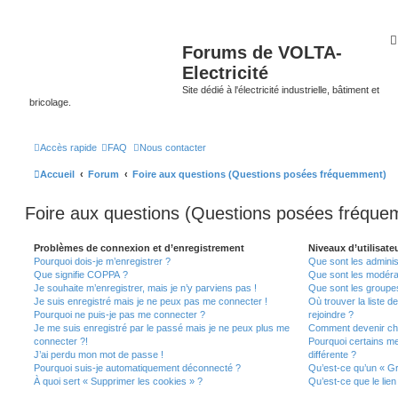
Forums de VOLTA-
Electricité
Site dédié à l'électricité industrielle, bâtiment et
bricolage.
Accès rapide
FAQ
Nous contacter
Accueil
Forum
Foire aux questions (Questions posées fréquemment)
Foire aux questions (Questions posées fréqu
Problèmes de connexion et d’enregistrement
Niveaux d’utilisate
Pourquoi dois-je m’enregistrer ?
Que sont les adminis
Que signifie COPPA ?
Que sont les modéra
Je souhaite m’enregistrer, mais je n’y parviens pas !
Que sont les groupes 
Je suis enregistré mais je ne peux pas me connecter !
Où trouver la liste d
Pourquoi ne puis-je pas me connecter ?
rejoindre ?
Je me suis enregistré par le passé mais je ne peux plus me
Comment devenir ch
connecter ?!
Pourquoi certains m
J’ai perdu mon mot de passe !
différente ?
Pourquoi suis-je automatiquement déconnecté ?
Qu’est-ce qu’un « Gr
À quoi sert « Supprimer les cookies » ?
Qu’est-ce que le lien