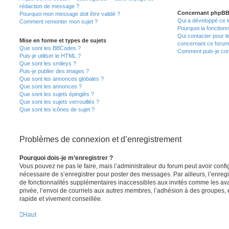
rédaction de message ?
Concernant phpB
Pourquoi mon message doit être validé ?
Qui a développé ce l
Comment remonter mon sujet ?
Pourquoi la fonctionn
Qui contacter pour l
Mise en forme et types de sujets
concernant ce forum
Que sont les BBCodes ?
Comment puis-je cont
Puis-je utiliser le HTML ?
Que sont les smileys ?
Puis-je publier des images ?
Que sont les annonces globales ?
Que sont les annonces ?
Que sont les sujets épinglés ?
Que sont les sujets verrouillés ?
Que sont les icônes de sujet ?
Problèmes de connexion et d’enregistrement
Pourquoi dois-je m’enregistrer ?
Vous pouvez ne pas le faire, mais l’administrateur du forum peut avoir configu
nécessaire de s’enregistrer pour poster des messages. Par ailleurs, l’enreg
de fonctionnalités supplémentaires inaccessibles aux invités comme les av
privée, l’envoi de courriels aux autres membres, l’adhésion à des groupes, 
rapide et vivement conseillée.
Haut