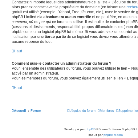
Contactez n’importe lequel des administrateurs de la liste « L’équipe du fo
alors prenez contact avec le propriétaire du domaine (en faisant une
recher
gratuit est utilisé (exemple : Yahoo!, Free, f2s.com, etc.), avec le service d
phpBB Limited
n’a absolument aucun contrôle
et ne peut être, en aucun c
comment
,
où
ou
par qui
ce forum est utilisé. Il est inutile de contacter phpB
(cessions et désistements, responsabilité, propos diffamatoires, etc.)
non di
phpbb.com ou au logiciel phpBB lui-même. Si vous adressez un courriel a
l’utilisation
par une tierce partie
de ce logiciel vous devez vous attendre à 
aucune réponse du tout.
Haut
Comment puis-je contacter un administrateur du forum ?
Pour l’ensemble des utilisateurs du forum, vous pouvez utiliser le lien « Nous
activé par un administrateur.
Pour les membres du forum, vous pouvez également utiliser le lien « L’équi
Haut
Accueil
Forum
L’équipe du forum
Membres
Supprimer le
Développé par
phpBB
® Forum Software © phpBB L
Traduit par
phpBB-fr.com