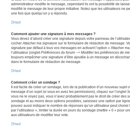
administrateur modifie le message, cependant ils ont la possibilité de laisse
modifié le message de leur propre initiative. Notez que les utilisateurs n
une fois que quelqu’un y a répondu.
Haut
Comment ajouter une signature à mes messages ?
Vous devez d’abord créer une signature depuis votre panneau de l’utilisate
cocher
Attacher ma signature
sur le formulaire de rédaction de message. Vo
signature par défaut à tous vos messages en activant l’option « Attacher ma
l’utilisateur (onglet
Préférences du forum --> Modifier les préférences de m
toujours empêcher une signature d’être ajoutée à un message en décochan
dans le formulaire de rédaction de message.
Haut
Comment créer un sondage ?
Il est facile de créer un sondage, lors de la publication d’un nouveau sujet 
message d’un sujet (si vous en avez les permissions), cliquez sur l’onglet
S
vous ne le voyez pas, vous n’avez probablement pas le droit de créer des so
sondage et au moins deux options possibles, saisissez une option par lig
pouvez aussi indiquer le nombre de réponses qu’un utilisateur peut choisir 
par l’utilisateur », limiter la durée en jours du sondage (mettre « 0 » pour un
aux utilisateurs de modifier leur vote.
Haut