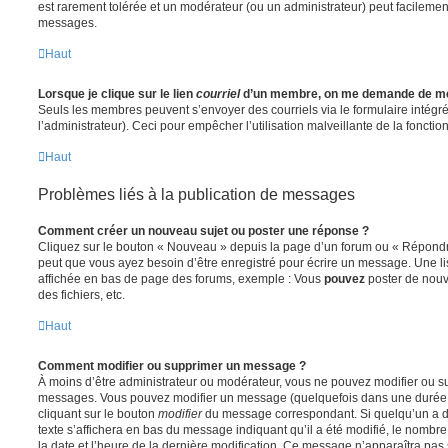
est rarement tolérée et un modérateur (ou un administrateur) peut facileme
messages.
Haut
Lorsque je clique sur le lien
courriel
d’un membre, on me demande de me
Seuls les membres peuvent s’envoyer des courriels via le formulaire intégré (
l’administrateur). Ceci pour empêcher l’utilisation malveillante de la fonctionn
Haut
Problèmes liés à la publication de messages
Comment créer un nouveau sujet ou poster une réponse ?
Cliquez sur le bouton « Nouveau » depuis la page d’un forum ou « Répondre 
peut que vous ayez besoin d’être enregistré pour écrire un message. Une li
affichée en bas de page des forums, exemple : Vous
pouvez
poster de nouv
des fichiers, etc.
Haut
Comment modifier ou supprimer un message ?
À moins d’être administrateur ou modérateur, vous ne pouvez modifier ou 
messages. Vous pouvez modifier un message (quelquefois dans une durée l
cliquant sur le bouton
modifier
du message correspondant. Si quelqu’un a d
texte s’affichera en bas du message indiquant qu’il a été modifié, le nombre 
la date et l’heure de la dernière modification. Ce message n’apparaîtra pas