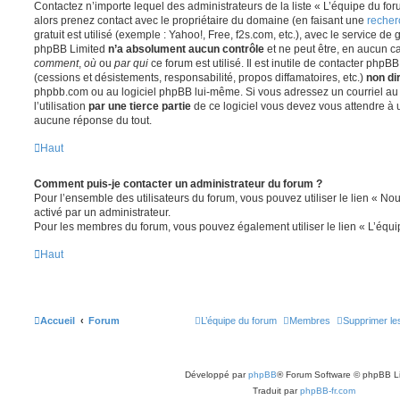
Contactez n’importe lequel des administrateurs de la liste « L’équipe du fo
alors prenez contact avec le propriétaire du domaine (en faisant une
recher
gratuit est utilisé (exemple : Yahoo!, Free, f2s.com, etc.), avec le service d
phpBB Limited
n’a absolument aucun contrôle
et ne peut être, en aucun c
comment
,
où
ou
par qui
ce forum est utilisé. Il est inutile de contacter phpB
(cessions et désistements, responsabilité, propos diffamatoires, etc.)
non di
phpbb.com ou au logiciel phpBB lui-même. Si vous adressez un courriel a
l’utilisation
par une tierce partie
de ce logiciel vous devez vous attendre à 
aucune réponse du tout.
Haut
Comment puis-je contacter un administrateur du forum ?
Pour l’ensemble des utilisateurs du forum, vous pouvez utiliser le lien « Nous
activé par un administrateur.
Pour les membres du forum, vous pouvez également utiliser le lien « L’équi
Haut
Accueil
Forum
L’équipe du forum
Membres
Supprimer le
Développé par
phpBB
® Forum Software © phpBB L
Traduit par
phpBB-fr.com