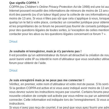
Que signifie COPPA ?
COPPA (ou
Children’s Online Privacy Protection Act
de 1998) est une loi aux
Internet pouvant recueillir des informations de mineurs de moins de 13 ans
écrit des parents (ou d’un tuteur légal) pour la collecte de ces informations 
moins de 13 ans. Si vous n’êtes pas sûr que cela s’applique à vous, lorsqu
quelqu’un le fait à votre place, contactez un conseiller juridique pour obte
et les propriétaires de ce forum ne peuvent pas fournir de conseils juridique
pour des questions légales de toutes sortes, à l’exception de celles mentio
contacter pour les abus ou les questions légales concernant ce forum ? ».
Haut
Je souhaite m’enregistrer, mais je n’y parviens pas !
Il est possible qu’un administrateur du forum ait désactivé la création de 
avoir banni votre IP ou interdit le nom d’utilisateur que vous souhaitez utili
forum pour obtenir de l’aide.
Haut
Je suis enregistré mais je ne peux pas me connecter !
Vérifiez, en premier, votre nom d’utilisateur et votre mot de passe. S’ils sont c
Si la gestion COPPA est active et si vous avez indiqué avoir moins de 13 ans
vous devrez suivre les instructions reçues par courriel. Certains forums pe
nouvelle création de compte soit activée par vous-même ou par un administ
connecter. Cette information est indiquée lors de l’enregistrement. Si vous a
instructions.
Si vous n’avez pas reçu de courriel, il se peut que vous ayez fourni une adre