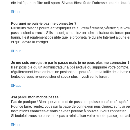
été traité par un filtre anti-spam. Si vous êtes sûr de l’adresse courriel fourn
Haut
Pourquoi ne puis-je pas me connecter ?
Plusieurs raisons pourraient expliquer cela. Premièrement, vérifiez que votre
passe soient corrects. S’ils le sont, contactez un administrateur du forum po
banni. Il est également possible que le propriétaire du site Internet ait une 
et qu’il devra la corriger.
Haut
Je me suis enregistré par le passé mais je ne peux plus me connecter ?
Il est possible qu’un administrateur ait désactivé ou supprimé votre compte. 
régulièrement les membres ne postant pas pour réduire la taille de la base 
tentez de vous ré-enregistrer et soyez plus investi sur le forum.
Haut
J’ai perdu mon mot de passe !
Pas de panique ! Bien que votre mot de passe ne puisse pas être récupéré, il 
Pour ce faire, rendez vous sur la page de connexion puis cliquez sur
J’ai o
instructions énoncées et vous devriez pouvoir à nouveau vous connecter.
Si toutefois vous ne parveniez pas à réinitialiser votre mot de passe, contac
Haut