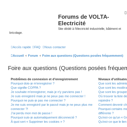
Forums de VOLTA-
Electricité
Site dédié à l'électricité industrielle, bâtiment et
bricolage.
Accès rapide
FAQ
Nous contacter
Accueil
Forum
Foire aux questions (Questions posées fréquemment)
Foire aux questions (Questions posées fréqu
Problèmes de connexion et d’enregistrement
Niveaux d’utilisate
Pourquoi dois-je m’enregistrer ?
Que sont les adminis
Que signifie COPPA ?
Que sont les modéra
Je souhaite m’enregistrer, mais je n’y parviens pas !
Que sont les groupes 
Je suis enregistré mais je ne peux pas me connecter !
Où trouver la liste d
Pourquoi ne puis-je pas me connecter ?
rejoindre ?
Je me suis enregistré par le passé mais je ne peux plus me
Comment devenir ch
connecter ?!
Pourquoi certains m
J’ai perdu mon mot de passe !
différente ?
Pourquoi suis-je automatiquement déconnecté ?
Qu’est-ce qu’un « Gr
À quoi sert « Supprimer les cookies » ?
Qu’est-ce que le lien