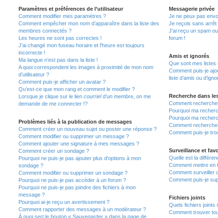
Paramètres et préférences de l’utilisateur
Messagerie privée
Comment modifier mes paramètres ?
Je ne peux pas envo
Comment empêcher mon nom d’apparaître dans la liste des
Je reçois sans arrêt
membres connectés ?
J’ai reçu un spam ou
Les heures ne sont pas correctes !
forum !
J’ai changé mon fuseau horaire et l’heure est toujours
incorrecte !
Amis et ignorés
Ma langue n’est pas dans la liste !
Que sont mes listes 
A quoi correspondent les images à proximité de mon nom
Comment puis-je ajou
d’utilisateur ?
liste d’amis ou d’igno
Comment puis-je afficher un avatar ?
Qu’est-ce que mon rang et comment le modifier ?
Recherche dans le
Lorsque je clique sur le lien
courriel
d’un membre, on me
Comment rechercher
demande de me connecter !?
Pourquoi ma recherc
Pourquoi ma recherc
Problèmes liés à la publication de messages
Comment recherche
Comment créer un nouveau sujet ou poster une réponse ?
Comment puis-je tro
Comment modifier ou supprimer un message ?
Comment ajouter une signature à mes messages ?
Surveillance et favo
Comment créer un sondage ?
Quelle est la différen
Pourquoi ne puis-je pas ajouter plus d’options à mon
Comment mettre en fa
sondage ?
Comment surveiller 
Comment modifier ou supprimer un sondage ?
Comment puis-je sup
Pourquoi ne puis-je pas accéder à un forum ?
Pourquoi ne puis-je pas joindre des fichiers à mon
message ?
Fichiers joints
Pourquoi ai-je reçu un avertissement ?
Quels fichiers joints
Comment rapporter des messages à un modérateur ?
Comment trouver tous
À quoi sert le bouton « Sauvegarder » dans la page de