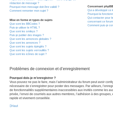
rédaction de message ?
Concernant phpB
Pourquoi mon message doit être validé ?
Qui a développé ce l
Comment remonter mon sujet ?
Pourquoi la fonctionn
Qui contacter pour l
Mise en forme et types de sujets
concernant ce forum
Que sont les BBCodes ?
Comment puis-je cont
Puis-je utiliser le HTML ?
Que sont les smileys ?
Puis-je publier des images ?
Que sont les annonces globales ?
Que sont les annonces ?
Que sont les sujets épinglés ?
Que sont les sujets verrouillés ?
Que sont les icônes de sujet ?
Problèmes de connexion et d’enregistrement
Pourquoi dois-je m’enregistrer ?
Vous pouvez ne pas le faire, mais l’administrateur du forum peut avoir configu
nécessaire de s’enregistrer pour poster des messages. Par ailleurs, l’enreg
de fonctionnalités supplémentaires inaccessibles aux invités comme les av
privée, l’envoi de courriels aux autres membres, l’adhésion à des groupes, 
rapide et vivement conseillée.
Haut