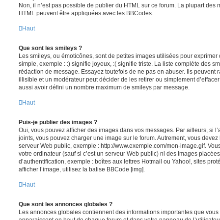
Non, il n’est pas possible de publier du HTML sur ce forum. La plupart des 
HTML peuvent être appliquées avec les BBCodes.
Haut
Que sont les smileys ?
Les smileys, ou émoticônes, sont de petites images utilisées pour exprime
simple, exemple : :) signifie joyeux, :( signifie triste. La liste complète des s
rédaction de message. Essayez toutefois de ne pas en abuser. Ils peuvent
illisible et un modérateur peut décider de les retirer ou simplement d’efface
aussi avoir défini un nombre maximum de smileys par message.
Haut
Puis-je publier des images ?
Oui, vous pouvez afficher des images dans vos messages. Par ailleurs, si l’a
joints, vous pouvez charger une image sur le forum. Autrement, vous devez 
serveur Web public, exemple : http://www.exemple.com/mon-image.gif. Vou
votre ordinateur (sauf si c’est un serveur Web public) ni des images placé
d’authentification, exemple : boîtes aux lettres Hotmail ou Yahoo!, sites pro
afficher l’image, utilisez la balise BBCode [img].
Haut
Que sont les annonces globales ?
Les annonces globales contiennent des informations importantes que vous d
apparaissent en haut de chaque forum et dans votre panneau de l’utilisateur