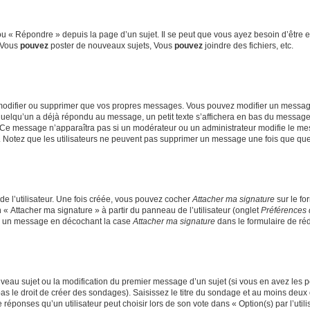
 « Répondre » depuis la page d’un sujet. Il se peut que vous ayez besoin d’être e
: Vous
pouvez
poster de nouveaux sujets, Vous
pouvez
joindre des fichiers, etc.
modifier ou supprimer que vos propres messages. Vous pouvez modifier un message
lqu’un a déjà répondu au message, un petit texte s’affichera en bas du message ind
n. Ce message n’apparaîtra pas si un modérateur ou un administrateur modifie le mes
ive. Notez que les utilisateurs ne peuvent pas supprimer un message une fois que qu
e l’utilisateur. Une fois créée, vous pouvez cocher
Attacher ma signature
sur le fo
 « Attacher ma signature » à partir du panneau de l’utilisateur (onglet
Préférences 
 à un message en décochant la case
Attacher ma signature
dans le formulaire de ré
ouveau sujet ou la modification du premier message d’un sujet (si vous en avez les p
 le droit de créer des sondages). Saisissez le titre du sondage et au moins deux o
onses qu’un utilisateur peut choisir lors de son vote dans « Option(s) par l’utilis