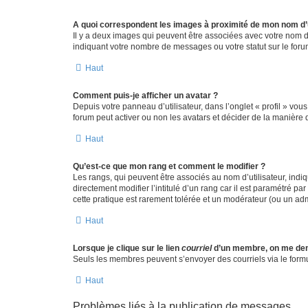
A quoi correspondent les images à proximité de mon nom d’u
Il y a deux images qui peuvent être associées avec votre nom d’
indiquant votre nombre de messages ou votre statut sur le fo
Haut
Comment puis-je afficher un avatar ?
Depuis votre panneau d’utilisateur, dans l’onglet « profil » vou
forum peut activer ou non les avatars et décider de la manière d
Haut
Qu’est-ce que mon rang et comment le modifier ?
Les rangs, qui peuvent être associés au nom d’utilisateur, ind
directement modifier l’intitulé d’un rang car il est paramétré p
cette pratique est rarement tolérée et un modérateur (ou un ad
Haut
Lorsque je clique sur le lien
courriel
d’un membre, on me de
Seuls les membres peuvent s’envoyer des courriels via le formulai
Haut
Problèmes liés à la publication de messages