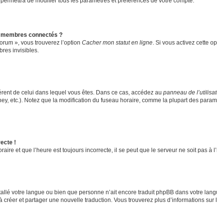
 permettra de modifier tous les paramètres et préférences de votre compte.
s membres connectés ?
forum », vous trouverez l’option
Cacher mon statut en ligne
. Si vous activez cette o
es invisibles.
ifférent de celui dans lequel vous êtes. Dans ce cas, accédez au
panneau de l’utilisa
ney, etc.). Notez que la modification du fuseau horaire, comme la plupart des para
ecte !
aire et que l’heure est toujours incorrecte, il se peut que le serveur ne soit pas à
installé votre langue ou bien que personne n’ait encore traduit phpBB dans votre l
s à créer et partager une nouvelle traduction. Vous trouverez plus d’informations sur l