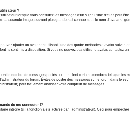
tilisateur ?
utilisateur lorsque vous consultez les messages d’un sujet. L’une d’elles peut êtr
rum. La seconde image, souvent plus grande, est connue sous le nom d’avatar et 
s pouvez ajouter un avatar en utilisant l’une des quatre méthodes d’avatar suivantes 
ont ils sont mis à disposition. Si vous ne pouvez pas utiliser d’avatar, contactez un
iquent le nombre de messages postés ou identifient certains membres tels que les 
ar l’administrateur du forum. Évitez de poster des messages sur le forum dans le seu
ministrateur) peut facilement abaisser votre compteur de messages.
mande de me connecter !?
re intégré (si la fonction a été activée par l’administrateur). Ceci pour empêcher l’u