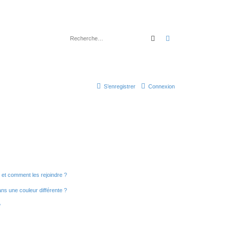
Rechercher
Recherche avancé
S’enregistrer
Connexion
s et comment les rejoindre ?
s une couleur différente ?
?