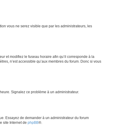
ption vous ne serez visible que par les administrateurs, les
teur
et modifiez le fuseau horaire afin qu’il corresponde à la
mètres, n’est accessible qu’aux membres du forum. Donc si vous
 l’heure. Signalez ce problème à un administrateur.
angue. Essayez de demander à un administrateur du forum
e site Internet de
phpBB
®.