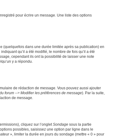
nregistré pour écrire un message. Une liste des options
 (quelquefois dans une durée limitée après sa publication) en
iquant qu’il a été modifié, le nombre de fois qu’il a été
sage, cependant ils ont la possibilité de laisser une note
elqu’un y a répondu.
rmulaire de rédaction de message. Vous pouvez aussi ajouter
du forum --> Modifier les préférences de message
). Par la suite,
daction de message.
ermissions), cliquez sur l’onglet
Sondage
sous la partie
ptions possibles, saisissez une option par ligne dans le
ateur », limiter la durée en jours du sondage (mettre « 0 » pour