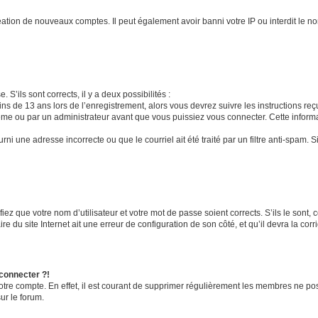
réation de nouveaux comptes. Il peut également avoir banni votre IP ou interdit le no
 S’ils sont corrects, il y a deux possibilités :
ins de 13 ans lors de l’enregistrement, alors vous devrez suivre les instructions r
me ou par un administrateur avant que vous puissiez vous connecter. Cette informat
rni une adresse incorrecte ou que le courriel ait été traité par un filtre anti-spam. S
iez que votre nom d’utilisateur et votre mot de passe soient corrects. S’ils le sont,
e du site Internet ait une erreur de configuration de son côté, et qu’il devra la corri
 connecter ?!
votre compte. En effet, il est courant de supprimer régulièrement les membres ne pos
ur le forum.