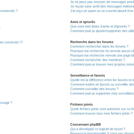
Je ne peux pas envoyer de messages privé
Je reçois sans arrêt des messages indésira
 connectés ?
J’ai reçu un spam ou un courriel abusif d’u
Amis et ignorés
Que sont mes listes d’amis et d’ignorés ?
?
Comment puis-je ajouter/supprimer des utilis
Recherche dans les forums
e connecter !?
Comment rechercher dans les forums ?
Pourquoi ma recherche ne renvoie aucun ré
Pourquoi ma recherche renvoie une page bl
Comment rechercher des membres ?
Comment puis-je trouver mes propres mess
Surveillance et favoris
Quelle est la différence entre les favoris et l
Comment mettre en favoris ou surveiller des
Comment surveiller des forums ?
Comment puis-je supprimer mes surveillanc
message ?
Fichiers joints
Quels fichiers joints sont autorisés sur ce f
Comment trouver tous mes fichiers joints ?
Concernant phpBB
Qui a développé ce logiciel de forum ?
Pourquoi la fonctionnalité X n’est pas dispon