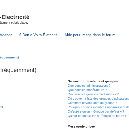
lectricité
 bâtiment et bricolage.
Agenda
€ Don à Volta-Életricité
Aide pour image dans le forum
fréquemment)
s fréquemment)
Niveaux d’utilisateurs et groupes
Que sont les administrateurs ?
Que sont les modérateurs ?
Que sont les groupes d’utilisateurs ?
Où trouver la liste des groupes d’utilisateur
Comment devenir chef de groupe ?
 ?!
Pourquoi certains membres apparaissent dan
Qu’est-ce qu’un « Groupe par défaut » ?
Qu’est-ce que le lien « L’équipe du forum » 
Messagerie privée