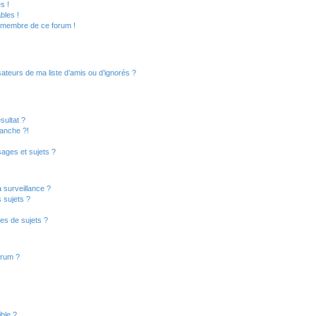
s !
bles !
n membre de ce forum !
ateurs de ma liste d’amis ou d’ignorés ?
sultat ?
anche ?!
ages et sujets ?
a surveillance ?
 sujets ?
es de sujets ?
orum ?
ible ?