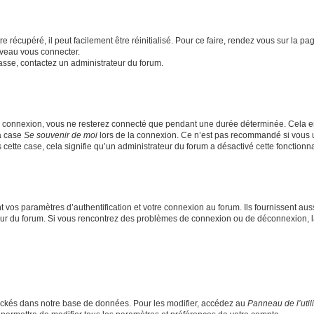
 récupéré, il peut facilement être réinitialisé. Pour ce faire, rendez vous sur la p
uveau vous connecter.
passe, contactez un administrateur du forum.
e connexion, vous ne resterez connecté que pendant une durée déterminée. Cela em
la case
Se souvenir de moi
lors de la connexion. Ce n’est pas recommandé si vous u
s cette case, cela signifie qu’un administrateur du forum a désactivé cette fonctionna
os paramètres d’authentification et votre connexion au forum. Ils fournissent aussi
teur du forum. Si vous rencontrez des problèmes de connexion ou de déconnexion, l
ockés dans notre base de données. Pour les modifier, accédez au
Panneau de l’util