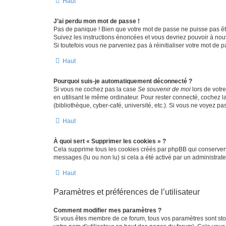
Haut
J’ai perdu mon mot de passe !
Pas de panique ! Bien que votre mot de passe ne puisse pas être
Suivez les instructions énoncées et vous devriez pouvoir à no
Si toutefois vous ne parveniez pas à réinitialiser votre mot de 
Haut
Pourquoi suis-je automatiquement déconnecté ?
Si vous ne cochez pas la case
Se souvenir de moi
lors de votr
en utilisant le même ordinateur. Pour rester connecté, cochez 
(bibliothèque, cyber-café, université, etc.). Si vous ne voyez pa
Haut
À quoi sert « Supprimer les cookies » ?
Cela supprime tous les cookies créés par phpBB qui conservent v
messages (lu ou non lu) si cela a été activé par un administra
Haut
Paramètres et préférences de l’utilisateur
Comment modifier mes paramètres ?
Si vous êtes membre de ce forum, tous vos paramètres sont st