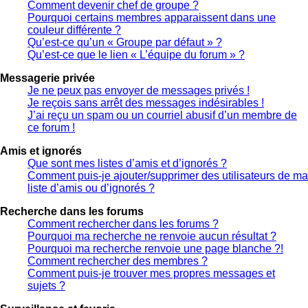
Comment devenir chef de groupe ?
Pourquoi certains membres apparaissent dans une
couleur différente ?
Qu’est-ce qu’un « Groupe par défaut » ?
Qu’est-ce que le lien « L’équipe du forum » ?
Messagerie privée
Je ne peux pas envoyer de messages privés !
Je reçois sans arrêt des messages indésirables !
J’ai reçu un spam ou un courriel abusif d’un membre de
ce forum !
Amis et ignorés
Que sont mes listes d’amis et d’ignorés ?
Comment puis-je ajouter/supprimer des utilisateurs de ma
liste d’amis ou d’ignorés ?
Recherche dans les forums
Comment rechercher dans les forums ?
Pourquoi ma recherche ne renvoie aucun résultat ?
Pourquoi ma recherche renvoie une page blanche ?!
Comment rechercher des membres ?
Comment puis-je trouver mes propres messages et
sujets ?