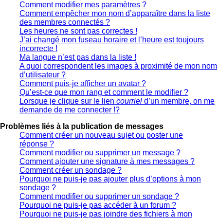
Comment modifier mes paramètres ?
Comment empêcher mon nom d’apparaître dans la liste
des membres connectés ?
Les heures ne sont pas correctes !
J’ai changé mon fuseau horaire et l’heure est toujours
incorrecte !
Ma langue n’est pas dans la liste !
A quoi correspondent les images à proximité de mon nom
d’utilisateur ?
Comment puis-je afficher un avatar ?
Qu’est-ce que mon rang et comment le modifier ?
Lorsque je clique sur le lien
courriel
d’un membre, on me
demande de me connecter !?
Problèmes liés à la publication de messages
Comment créer un nouveau sujet ou poster une
réponse ?
Comment modifier ou supprimer un message ?
Comment ajouter une signature à mes messages ?
Comment créer un sondage ?
Pourquoi ne puis-je pas ajouter plus d’options à mon
sondage ?
Comment modifier ou supprimer un sondage ?
Pourquoi ne puis-je pas accéder à un forum ?
Pourquoi ne puis-je pas joindre des fichiers à mon