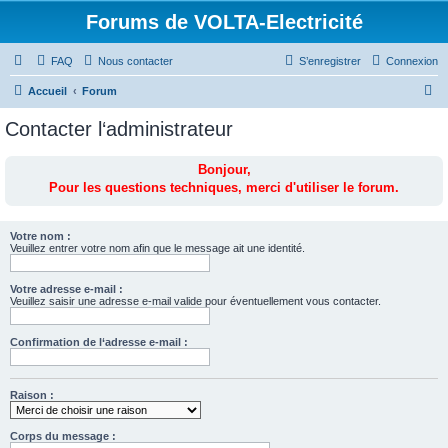
Forums de VOLTA-Electricité
FAQ
Nous contacter
S’enregistrer
Connexion
R
Accueil
Forum
e
Contacter l‘administrateur
c
h
Bonjour,
Pour les questions techniques, merci d'utiliser le forum.
e
r
c
Votre nom :
Veuillez entrer votre nom afin que le message ait une identité.
h
e
Votre adresse e-mail :
Veuillez saisir une adresse e-mail valide pour éventuellement vous contacter.
r
Confirmation de l‘adresse e-mail :
Raison :
Corps du message :