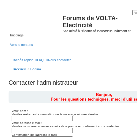
Forums de VOLTA-
Electricité
Site dédié à l'électricité industrielle, bâtiment et
bricolage.
Vers le contenu
Accès rapide
FAQ
Nous contacter
Accueil
Forum
Contacter l‘administrateur
Bonjour,
Pour les questions techniques, merci d'utilise
Votre nom :
Veuillez entrer votre nom afin que le message ait une identité.
Votre adresse e-mail :
Veuillez saisir une adresse e-mail valide pour éventuellement vous contacter.
Confirmation de l‘adresse e-mail :