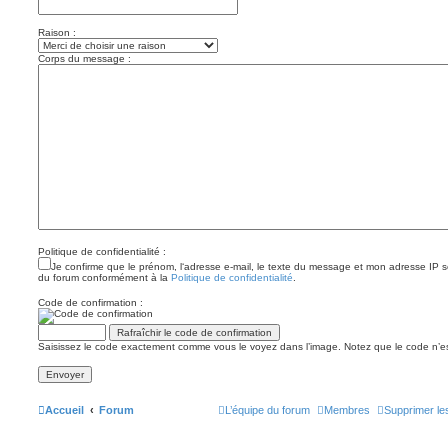
Raison :
Corps du message :
Politique de confidentialité :
Je confirme que le prénom, l‘adresse e-mail, le texte du message et mon adresse IP ser
du forum conformément à la
Politique de confidentialité
.
Code de confirmation :
Saisissez le code exactement comme vous le voyez dans l’image. Notez que le code n’es
Accueil
Forum
L’équipe du forum
Membres
Supprimer le