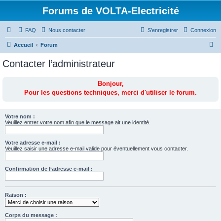
Forums de VOLTA-Electricité
FAQ
Nous contacter
S’enregistrer
Connexion
R
Accueil
Forum
e
Contacter l‘administrateur
c
h
Bonjour,
Pour les questions techniques, merci d'utiliser le forum.
e
r
c
Votre nom :
Veuillez entrer votre nom afin que le message ait une identité.
h
e
Votre adresse e-mail :
Veuillez saisir une adresse e-mail valide pour éventuellement vous contacter.
r
Confirmation de l‘adresse e-mail :
Raison :
Corps du message :