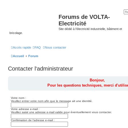
Forums de VOLTA-
Electricité
Site dédié à l'électricité industrielle, bâtiment et
bricolage.
Accès rapide
FAQ
Nous contacter
Accueil
Forum
Contacter l‘administrateur
Bonjour,
Pour les questions techniques, merci d'utilise
Votre nom :
Veuillez entrer votre nom afin que le message ait une identité.
Votre adresse e-mail :
Veuillez saisir une adresse e-mail valide pour éventuellement vous contacter.
Confirmation de l‘adresse e-mail :