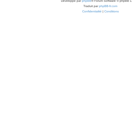
Développé par
phpBB
® Forum Software © phpBB L
Traduit par
phpBB-fr.com
Confidentialité
|
Conditions