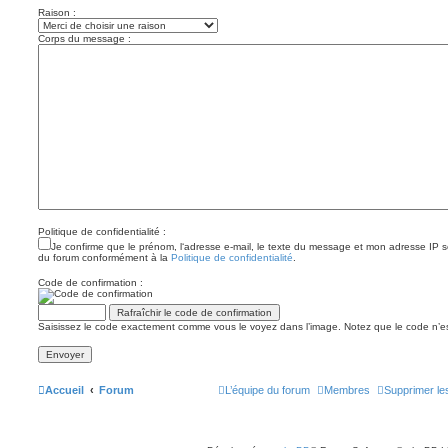
Raison :
Corps du message :
Politique de confidentialité :
Je confirme que le prénom, l‘adresse e-mail, le texte du message et mon adresse IP ser
du forum conformément à la
Politique de confidentialité
.
Code de confirmation :
Saisissez le code exactement comme vous le voyez dans l’image. Notez que le code n’es
Accueil
Forum
L’équipe du forum
Membres
Supprimer le