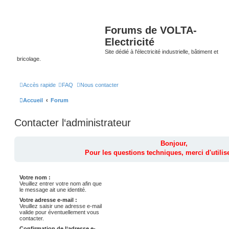
Forums de VOLTA-
Electricité
Site dédié à l'électricité industrielle, bâtiment et
bricolage.
Accès rapide
FAQ
Nous contacter
Accueil
Forum
Contacter l‘administrateur
Bonjour,
Pour les questions techniques, merci d'utilise
Votre nom :
Veuillez entrer votre nom afin que
le message ait une identité.
Votre adresse e-mail :
Veuillez saisir une adresse e-mail
valide pour éventuellement vous
contacter.
Confirmation de l‘adresse e-