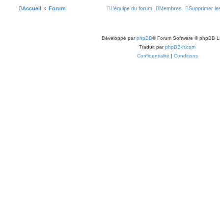
Accueil
Forum
L’équipe du forum
Membres
Supprimer le
Développé par
phpBB
® Forum Software © phpBB L
Traduit par
phpBB-fr.com
Confidentialité
|
Conditions