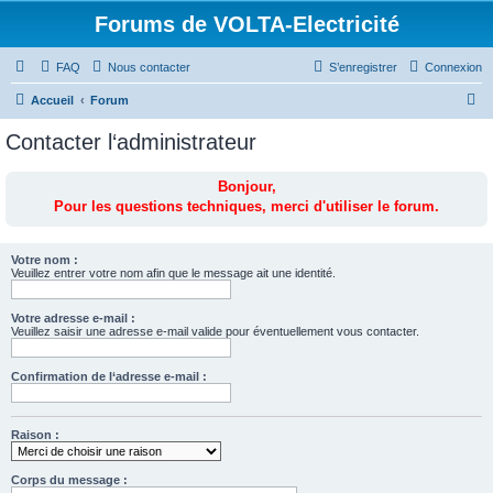
Forums de VOLTA-Electricité
FAQ
Nous contacter
S’enregistrer
Connexion
R
Accueil
Forum
e
Contacter l‘administrateur
c
h
Bonjour,
Pour les questions techniques, merci d'utiliser le forum.
e
r
c
Votre nom :
Veuillez entrer votre nom afin que le message ait une identité.
h
e
Votre adresse e-mail :
Veuillez saisir une adresse e-mail valide pour éventuellement vous contacter.
r
Confirmation de l‘adresse e-mail :
Raison :
Corps du message :